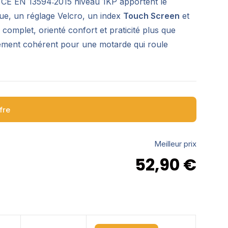
on CE EN 13594:2015 niveau 1KP apportent le
gue, un réglage Velcro, un index
Touch Screen
et
 complet, orienté confort et praticité plus que
blement cohérent pour une motarde qui roule
ffre
Meilleur prix
52,90
€