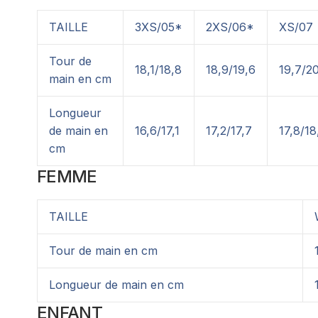
TAILLE
3XS/05*
2XS/06*
XS/07
Tour de
18,1/18,8
18,9/19,6
19,7/2
main en cm
Longueur
de main en
16,6/17,1
17,2/17,7
17,8/18
cm
FEMME
TAILLE
Tour de main en cm
Longueur de main en cm
ENFANT