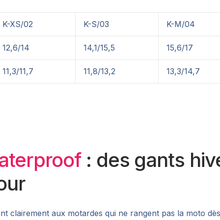
K-XS/02
K-S/03
K-M/04
12,6/14
14,1/15,5
15,6/17
11,3/11,7
11,8/13,2
13,3/14,7
terproof
: des gants hiv
our
nt clairement aux motardes qui ne rangent pas la moto dès