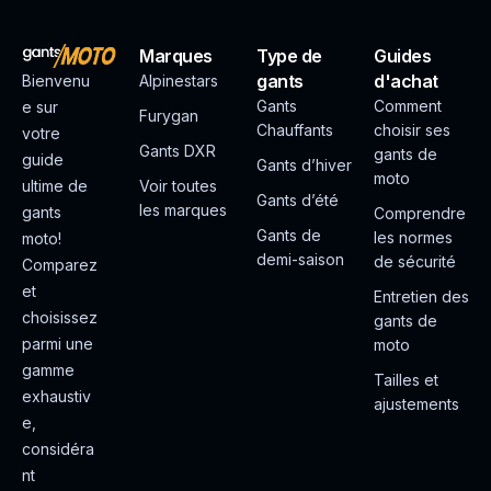
Marques
Type de
Guides
gants
d'achat
Bienvenu
Alpinestars
Gants
Comment
e sur
Furygan
Chauffants
choisir ses
votre
Gants DXR
gants de
guide
Gants d’hiver
moto
ultime de
Voir toutes
Gants d’été
les marques
gants
Comprendre
Gants de
les normes
moto!
demi-saison
de sécurité
Comparez
et
Entretien des
choisissez
gants de
parmi une
moto
gamme
Tailles et
exhaustiv
ajustements
e,
considéra
nt