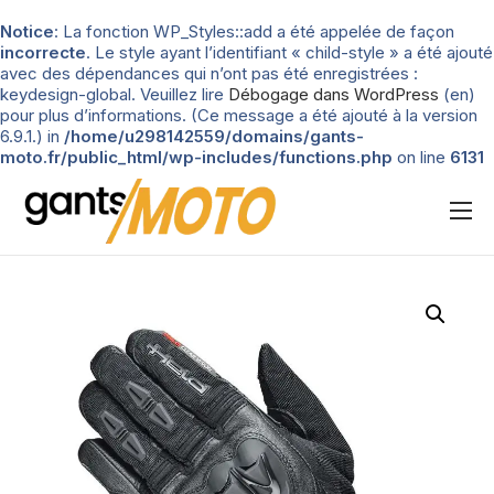
Notice
: La fonction WP_Styles::add a été appelée de façon
incorrecte
. Le style ayant l’identifiant « child-style » a été ajouté
avec des dépendances qui n’ont pas été enregistrées :
keydesign-global. Veuillez lire
Débogage dans WordPress
(en)
pour plus d’informations. (Ce message a été ajouté à la version
6.9.1.) in
/home/u298142559/domains/gants-
moto.fr/public_html/wp-includes/functions.php
on line
6131
Nos tests
Blog
Types de gants
Guide d’achat