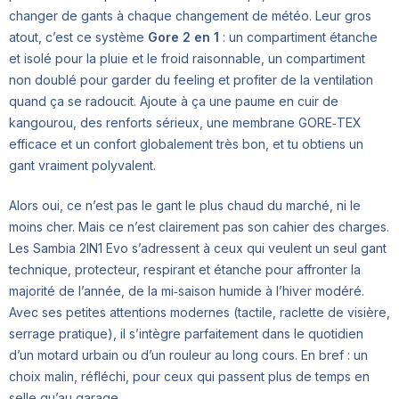
changer de gants à chaque changement de météo. Leur gros
atout, c’est ce système
Gore 2 en 1
: un compartiment étanche
et isolé pour la pluie et le froid raisonnable, un compartiment
non doublé pour garder du feeling et profiter de la ventilation
quand ça se radoucit. Ajoute à ça une paume en cuir de
kangourou, des renforts sérieux, une membrane GORE‑TEX
efficace et un confort globalement très bon, et tu obtiens un
gant vraiment polyvalent.
Alors oui, ce n’est pas le gant le plus chaud du marché, ni le
moins cher. Mais ce n’est clairement pas son cahier des charges.
Les Sambia 2IN1 Evo s’adressent à ceux qui veulent un seul gant
technique, protecteur, respirant et étanche pour affronter la
majorité de l’année, de la mi‑saison humide à l’hiver modéré.
Avec ses petites attentions modernes (tactile, raclette de visière,
serrage pratique), il s’intègre parfaitement dans le quotidien
d’un motard urbain ou d’un rouleur au long cours. En bref : un
choix malin, réfléchi, pour ceux qui passent plus de temps en
selle qu’au garage.