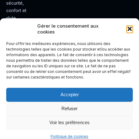
sécurité,
confort et
style.
Rendez
Gérer le consentement aux
cookies
votre
expérienc
Pour offrir les meilleures expériences, nous utilisons des
e de
technologies telles que les cookies pour stocker et/ou accéder aux
informations des appareils. Le fait de consentir à ces technologies
conduite
nous permettra de traiter des données telles que le comportement
plus sûre
de navigation ou les ID uniques sur ce site. Le fait de ne pas
et plus
consentir ou de retirer son consentement peut avoir un effet négatif
sur certaines caractéristiques et fonctions.
agréable.
Accepter
Refuser
Voir les préférences
Politique de cookies