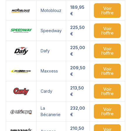
189,95
Voir
Motoblouz
l’offre
€
225,50
Voir
Speedway
l’offre
€
225,00
Voir
Dafy
l’offre
€
209,50
Voir
Maxxess
l’offre
€
213,50
Voir
Cardy
l’offre
€
La
232,00
Voir
l’offre
Bécanerie
€
210,50
Voir