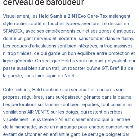
cerveau de baroudeur
Visuellement, les
Held Sambia 2IN1 Evo Gore‑Tex
mélangent
style routier sportif et touches typées aventure. Le dessus en
SPANDEX, avec ses empiècements cuir et ses zones élastiques,
donne un gant nerveux et moderne, sans tomber dans le flashy.
Les coques d’articulations sont bien intégrées, ni trop massives
ni trop timides, ce qui garde un bon équilibre entre protection et
ligne générale. On sent que Held a voulu un gant polyvalent, qui
passe aussi bien sur un trail, un roadster qu’une GT. Bref, il a de
la gueule, sans faire sapin de Noël.
Côté finitions, Held confirme son sérieux. Les coutures sont
propres, régulières, sans surépaisseur gênante dans la paume.
Les perforations sur la main sont bien réparties, tout comme les
ventilations AIR VENTS sur les doigts, qui restent discrètes
visuellement. Le système 2IN1 est clairement indiqué à l’entrée
de la manchette, avec un marquage pour chaque compartiment,
évitant de tâtonner en enfilant le gant. Le serrage poignet par