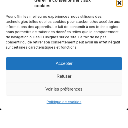
Gérer le consentement aux
cookies
votre
expérienc
Pour offrir les meilleures expériences, nous utilisons des
e de
technologies telles que les cookies pour stocker et/ou accéder aux
informations des appareils. Le fait de consentir à ces technologies
conduite
nous permettra de traiter des données telles que le comportement
plus sûre
de navigation ou les ID uniques sur ce site. Le fait de ne pas
et plus
consentir ou de retirer son consentement peut avoir un effet négatif
sur certaines caractéristiques et fonctions.
agréable.
Accepter
Refuser
Voir les préférences
Politique de cookies
© gants-moto.fr