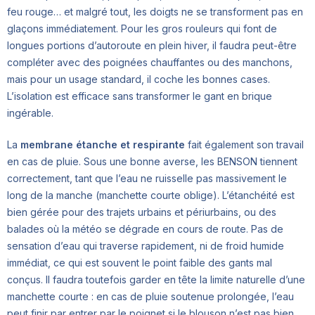
feu rouge… et malgré tout, les doigts ne se transforment pas en
glaçons immédiatement. Pour les gros rouleurs qui font de
longues portions d’autoroute en plein hiver, il faudra peut-être
compléter avec des poignées chauffantes ou des manchons,
mais pour un usage standard, il coche les bonnes cases.
L’isolation est efficace sans transformer le gant en brique
ingérable.
La
membrane étanche et respirante
fait également son travail
en cas de pluie. Sous une bonne averse, les BENSON tiennent
correctement, tant que l’eau ne ruisselle pas massivement le
long de la manche (manchette courte oblige). L’étanchéité est
bien gérée pour des trajets urbains et périurbains, ou des
balades où la météo se dégrade en cours de route. Pas de
sensation d’eau qui traverse rapidement, ni de froid humide
immédiat, ce qui est souvent le point faible des gants mal
conçus. Il faudra toutefois garder en tête la limite naturelle d’une
manchette courte : en cas de pluie soutenue prolongée, l’eau
peut finir par entrer par le poignet si le blouson n’est pas bien