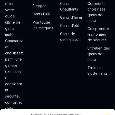
Gants
Comment
e sur
Furygan
Chauffants
choisir ses
votre
Gants DXR
gants de
guide
Gants d’hiver
moto
ultime de
Voir toutes
Gants d’été
les marques
gants
Comprendre
Gants de
les normes
moto!
demi-saison
de sécurité
Comparez
et
Entretien des
choisissez
gants de
parmi une
moto
gamme
Tailles et
exhaustiv
ajustements
e,
considéra
nt
sécurité,
confort et
style.
Rendez