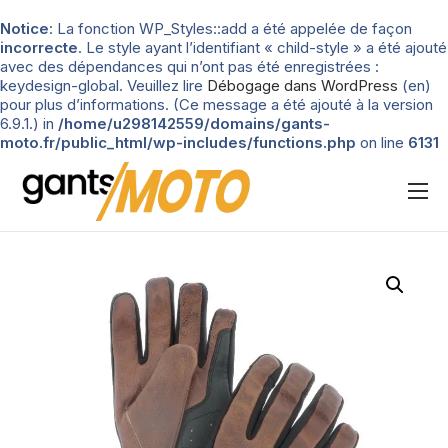
Notice
: La fonction WP_Styles::add a été appelée de façon
incorrecte
. Le style ayant l’identifiant « child-style » a été ajouté
avec des dépendances qui n’ont pas été enregistrées :
keydesign-global. Veuillez lire
Débogage dans WordPress
(en)
pour plus d’informations. (Ce message a été ajouté à la version
6.9.1.) in
/home/u298142559/domains/gants-
moto.fr/public_html/wp-includes/functions.php
on line
6131
Nos tests
Blog
Types de gants
Guide d’achat