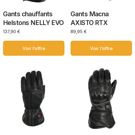
Gants chauffants
Gants Macna
Helstons NELLY EVO
AXISTO RTX
137,90
€
89,95
€
Voir l’offre
Voir l’offre