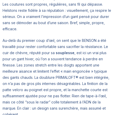
Les coutures sont propres, régulières, sans fil qui dépasse.
Helstons reste fidèle à sa réputation : visuellement, ça respire le
sérieux. On a vraiment l’impression d’un gant pensé pour durer
sans se démoder au bout d’une saison. Bref, simple, propre,
efficace.
Au-delà du premier coup d’œil, on sent que le BENSON a été
travaillé pour rester confortable sans sacrifier la résistance. Le
cuir de chèvre, réputé pour sa
souplesse
, est ici un vrai plus
pour un gant hiver, où l’on a souvent tendance à perdre en
finesse. Les zones stretch entre les doigts apportent une
meilleure aisance et limitent l’effet « main engoncée » typique
des gants chauds. La doublure PRIMALOFT® est bien intégrée,
on n’a pas de gros plis internes désagréables. La finition de la
patte velcro au poignet est propre, et la manchette courte est
suffisamment ajustée pour ne pas flotter. Rien de tape-à-l’œil,
mais ce côté “sous le radar” colle totalement à l’ADN de la
marque. En clair : un design sans surenchère, mais assumé et
cohérent.