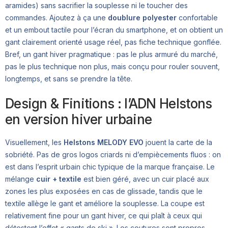
aramides) sans sacrifier la souplesse ni le toucher des
commandes. Ajoutez à ça une
doublure polyester
confortable
et un embout tactile pour l’écran du smartphone, et on obtient un
gant clairement orienté usage réel, pas fiche technique gonflée.
Bref, un gant hiver pragmatique : pas le plus armuré du marché,
pas le plus technique non plus, mais conçu pour rouler souvent,
longtemps, et sans se prendre la tête.
Design & Finitions : l’ADN Helstons
en version hiver urbaine
Visuellement, les
Helstons MELODY EVO
jouent la carte de la
sobriété. Pas de gros logos criards ni d’empiècements fluos : on
est dans l’esprit urbain chic typique de la marque française. Le
mélange
cuir + textile
est bien géré, avec un cuir placé aux
zones les plus exposées en cas de glissade, tandis que le
textile allège le gant et améliore la souplesse. La coupe est
relativement fine pour un gant hiver, ce qui plaît à ceux qui
détestent l’effet « gants de ski ». Les coutures sont propres,