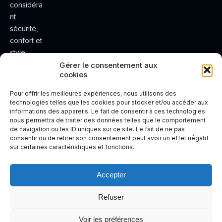
considéra
nt
sécurité,
confort et
style.
Rendez
Gérer le consentement aux
cookies
votre
expérienc
Pour offrir les meilleures expériences, nous utilisons des
e de
technologies telles que les cookies pour stocker et/ou accéder aux
informations des appareils. Le fait de consentir à ces technologies
conduite
nous permettra de traiter des données telles que le comportement
plus sûre
de navigation ou les ID uniques sur ce site. Le fait de ne pas
et plus
consentir ou de retirer son consentement peut avoir un effet négatif
sur certaines caractéristiques et fonctions.
agréable.
Accepter
Refuser
Voir les préférences