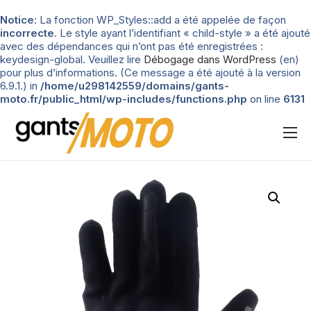
Notice
: La fonction WP_Styles::add a été appelée de façon
incorrecte
. Le style ayant l’identifiant « child-style » a été ajouté
avec des dépendances qui n’ont pas été enregistrées :
keydesign-global. Veuillez lire
Débogage dans WordPress
(en)
pour plus d’informations. (Ce message a été ajouté à la version
6.9.1.) in
/home/u298142559/domains/gants-
moto.fr/public_html/wp-includes/functions.php
on line
6131
Nos tests
Blog
Types de gants
Guide d’achat