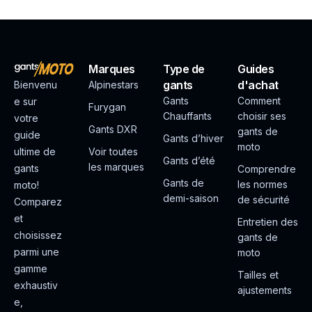
Marques
Type de
Guides
gants
d'achat
Bienvenu
Alpinestars
Gants
Comment
e sur
Furygan
Chauffants
choisir ses
votre
Gants DXR
gants de
guide
Gants d’hiver
moto
ultime de
Voir toutes
Gants d’été
les marques
gants
Comprendre
Gants de
les normes
moto!
demi-saison
de sécurité
Comparez
et
Entretien des
choisissez
gants de
parmi une
moto
gamme
Tailles et
exhaustiv
ajustements
e,