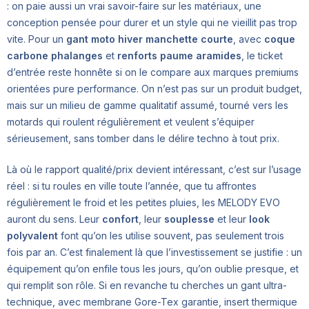
: on paie aussi un vrai savoir-faire sur les matériaux, une
conception pensée pour durer et un style qui ne vieillit pas trop
vite. Pour un
gant moto hiver manchette courte
, avec
coque
carbone phalanges
et
renforts paume aramides
, le ticket
d’entrée reste honnête si on le compare aux marques premiums
orientées pure performance. On n’est pas sur un produit budget,
mais sur un milieu de gamme qualitatif assumé, tourné vers les
motards qui roulent régulièrement et veulent s’équiper
sérieusement, sans tomber dans le délire techno à tout prix.
Là où le rapport qualité/prix devient intéressant, c’est sur l’usage
réel : si tu roules en ville toute l’année, que tu affrontes
régulièrement le froid et les petites pluies, les MELODY EVO
auront du sens. Leur
confort
, leur
souplesse
et leur
look
polyvalent
font qu’on les utilise souvent, pas seulement trois
fois par an. C’est finalement là que l’investissement se justifie : un
équipement qu’on enfile tous les jours, qu’on oublie presque, et
qui remplit son rôle. Si en revanche tu cherches un gant ultra-
technique, avec membrane Gore-Tex garantie, insert thermique