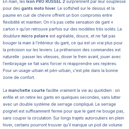
En main, les
Ixon PRO RUSSEL 2
surprennent par leur souplesse
pour des
gants moto hiver
. Le softshell sur le dessus et la
paume en cuir de chèvre offrent un bon compromis entre
flexibilité et maintien. On n’a pas cette sensation de gant «
carton » qu’on retrouve parfois sur des modèles très isolés. La
doublure
micro polaire
est agréable, douce, et ne fait pas
bouger la main à l’intérieur du gant, ce qui est un vrai plus pour
la précision sur les leviers. La préhension des commandes est
naturelle : passer les vitesses, doser le frein avant, jouer avec
l’embrayage se fait sans forcer ni réapprendre ses repères.
Pour un usage urbain et péri-urbain, c’est pile dans la bonne
zone de confort.
La
manchette courte
facilite vraiment la vie au quotidien : on
enfile et on retire les gants en quelques secondes, sans lutter
avec un double système de serrage compliqué. Le serrage
poignet est suffisamment ferme pour que le gant ne bouge pas,
sans couper la circulation. Sur longs trajets autoroutiers en plein
hiver, certains pourront trouver qu’il manque un poil de volume