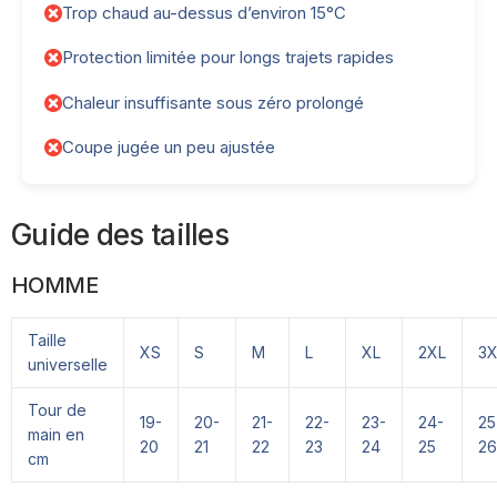
Trop chaud au-dessus d’environ 15°C
Protection limitée pour longs trajets rapides
Chaleur insuffisante sous zéro prolongé
Coupe jugée un peu ajustée
Guide des tailles
HOMME
Taille
XS
S
M
L
XL
2XL
3X
universelle
Tour de
19-
20-
21-
22-
23-
24-
25
main en
20
21
22
23
24
25
26
cm