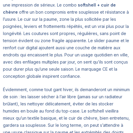
une impression de sérieux. Le combo
softshell + cuir de
chèvre
offre un bon compromis entre souplesse et résistance à
l’usure. Le cuir sur la paume, zone la plus sollicitée par les
poignées, leviers et frottements répétés, est un vrai plus pour la
longévité. Les coutures sont propres, régulières, sans point de
tension évident ou zone fragile apparente. Le slider paume et le
renfort cuir digital ajoutent aussi une couche de matière aux
endroits qui encaissent le plus. Pour un usage quotidien en ville,
avec des enfilages multiples par jour, on sent qu’ils sont conçus
pour durer plus qu’une seule saison. Le marquage CE et la
conception globale inspirent confiance.
Évidemment, comme tout gant hiver, ils demanderont un minimum
de soin : les laisser sécher à l’air libre (jamais sur un radiateur
brûlant), les nettoyer délicatement, éviter de les stocker
humides en boule au fond du top-case. Le softshell vieillira
mieux qu’un textile basique, et le cuir de chèvre, bien entretenu,
gardera sa souplesse. Sur le long terme, on peut s’attendre à
une usure classique sur la paume et les extrémités des doigts,