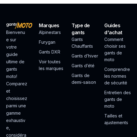
Marques
Type de
Guides
gants
d'achat
Bienvenu
Alpinestars
Gants
Comment
e sur
Furygan
Chauffants
choisir ses
votre
Gants DXR
gants de
guide
Gants d’hiver
moto
ultime de
Voir toutes
Gants d’été
les marques
gants
Comprendre
Gants de
les normes
moto!
demi-saison
de sécurité
Comparez
et
Entretien des
choisissez
gants de
parmi une
moto
gamme
Tailles et
exhaustiv
ajustements
e,
considéra