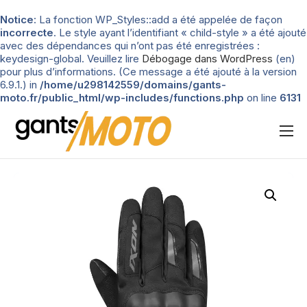
Notice
: La fonction WP_Styles::add a été appelée de façon
incorrecte
. Le style ayant l’identifiant « child-style » a été ajouté
avec des dépendances qui n’ont pas été enregistrées :
keydesign-global. Veuillez lire
Débogage dans WordPress
(en)
pour plus d’informations. (Ce message a été ajouté à la version
6.9.1.) in
/home/u298142559/domains/gants-
moto.fr/public_html/wp-includes/functions.php
on line
6131
Nos tests
Blog
Types de gants
Guide d’achat