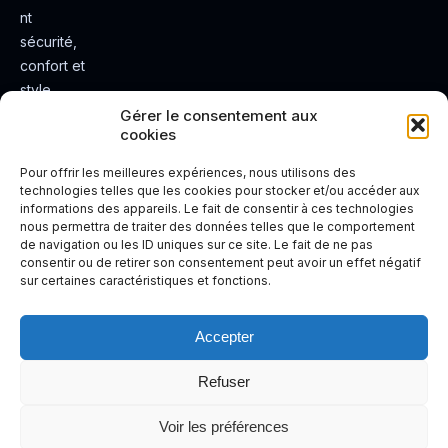
nt
sécurité,
confort et
style.
Rendez
Gérer le consentement aux
cookies
votre
expérienc
Pour offrir les meilleures expériences, nous utilisons des
e de
technologies telles que les cookies pour stocker et/ou accéder aux
informations des appareils. Le fait de consentir à ces technologies
conduite
nous permettra de traiter des données telles que le comportement
plus sûre
de navigation ou les ID uniques sur ce site. Le fait de ne pas
et plus
consentir ou de retirer son consentement peut avoir un effet négatif
sur certaines caractéristiques et fonctions.
agréable.
Accepter
Refuser
Voir les préférences