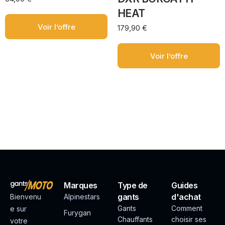
HEAT
Voir l’offre
179,90
€
Voir l’offre
Marques
Type de
Guides
gants
d'achat
Bienvenu
Alpinestars
Gants
Comment
e sur
Furygan
Chauffants
choisir ses
votre