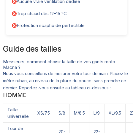
Aucune vraie ventilation dédiée
Trop chaud dès 12–15 °C
Protection scaphoïde perfectible
Guide des tailles
Messieurs, comment choisir la taille de vos gants moto
Macna ?
Nous vous conseillons de mesurer votre tour de main. Placez le
mètre ruban, au niveau de la pliure du pouce, sans prendre ce
dernier. Reportez-vous ensuite au tableau ci-dessous :
HOMME
Taille
XS/7.5
S/8
M/8.5
L/9
XL/9.5
2
universelle
Tour de
20-
22-