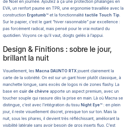
de Noël en journée. Ajoutez à ça une protection phalanges en
EVA, un renfort paume en TPR, une ergonomie travaillée avec la
construction
Ergotumb™
et la fonctionnalité
tactile Touch Tip
.
Sur le papier, c’est le gant “hiver raisonnable” par excellence :
pas forcément radical, mais pensé pour le vrai motard du
quotidien. Voyons ce qu’il vaut, doigts gelés à l’appui.
Design & Finitions : sobre le jour,
brillant la nuit
Visuellement, les
Macna DAUNTO RTX
jouent clairement la
carte de la sobriété. On est sur un gant hiver plutôt classique, à
manchette longue, sans excès de logos ni de zones flashy. La
base en
cuir de chèvre
apporte un aspect premium, avec un
toucher souple qui rassure dès la prise en main. Là où Macna se
distingue, c’est avec l’intégration du tissu
Night Eye™
: en plein
jour, il reste visuellement discret, presque ton sur ton. Mais la
nuit, sous les phares, il devient très réfléchissant, améliorant la
visibilité latérale sans avoir besoin de gros inserts fluo. C’est