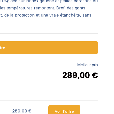
suie‑glace sur l’index gauche et petites aérations au
d les températures remontent. Bref, des gants
, de la protection et une vraie étanchéité, sans
ffre
Meilleur prix
289,00
€
289,00 €
Voir l’offre