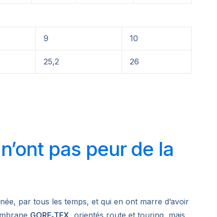
9
10
25,2
26
’ont pas peur de la
née, par tous les temps, et qui en ont marre d’avoir
embrane
GORE‑TEX
, orientés route et touring, mais