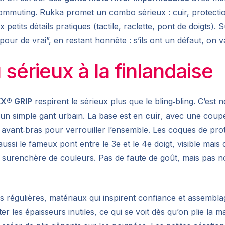
e commuting. Rukka promet un combo sérieux : cuir, protecti
x petits détails pratiques (tactile, raclette, pont de doigts). 
pour de vrai”, en restant honnête : s’ils ont un défaut, on va
 sérieux à la finlandaise
X® GRIP
respirent le sérieux plus que le bling‑bling. C’est n
 un simple gant urbain. La base est en
cuir
, avec une coupe
avant‑bras pour verrouiller l’ensemble. Les coques de prot
si le fameux pont entre le 3e et le 4e doigt, visible mais d
à la surenchère de couleurs. Pas de faute de goût, mais pas n
res régulières, matériaux qui inspirent confiance et assem
er les épaisseurs inutiles, ce qui se voit dès qu’on plie la 