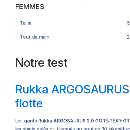
FEMMES
Taille
6
Tour de main
2
Notre test
Rukka ARGOSAURUS 2.0
flotte
Les
gants Rukka ARGOSAURUS 2.0 GORE‑TEX® GR
les doigts gelés ou trempés au bout de 30 kilomètre