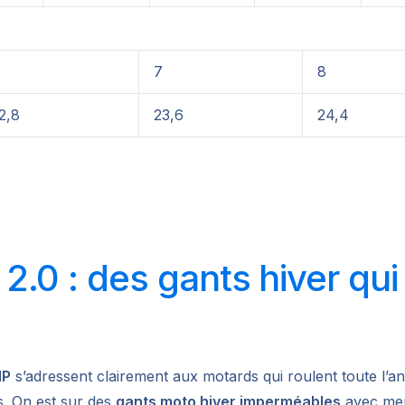
7
8
2,8
23,6
24,4
 : des gants hiver qui n
IP
s’adressent clairement aux motards qui roulent toute l’an
s. On est sur des
gants moto hiver imperméables
avec m