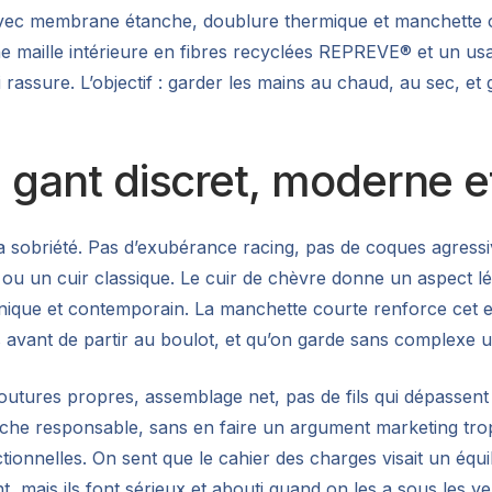
ec membrane étanche, doublure thermique et manchette court
ne maille intérieure en fibres recyclées REPREVE® et un 
ui rassure. L’objectif : garder les mains au chaud, au sec, e
n gant discret, moderne e
la sobriété. Pas d’exubérance racing, pas de coques agress
 ou un cuir classique. Le cuir de chèvre donne un aspect l
ue et contemporain. La manchette courte renforce cet esprit
s avant de partir au boulot, et qu’on garde sans complexe 
 coutures propres, assemblage net, pas de fils qui dépassent
che responsable, sans en faire un argument marketing trop 
ionnelles. On sent que le cahier des charges visait un équili
, mais ils font sérieux et abouti quand on les a sous les ye