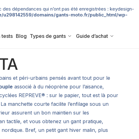
 avec des dépendances qui n’ont pas été enregistrées : keydesign-
/u298142559/domains/gants-moto.fr/public_html/wp-
 tests
Blog
Types de gants
Guide d’achat
ITA
ains et péri-urbains pensés avant tout pour le
souple
associé à du néoprène pour l’aisance,
cyclées REPREVE® : sur le papier, tout est là pour
 La manchette courte facilite l’enfilage sous un
érieur assurent un bon maintien sur les
n tactile, et vous obtenez un gant pratique,
 nordique. Bref, un petit gant hiver malin, plus