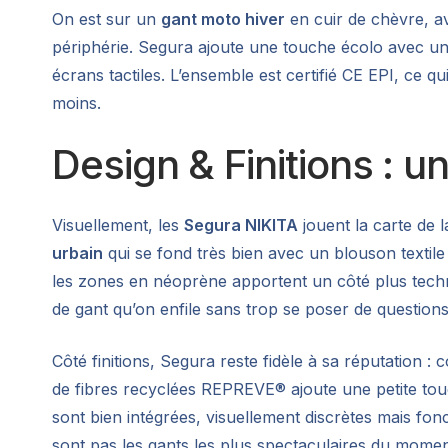
On est sur un
gant moto hiver
en cuir de chèvre, av
périphérie. Segura ajoute une touche écolo avec u
écrans tactiles. L’ensemble est certifié CE EPI, ce q
moins.
Design & Finitions : u
Visuellement, les
Segura NIKITA
jouent la carte de 
urbain
qui se fond très bien avec un blouson textile
les zones en néoprène apportent un côté plus techniq
de gant qu’on enfile sans trop se poser de question
Côté finitions, Segura reste fidèle à sa réputation :
de fibres recyclées REPREVE® ajoute une petite tou
sont bien intégrées, visuellement discrètes mais fonct
sont pas les gants les plus spectaculaires du moment