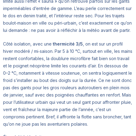
limite aussi l’effet « sauna » qu’on retrouve parfois sur les gants
imperméables d’entrée de gamme. L’eau perle correctement sur
le dos en denim traité, et l’intérieur reste sec. Pour les trajets
boulot‑maison en ville ou péri‑urbain, c’est exactement ce qu’on
lui demande : ne pas avoir à réfléchir à la météo avant de partir.
Côté isolation, avec une
thermicité 3/5
, on est sur un profil
hiver modéré / mi‑saison. Par 5 à 10 °C, surtout en ville, les mains
restent confortables, la doublure microfibre fait bien son travail
et le poignet néoprène limite les courants d’air. En dessous de
0–2 °C, notamment à vitesse soutenue, on sentra logiquement le
froid s’installer au bout des doigts sur la durée. Ce ne sont donc
pas des gants pour les gros rouleurs autoroutiers en plein mois
de janvier, sauf avec des poignées chauffantes en renfort. Mais
pour l’utilisateur urbain qui veut un seul gant pour affronter pluie,
vent et fraîcheur la majeure partie de l’année, c’est un
compromis pertinent. Bref, il affronte la flotte sans broncher, tant
qu’on ne joue pas les aventuriers polaires.