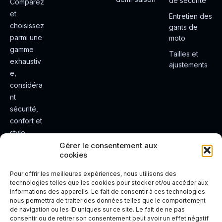
de sécurité
Comparez
et
Entretien des
choisissez
gants de
parmi une
moto
gamme
Tailles et
exhaustiv
ajustements
e,
considéra
nt
sécurité,
confort et
style.
Rendez
Gérer le consentement aux
cookies
votre
expérienc
Pour offrir les meilleures expériences, nous utilisons des
e de
technologies telles que les cookies pour stocker et/ou accéder aux
informations des appareils. Le fait de consentir à ces technologies
conduite
nous permettra de traiter des données telles que le comportement
plus sûre
de navigation ou les ID uniques sur ce site. Le fait de ne pas
et plus
consentir ou de retirer son consentement peut avoir un effet négatif