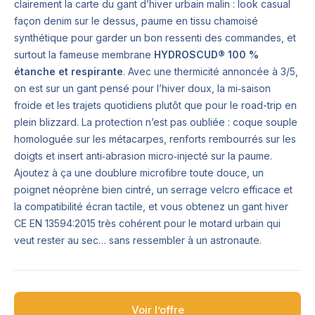
clairement la carte du gant d’hiver urbain malin : look casual
façon denim sur le dessus, paume en tissu chamoisé
synthétique pour garder un bon ressenti des commandes, et
surtout la fameuse membrane
HYDROSCUD® 100 %
étanche et respirante
. Avec une thermicité annoncée à 3/5,
on est sur un gant pensé pour l’hiver doux, la mi‑saison
froide et les trajets quotidiens plutôt que pour le road-trip en
plein blizzard. La protection n’est pas oubliée : coque souple
homologuée sur les métacarpes, renforts rembourrés sur les
doigts et insert anti‑abrasion micro‑injecté sur la paume.
Ajoutez à ça une doublure microfibre toute douce, un
poignet néoprène bien cintré, un serrage velcro efficace et
la compatibilité écran tactile, et vous obtenez un gant hiver
CE EN 13594:2015 très cohérent pour le motard urbain qui
veut rester au sec… sans ressembler à un astronaute.
Voir l’offre