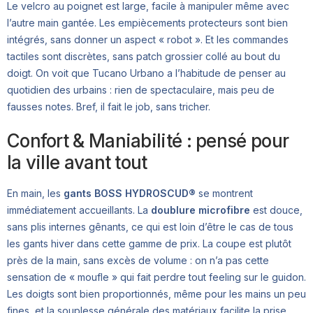
Le velcro au poignet est large, facile à manipuler même avec
l’autre main gantée. Les empiècements protecteurs sont bien
intégrés, sans donner un aspect « robot ». Et les commandes
tactiles sont discrètes, sans patch grossier collé au bout du
doigt. On voit que Tucano Urbano a l’habitude de penser au
quotidien des urbains : rien de spectaculaire, mais peu de
fausses notes. Bref, il fait le job, sans tricher.
Confort & Maniabilité : pensé pour
la ville avant tout
En main, les
gants BOSS HYDROSCUD®
se montrent
immédiatement accueillants. La
doublure microfibre
est douce,
sans plis internes gênants, ce qui est loin d’être le cas de tous
les gants hiver dans cette gamme de prix. La coupe est plutôt
près de la main, sans excès de volume : on n’a pas cette
sensation de « moufle » qui fait perdre tout feeling sur le guidon.
Les doigts sont bien proportionnés, même pour les mains un peu
fines, et la souplesse générale des matériaux facilite la prise