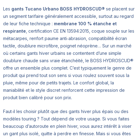
Les
gants Tucano Urbano BOSS HYDROSCUD®
se placent sur
un segment tarifaire généralement accessible, surtout au regard
de leur fiche technique :
membrane 100 % étanche et
respirante
, certification CE EN 13594:2015, coque souple sur les
métacarpes, renfort paume anti‑abrasion, compatibilité écran
tactile, doublure microfibre, poignet néoprène… Sur un marché
où certains gants hiver urbains se contentent d’une simple
doublure chaude sans vraie étanchéité, le BOSS HYDROSCUD®
offre un ensemble plus complet. C’est typiquement le genre de
produit qui prend tout son sens si vous roulez souvent sous la
pluie, même pour de petits trajets. Le confort global, la
maniabilité et le style discret renforcent cette impression de
produit bien calibré pour son prix.
Faut‑il les choisir plutôt que des gants hiver plus épais ou des
modèles touring ? Tout dépend de votre usage. Si vous faites
beaucoup d’autoroute en plein hiver, vous aurez intérêt à viser
un gant plus isolé, quitte à perdre en finesse. Mais si vous êtes