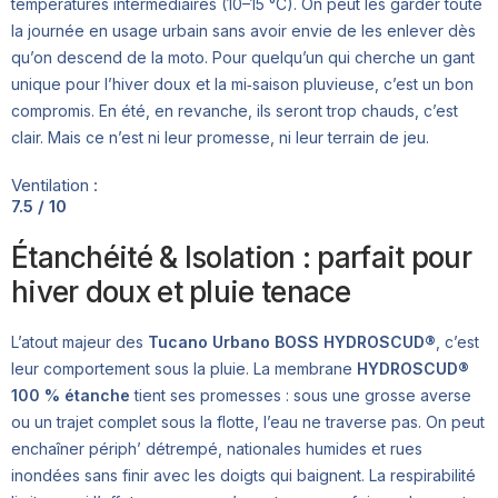
températures intermédiaires (10–15 °C). On peut les garder toute
la journée en usage urbain sans avoir envie de les enlever dès
qu’on descend de la moto. Pour quelqu’un qui cherche un gant
unique pour l’hiver doux et la mi‑saison pluvieuse, c’est un bon
compromis. En été, en revanche, ils seront trop chauds, c’est
clair. Mais ce n’est ni leur promesse, ni leur terrain de jeu.
Ventilation :
7.5 / 10
Étanchéité & Isolation : parfait pour
hiver doux et pluie tenace
L’atout majeur des
Tucano Urbano BOSS HYDROSCUD®
, c’est
leur comportement sous la pluie. La membrane
HYDROSCUD®
100 % étanche
tient ses promesses : sous une grosse averse
ou un trajet complet sous la flotte, l’eau ne traverse pas. On peut
enchaîner périph’ détrempé, nationales humides et rues
inondées sans finir avec les doigts qui baignent. La respirabilité