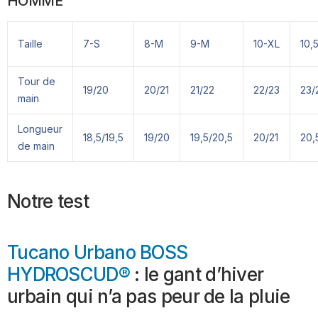
HOMME
Taille
7-S
8-M
9-M
10-XL
10,
Tour de
19/20
20/21
21/22
22/23
23/
main
Longueur
18,5/19,5
19/20
19,5/20,5
20/21
20,
de main
Notre test
Tucano Urbano BOSS
HYDROSCUD®
: le gant d’hiver
urbain qui n’a pas peur de la pluie