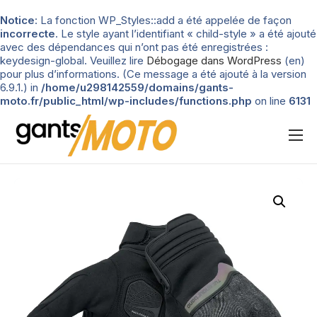
Notice
: La fonction WP_Styles::add a été appelée de façon
incorrecte
. Le style ayant l’identifiant « child-style » a été ajouté
avec des dépendances qui n’ont pas été enregistrées :
keydesign-global. Veuillez lire
Débogage dans WordPress
(en)
pour plus d’informations. (Ce message a été ajouté à la version
6.9.1.) in
/home/u298142559/domains/gants-
moto.fr/public_html/wp-includes/functions.php
on line
6131
Nos tests
Blog
Types de gants
Guide d’achat