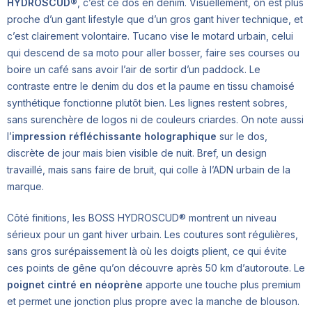
HYDROSCUD®
, c’est ce dos en denim. Visuellement, on est plus
proche d’un gant lifestyle que d’un gros gant hiver technique, et
c’est clairement volontaire. Tucano vise le motard urbain, celui
qui descend de sa moto pour aller bosser, faire ses courses ou
boire un café sans avoir l’air de sortir d’un paddock. Le
contraste entre le denim du dos et la paume en tissu chamoisé
synthétique fonctionne plutôt bien. Les lignes restent sobres,
sans surenchère de logos ni de couleurs criardes. On note aussi
l’
impression réfléchissante holographique
sur le dos,
discrète de jour mais bien visible de nuit. Bref, un design
travaillé, mais sans faire de bruit, qui colle à l’ADN urbain de la
marque.
Côté finitions, les BOSS HYDROSCUD® montrent un niveau
sérieux pour un gant hiver urbain. Les coutures sont régulières,
sans gros surépaissement là où les doigts plient, ce qui évite
ces points de gêne qu’on découvre après 50 km d’autoroute. Le
poignet cintré en néoprène
apporte une touche plus premium
et permet une jonction plus propre avec la manche de blouson.