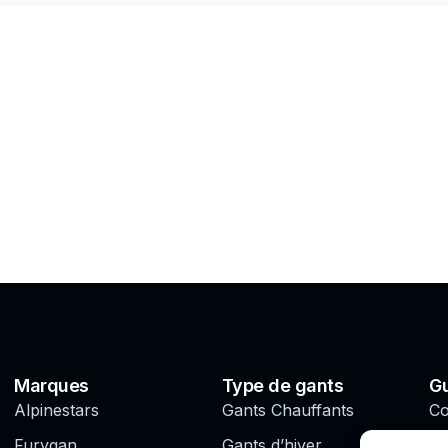
Marques
Type de gants
Gu
Alpinestars
Gants Chauffants
Co
ga
Furygan
Gants d’hiver