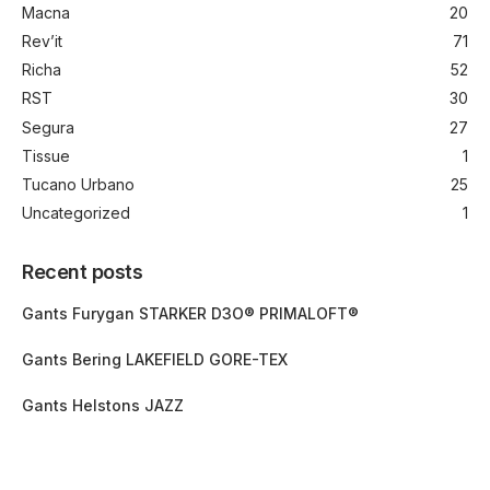
Macna
20
Rev’it
71
Richa
52
RST
30
Segura
27
Tissue
1
Tucano Urbano
25
Uncategorized
1
Recent posts
Gants Furygan STARKER D3O® PRIMALOFT®
Gants Bering LAKEFIELD GORE-TEX
Gants Helstons JAZZ