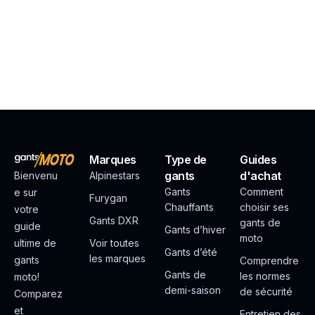
Marques
Type de
Guides
gants
d'achat
Bienvenu
Alpinestars
Gants
Comment
e sur
Furygan
Chauffants
choisir ses
votre
Gants DXR
gants de
guide
Gants d’hiver
moto
ultime de
Voir toutes
Gants d’été
les marques
gants
Comprendre
Gants de
les normes
moto!
demi-saison
de sécurité
Comparez
et
Entretien des