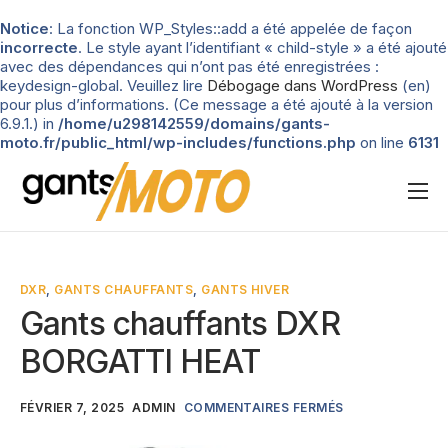
Notice
: La fonction WP_Styles::add a été appelée de façon
incorrecte
. Le style ayant l’identifiant « child-style » a été ajouté
avec des dépendances qui n’ont pas été enregistrées :
keydesign-global. Veuillez lire
Débogage dans WordPress
(en)
pour plus d’informations. (Ce message a été ajouté à la version
6.9.1.) in
/home/u298142559/domains/gants-
moto.fr/public_html/wp-includes/functions.php
on line
6131
Nos tests
Blog
DXR
,
GANTS CHAUFFANTS
,
GANTS HIVER
Types de gants
Gants chauffants DXR
Guide d’achat
BORGATTI HEAT
FÉVRIER 7, 2025
ADMIN
COMMENTAIRES FERMÉS