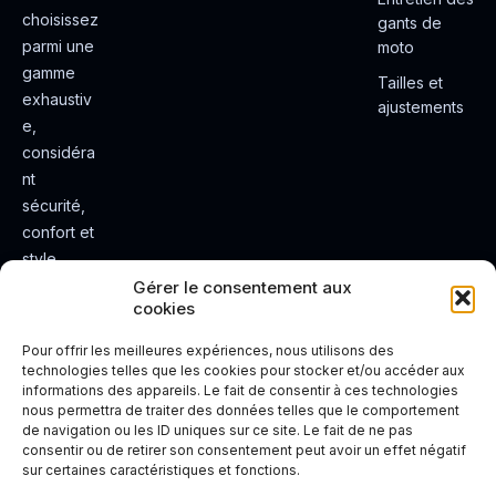
choisissez
gants de
parmi une
moto
gamme
Tailles et
exhaustiv
ajustements
e,
considéra
nt
sécurité,
confort et
style.
Rendez
Gérer le consentement aux
cookies
votre
expérienc
Pour offrir les meilleures expériences, nous utilisons des
e de
technologies telles que les cookies pour stocker et/ou accéder aux
informations des appareils. Le fait de consentir à ces technologies
conduite
nous permettra de traiter des données telles que le comportement
plus sûre
de navigation ou les ID uniques sur ce site. Le fait de ne pas
et plus
consentir ou de retirer son consentement peut avoir un effet négatif
sur certaines caractéristiques et fonctions.
agréable.