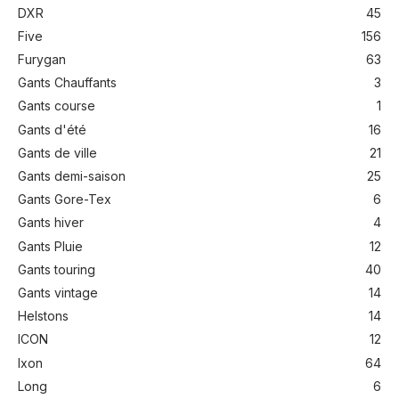
DXR
45
Five
156
Furygan
63
Gants Chauffants
3
Gants course
1
Gants d'été
16
Gants de ville
21
Gants demi-saison
25
Gants Gore-Tex
6
Gants hiver
4
Gants Pluie
12
Gants touring
40
Gants vintage
14
Helstons
14
ICON
12
Ixon
64
Long
6