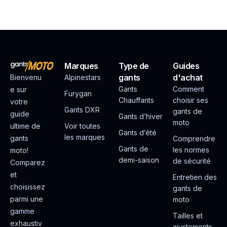
Marques
Type de
Guides
gants
d'achat
Bienvenu
Alpinestars
Gants
Comment
e sur
Furygan
Chauffants
choisir ses
votre
Gants DXR
gants de
guide
Gants d’hiver
moto
ultime de
Voir toutes
Gants d’été
les marques
gants
Comprendre
Gants de
les normes
moto!
demi-saison
de sécurité
Comparez
et
Entretien des
choisissez
gants de
parmi une
moto
gamme
Tailles et
exhaustiv
ajustements