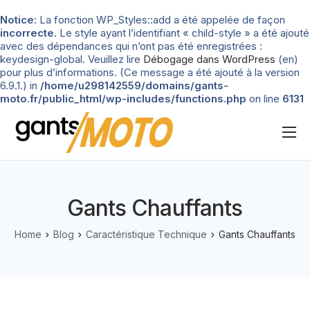
Notice
: La fonction WP_Styles::add a été appelée de façon
incorrecte
. Le style ayant l’identifiant « child-style » a été ajouté
avec des dépendances qui n’ont pas été enregistrées :
keydesign-global. Veuillez lire
Débogage dans WordPress
(en)
pour plus d’informations. (Ce message a été ajouté à la version
6.9.1.) in
/home/u298142559/domains/gants-
moto.fr/public_html/wp-includes/functions.php
on line
6131
Nos tests
Blog
Gants Chauffants
Types de gants
Home
Blog
Caractéristique Technique
Gants Chauffants
Guide d’achat