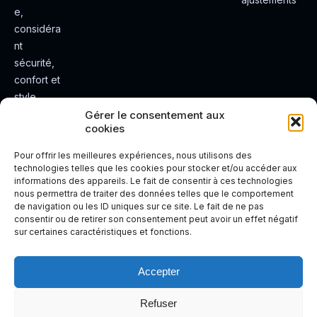
e,
considéra
nt
sécurité,
confort et
style.
Rendez
Gérer le consentement aux
cookies
votre
expérienc
Pour offrir les meilleures expériences, nous utilisons des
e de
technologies telles que les cookies pour stocker et/ou accéder aux
informations des appareils. Le fait de consentir à ces technologies
conduite
nous permettra de traiter des données telles que le comportement
plus sûre
de navigation ou les ID uniques sur ce site. Le fait de ne pas
et plus
consentir ou de retirer son consentement peut avoir un effet négatif
sur certaines caractéristiques et fonctions.
agréable.
Accepter
Refuser