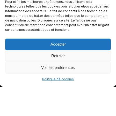
Pour offrir les meilleures expériences, nous utilisons des
e de
technologies telles que les cookies pour stocker et/ou accéder aux
informations des appareils. Le fait de consentir à ces technologies
conduite
nous permettra de traiter des données telles que le comportement
plus sûre
de navigation ou les ID uniques sur ce site. Le fait de ne pas
et plus
consentir ou de retirer son consentement peut avoir un effet négatif
sur certaines caractéristiques et fonctions.
agréable.
Accepter
Refuser
Voir les préférences
Politique de cookies
© gants-moto.fr
Mentions légales
Politique de cookies (UE)