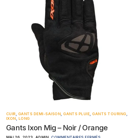
CUIR
,
GANTS DEMI-SAISON
,
GANTS PLUIE
,
GANTS TOURING
,
IXON
,
LONG
Gants Ixon Mig – Noir / Orange
MAI 26, 2023
ADMIN
COMMENTAIRES FERMÉS