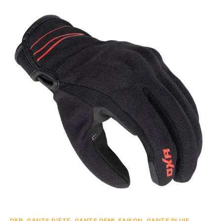
DXR
,
GANTS D'ÉTÉ
,
GANTS DEMI-SAISON
,
GANTS PLUIE
,