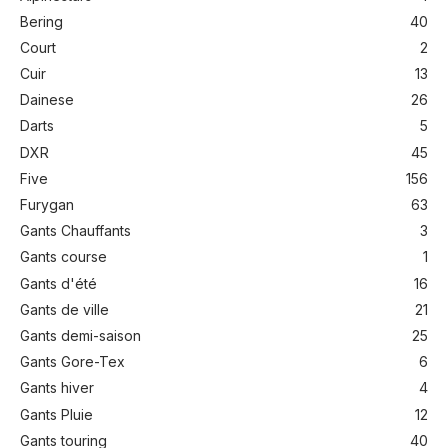
Bering
40
Court
2
Cuir
13
Dainese
26
Darts
5
DXR
45
Five
156
Furygan
63
Gants Chauffants
3
Gants course
1
Gants d'été
16
Gants de ville
21
Gants demi-saison
25
Gants Gore-Tex
6
Gants hiver
4
Gants Pluie
12
Gants touring
40