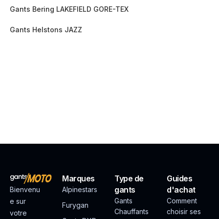
Gants Bering LAKEFIELD GORE-TEX
Gants Helstons JAZZ
Marques
Type de
Guides
gants
d'achat
Bienvenu
Alpinestars
Gants
Comment
e sur
Furygan
Chauffants
choisir ses
votre