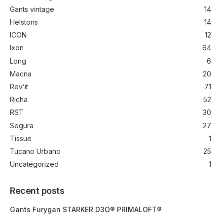
Gants vintage
14
Helstons
14
ICON
12
Ixon
64
Long
6
Macna
20
Rev’it
71
Richa
52
RST
30
Segura
27
Tissue
1
Tucano Urbano
25
Uncategorized
1
Recent posts
Gants Furygan STARKER D3O® PRIMALOFT®