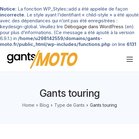
Notice
: La fonction WP_Styles::add a été appelée de façon
incorrecte
. Le style ayant l’identifiant « child-style » a été ajouté
avec des dépendances qui n’ont pas été enregistrées :
keydesign-global. Veuillez lire
Débogage dans WordPress
(en)
pour plus d’informations. (Ce message a été ajouté à la version
6.9.1.) in
/home/u298142559/domains/gants-
moto.fr/public_html/wp-includes/functions.php
on line
6131
Nos tests
Blog
Gants touring
Types de gants
Home
Blog
Type de Gants
Gants touring
Guide d’achat