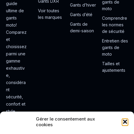
Gants DXR
gants de
guide
Gants d’hiver
moto
ultime de
Voir toutes
Gants d’été
les marques
gants
Comprendre
Gants de
les normes
moto!
demi-saison
de sécurité
Comparez
et
Entretien des
choisissez
gants de
parmi une
moto
gamme
Tailles et
exhaustiv
ajustements
e,
considéra
nt
sécurité,
confort et
style.
Rendez
Gérer le consentement aux
cookies
votre
expérienc