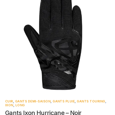
CUIR
,
GANTS DEMI-SAISON
,
GANTS PLUIE
,
GANTS TOURING
,
IXON
,
LONG
Gants Ixon Hurricane – Noir