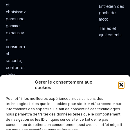
et
Entretien des
choisissez
gants de
parmi une
moto
gamme
Tailles et
exhaustiv
ajustements
e,
considéra
nt
sécurité,
confort et
style.
Rendez
Gérer le consentement aux
cookies
votre
expérienc
Pour offrir les meilleures expériences, nous utilisons des
e de
technologies telles que les cookies pour stocker et/ou accéder aux
informations des appareils. Le fait de consentir à ces technologies
conduite
nous permettra de traiter des données telles que le comportement
plus sûre
de navigation ou les ID uniques sur ce site. Le fait de ne pas
et plus
consentir ou de retirer son consentement peut avoir un effet négatif
sur certaines caractéristiques et fonctions.