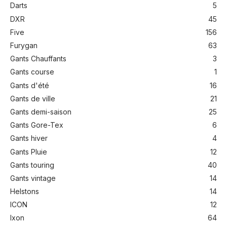
Darts
5
DXR
45
Five
156
Furygan
63
Gants Chauffants
3
Gants course
1
Gants d'été
16
Gants de ville
21
Gants demi-saison
25
Gants Gore-Tex
6
Gants hiver
4
Gants Pluie
12
Gants touring
40
Gants vintage
14
Helstons
14
ICON
12
Ixon
64