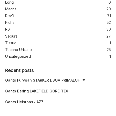
Long
6
Macna
20
Rev’it
71
Richa
52
RST
30
Segura
27
Tissue
1
Tucano Urbano
25
Uncategorized
1
Recent posts
Gants Furygan STARKER D3O® PRIMALOFT®
Gants Bering LAKEFIELD GORE-TEX
Gants Helstons JAZZ