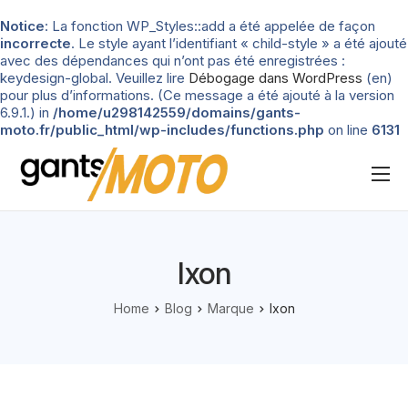
Notice
: La fonction WP_Styles::add a été appelée de façon
incorrecte
. Le style ayant l’identifiant « child-style » a été ajouté
avec des dépendances qui n’ont pas été enregistrées :
keydesign-global. Veuillez lire
Débogage dans WordPress
(en)
pour plus d’informations. (Ce message a été ajouté à la version
6.9.1.) in
/home/u298142559/domains/gants-
moto.fr/public_html/wp-includes/functions.php
on line
6131
Nos tests
Blog
Ixon
Types de gants
Home
Blog
Marque
Ixon
Guide d’achat