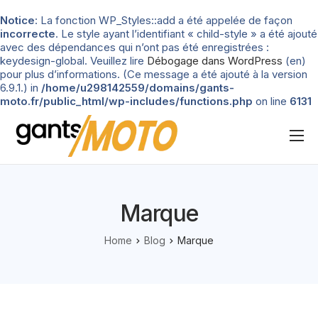
Notice
: La fonction WP_Styles::add a été appelée de façon
incorrecte
. Le style ayant l’identifiant « child-style » a été ajouté
avec des dépendances qui n’ont pas été enregistrées :
keydesign-global. Veuillez lire
Débogage dans WordPress
(en)
pour plus d’informations. (Ce message a été ajouté à la version
6.9.1.) in
/home/u298142559/domains/gants-
moto.fr/public_html/wp-includes/functions.php
on line
6131
Nos tests
Blog
Marque
Types de gants
Home
Blog
Marque
Guide d’achat