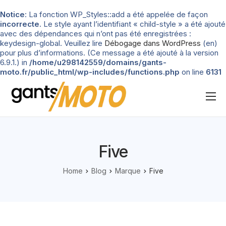
Notice
: La fonction WP_Styles::add a été appelée de façon
incorrecte
. Le style ayant l’identifiant « child-style » a été ajouté
avec des dépendances qui n’ont pas été enregistrées :
keydesign-global. Veuillez lire
Débogage dans WordPress
(en)
pour plus d’informations. (Ce message a été ajouté à la version
6.9.1.) in
/home/u298142559/domains/gants-
moto.fr/public_html/wp-includes/functions.php
on line
6131
Nos tests
Blog
Five
Types de gants
Home
Blog
Marque
Five
Guide d’achat