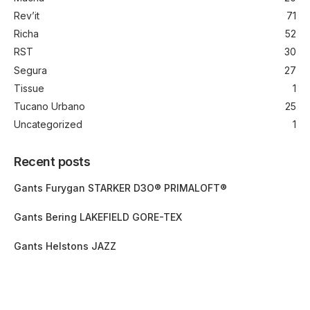
Rev’it
71
Richa
52
RST
30
Segura
27
Tissue
1
Tucano Urbano
25
Uncategorized
1
Recent posts
Gants Furygan STARKER D3O® PRIMALOFT®
Gants Bering LAKEFIELD GORE-TEX
Gants Helstons JAZZ