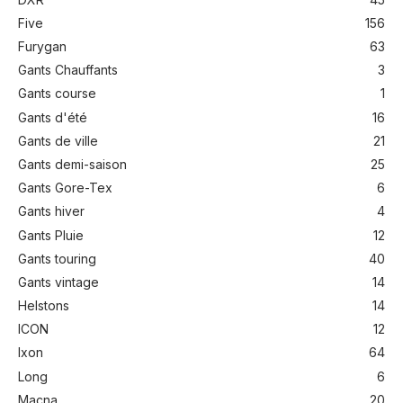
Five
156
Furygan
63
Gants Chauffants
3
Gants course
1
Gants d'été
16
Gants de ville
21
Gants demi-saison
25
Gants Gore-Tex
6
Gants hiver
4
Gants Pluie
12
Gants touring
40
Gants vintage
14
Helstons
14
ICON
12
Ixon
64
Long
6
Macna
20