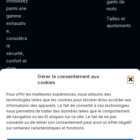
choisissez
gants de
parmi une
moto
gamme
Tailles et
exhaustiv
ajustements
e,
considéra
nt
sécurité,
confort et
style.
Rendez
Gérer le consentement aux
cookies
votre
expérienc
Pour offrir les meilleures expériences, nous utilisons des
e de
technologies telles que les cookies pour stocker et/ou accéder aux
informations des appareils. Le fait de consentir à ces technologies
conduite
nous permettra de traiter des données telles que le comportement
plus sûre
de navigation ou les ID uniques sur ce site. Le fait de ne pas
et plus
consentir ou de retirer son consentement peut avoir un effet négatif
sur certaines caractéristiques et fonctions.
agréable.