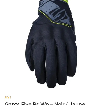
FIVE
Gants Five Rs Wp – Noir / Jaune