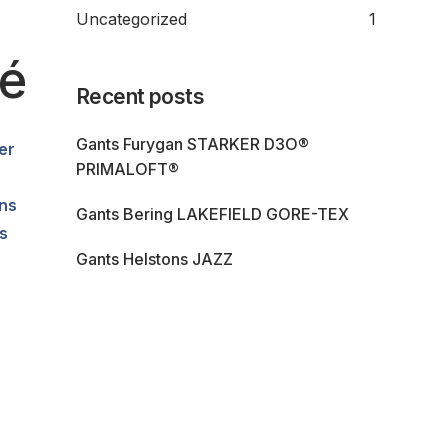
Uncategorized
1
té
Recent posts
Gants Furygan STARKER D3O®
er
PRIMALOFT®
ans
Gants Bering LAKEFIELD GORE-TEX
és
Gants Helstons JAZZ