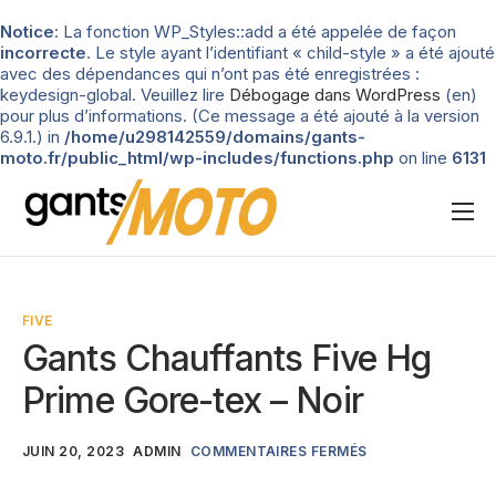
Notice
: La fonction WP_Styles::add a été appelée de façon
incorrecte
. Le style ayant l’identifiant « child-style » a été ajouté
avec des dépendances qui n’ont pas été enregistrées :
keydesign-global. Veuillez lire
Débogage dans WordPress
(en)
pour plus d’informations. (Ce message a été ajouté à la version
6.9.1.) in
/home/u298142559/domains/gants-
moto.fr/public_html/wp-includes/functions.php
on line
6131
Nos tests
Blog
FIVE
Types de gants
Gants Chauffants Five Hg
Guide d’achat
Prime Gore-tex – Noir
JUIN 20, 2023
ADMIN
COMMENTAIRES FERMÉS