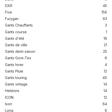
DXR
45
Five
156
Furygan
63
Gants Chauffants
3
Gants course
1
Gants d'été
16
Gants de ville
21
Gants demi-saison
25
Gants Gore-Tex
6
Gants hiver
4
Gants Pluie
12
Gants touring
40
Gants vintage
14
Helstons
14
ICON
12
Ixon
64
Long
6