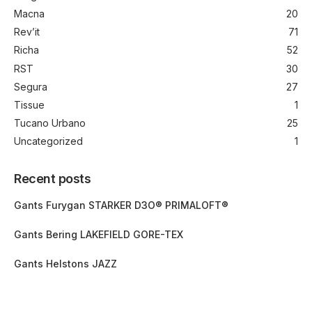
Macna
20
Rev’it
71
Richa
52
RST
30
Segura
27
Tissue
1
Tucano Urbano
25
Uncategorized
1
Recent posts
Gants Furygan STARKER D3O® PRIMALOFT®
Gants Bering LAKEFIELD GORE-TEX
Gants Helstons JAZZ