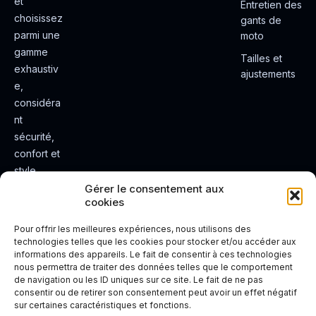
et
Entretien des
choisissez
gants de
parmi une
moto
gamme
Tailles et
exhaustiv
ajustements
e,
considéra
nt
sécurité,
confort et
style.
Rendez
Gérer le consentement aux
cookies
votre
expérienc
Pour offrir les meilleures expériences, nous utilisons des
e de
technologies telles que les cookies pour stocker et/ou accéder aux
informations des appareils. Le fait de consentir à ces technologies
conduite
nous permettra de traiter des données telles que le comportement
plus sûre
de navigation ou les ID uniques sur ce site. Le fait de ne pas
et plus
consentir ou de retirer son consentement peut avoir un effet négatif
sur certaines caractéristiques et fonctions.
agréable.