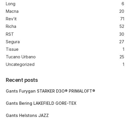
Long
6
Macna
20
Rev’it
71
Richa
52
RST
30
Segura
27
Tissue
1
Tucano Urbano
25
Uncategorized
1
Recent posts
Gants Furygan STARKER D3O® PRIMALOFT®
Gants Bering LAKEFIELD GORE-TEX
Gants Helstons JAZZ