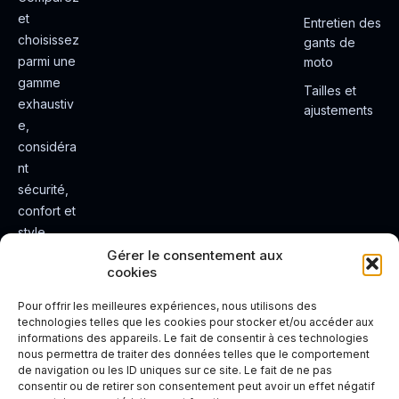
et
Entretien des
choisissez
gants de
parmi une
moto
gamme
Tailles et
exhaustiv
ajustements
e,
considéra
nt
sécurité,
confort et
style.
Rendez
Gérer le consentement aux
cookies
votre
expérienc
Pour offrir les meilleures expériences, nous utilisons des
e de
technologies telles que les cookies pour stocker et/ou accéder aux
informations des appareils. Le fait de consentir à ces technologies
conduite
nous permettra de traiter des données telles que le comportement
plus sûre
de navigation ou les ID uniques sur ce site. Le fait de ne pas
et plus
consentir ou de retirer son consentement peut avoir un effet négatif