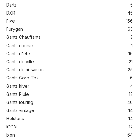
Darts
5
DXR
45
Five
156
Furygan
63
Gants Chauffants
3
Gants course
1
Gants d'été
16
Gants de ville
21
Gants demi-saison
25
Gants Gore-Tex
6
Gants hiver
4
Gants Pluie
12
Gants touring
40
Gants vintage
14
Helstons
14
ICON
12
Ixon
64