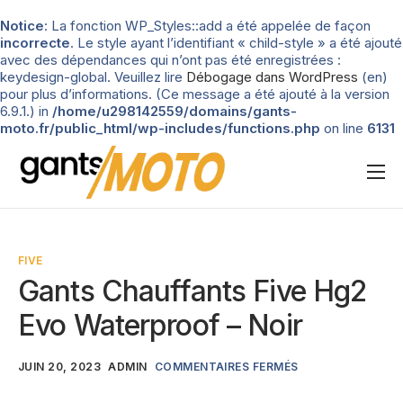
Notice
: La fonction WP_Styles::add a été appelée de façon
incorrecte
. Le style ayant l’identifiant « child-style » a été ajouté
avec des dépendances qui n’ont pas été enregistrées :
keydesign-global. Veuillez lire
Débogage dans WordPress
(en)
pour plus d’informations. (Ce message a été ajouté à la version
6.9.1.) in
/home/u298142559/domains/gants-
moto.fr/public_html/wp-includes/functions.php
on line
6131
Nos tests
Blog
FIVE
Types de gants
Gants Chauffants Five Hg2
Guide d’achat
Evo Waterproof – Noir
JUIN 20, 2023
ADMIN
COMMENTAIRES FERMÉS