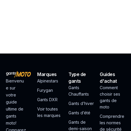
Marques
Type de
Guides
gants
d'achat
Bienvenu
Alpinestars
Gants
Comment
e sur
Furygan
Chauffants
choisir ses
votre
Gants DXR
gants de
guide
Gants d’hiver
moto
ultime de
Voir toutes
Gants d’été
les marques
gants
Comprendre
Gants de
les normes
moto!
demi-saison
de sécurité
Comparez