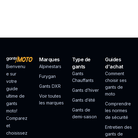
Marques
Type de
Guides
gants
d'achat
Bienvenu
Alpinestars
Gants
Comment
e sur
Furygan
Chauffants
choisir ses
votre
Gants DXR
gants de
guide
Gants d’hiver
moto
ultime de
Voir toutes
Gants d’été
les marques
gants
Comprendre
Gants de
les normes
moto!
demi-saison
de sécurité
Comparez
et
Entretien des
choisissez
gants de