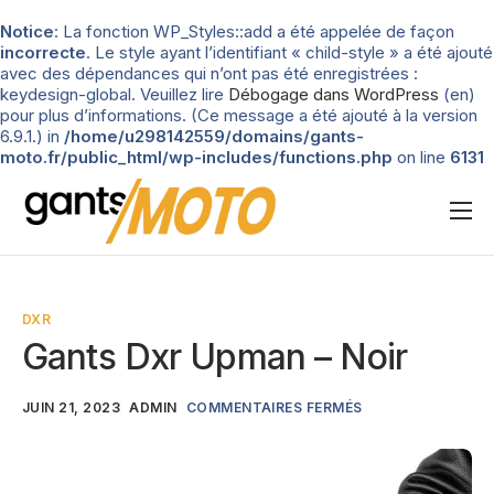
Notice
: La fonction WP_Styles::add a été appelée de façon
incorrecte
. Le style ayant l’identifiant « child-style » a été ajouté
avec des dépendances qui n’ont pas été enregistrées :
keydesign-global. Veuillez lire
Débogage dans WordPress
(en)
pour plus d’informations. (Ce message a été ajouté à la version
6.9.1.) in
/home/u298142559/domains/gants-
moto.fr/public_html/wp-includes/functions.php
on line
6131
Nos tests
Blog
DXR
Types de gants
Gants Dxr Upman – Noir
Guide d’achat
JUIN 21, 2023
ADMIN
COMMENTAIRES FERMÉS