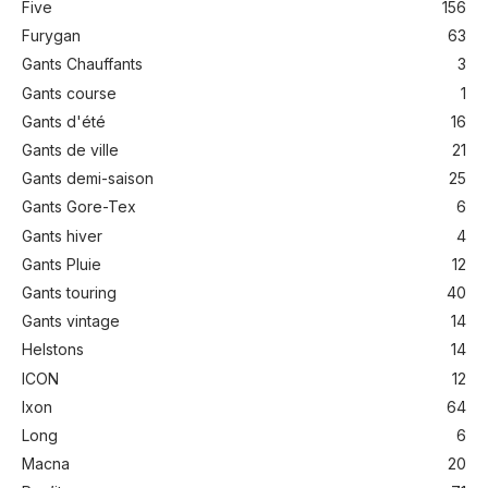
Five
156
Furygan
63
Gants Chauffants
3
Gants course
1
Gants d'été
16
Gants de ville
21
Gants demi-saison
25
Gants Gore-Tex
6
Gants hiver
4
Gants Pluie
12
Gants touring
40
Gants vintage
14
Helstons
14
ICON
12
Ixon
64
Long
6
Macna
20