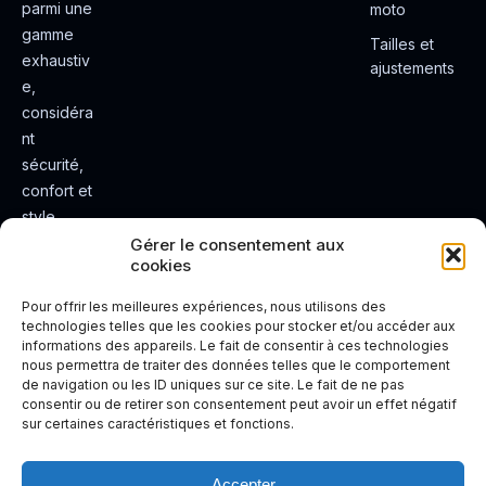
parmi une
moto
gamme
Tailles et
exhaustiv
ajustements
e,
considéra
nt
sécurité,
confort et
style.
Rendez
Gérer le consentement aux
cookies
votre
expérienc
Pour offrir les meilleures expériences, nous utilisons des
e de
technologies telles que les cookies pour stocker et/ou accéder aux
informations des appareils. Le fait de consentir à ces technologies
conduite
nous permettra de traiter des données telles que le comportement
plus sûre
de navigation ou les ID uniques sur ce site. Le fait de ne pas
et plus
consentir ou de retirer son consentement peut avoir un effet négatif
sur certaines caractéristiques et fonctions.
agréable.
Accepter