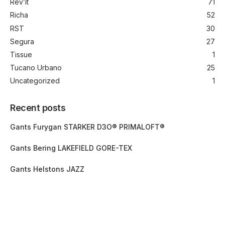
Rev’it
71
Richa
52
RST
30
Segura
27
Tissue
1
Tucano Urbano
25
Uncategorized
1
Recent posts
Gants Furygan STARKER D3O® PRIMALOFT®
Gants Bering LAKEFIELD GORE-TEX
Gants Helstons JAZZ