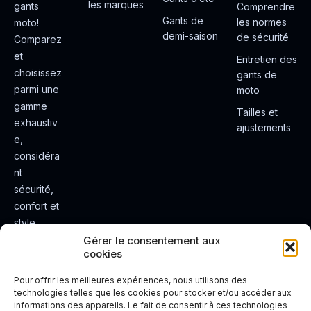
les marques
gants
Comprendre
Gants de
les normes
moto!
demi-saison
de sécurité
Comparez
et
Entretien des
choisissez
gants de
parmi une
moto
gamme
Tailles et
exhaustiv
ajustements
e,
considéra
nt
sécurité,
confort et
style.
Rendez
Gérer le consentement aux
cookies
votre
expérienc
Pour offrir les meilleures expériences, nous utilisons des
e de
technologies telles que les cookies pour stocker et/ou accéder aux
informations des appareils. Le fait de consentir à ces technologies
conduite