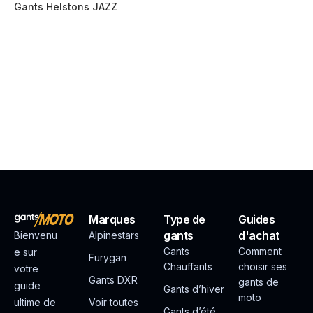
Gants Helstons JAZZ
Marques
Type de
Guides
gants
d'achat
Bienvenu
Alpinestars
Gants
Comment
e sur
Furygan
Chauffants
choisir ses
votre
Gants DXR
gants de
guide
Gants d’hiver
moto
ultime de
Voir toutes
Gants d’été