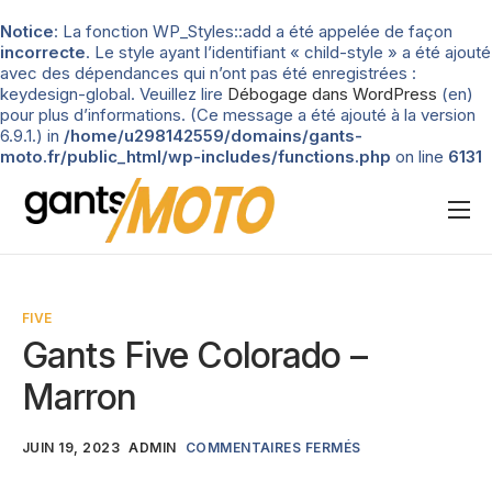
Notice
: La fonction WP_Styles::add a été appelée de façon
incorrecte
. Le style ayant l’identifiant « child-style » a été ajouté
avec des dépendances qui n’ont pas été enregistrées :
keydesign-global. Veuillez lire
Débogage dans WordPress
(en)
pour plus d’informations. (Ce message a été ajouté à la version
6.9.1.) in
/home/u298142559/domains/gants-
moto.fr/public_html/wp-includes/functions.php
on line
6131
Nos tests
Blog
FIVE
Types de gants
Gants Five Colorado –
Guide d’achat
Marron
JUIN 19, 2023
ADMIN
COMMENTAIRES FERMÉS