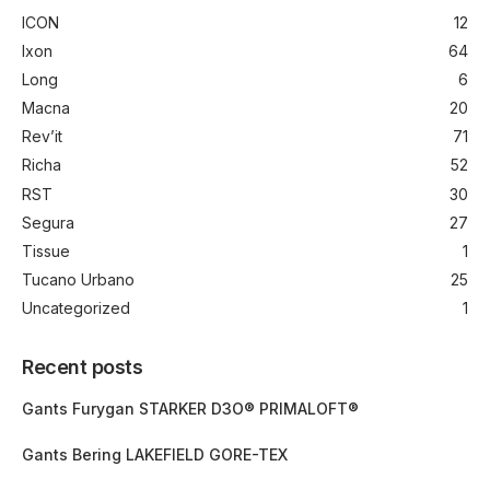
ICON
12
Ixon
64
Long
6
Macna
20
Rev’it
71
Richa
52
RST
30
Segura
27
Tissue
1
Tucano Urbano
25
Uncategorized
1
Recent posts
Gants Furygan STARKER D3O® PRIMALOFT®
Gants Bering LAKEFIELD GORE-TEX