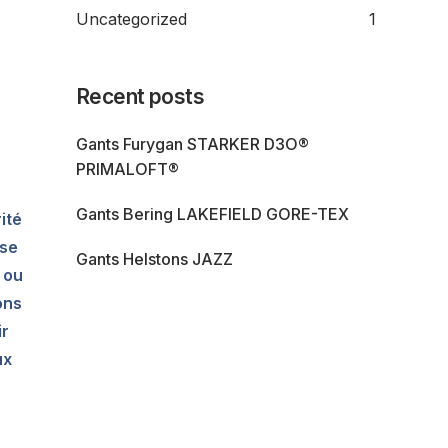
Uncategorized
1
Recent posts
Gants Furygan STARKER D3O®
PRIMALOFT®
Gants Bering LAKEFIELD GORE-TEX
ité
 se
Gants Helstons JAZZ
 ou
ons
ir
ux