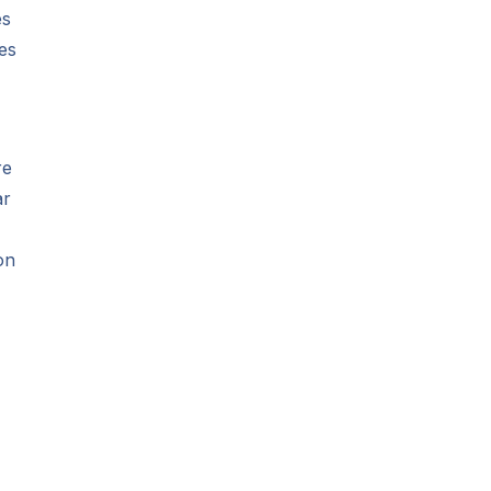
es
es
re
ar
,
on