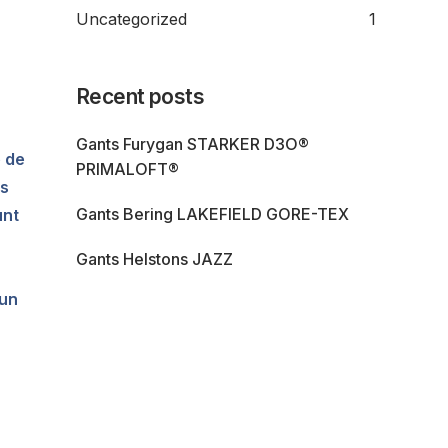
Uncategorized
1
Recent posts
Gants Furygan STARKER D3O®
e de
PRIMALOFT®
rs
Gants Bering LAKEFIELD GORE-TEX
unt
Gants Helstons JAZZ
 un