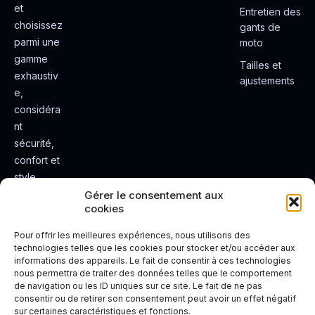
et
Entretien des
choisissez
gants de
parmi une
moto
gamme
Tailles et
exhaustiv
ajustements
e,
considéra
nt
sécurité,
confort et
style.
Rendez
Gérer le consentement aux
cookies
votre
expérienc
Pour offrir les meilleures expériences, nous utilisons des
e de
technologies telles que les cookies pour stocker et/ou accéder aux
informations des appareils. Le fait de consentir à ces technologies
conduite
nous permettra de traiter des données telles que le comportement
plus sûre
de navigation ou les ID uniques sur ce site. Le fait de ne pas
et plus
consentir ou de retirer son consentement peut avoir un effet négatif
sur certaines caractéristiques et fonctions.
agréable.