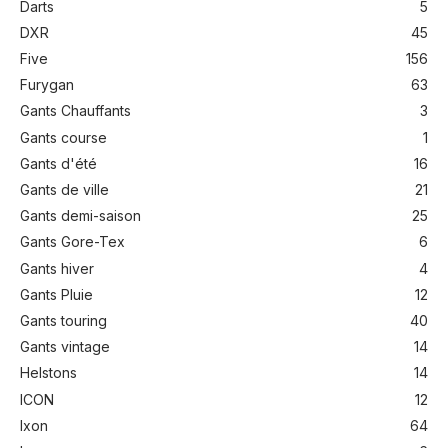
Darts
5
DXR
45
Five
156
Furygan
63
Gants Chauffants
3
Gants course
1
Gants d'été
16
Gants de ville
21
Gants demi-saison
25
Gants Gore-Tex
6
Gants hiver
4
Gants Pluie
12
Gants touring
40
Gants vintage
14
Helstons
14
ICON
12
Ixon
64