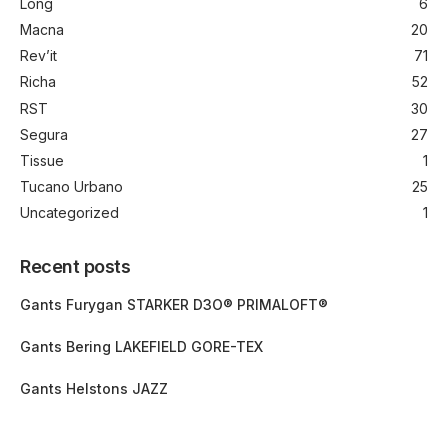
Long
6
Macna
20
Rev’it
71
Richa
52
RST
30
Segura
27
Tissue
1
Tucano Urbano
25
Uncategorized
1
Recent posts
Gants Furygan STARKER D3O® PRIMALOFT®
Gants Bering LAKEFIELD GORE-TEX
Gants Helstons JAZZ