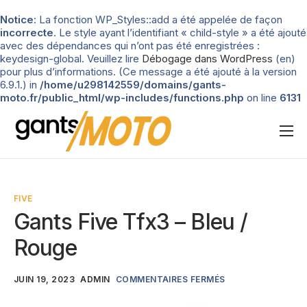
Notice
: La fonction WP_Styles::add a été appelée de façon
incorrecte
. Le style ayant l’identifiant « child-style » a été ajouté
avec des dépendances qui n’ont pas été enregistrées :
keydesign-global. Veuillez lire
Débogage dans WordPress
(en)
pour plus d’informations. (Ce message a été ajouté à la version
6.9.1.) in
/home/u298142559/domains/gants-
moto.fr/public_html/wp-includes/functions.php
on line
6131
Nos tests
Blog
FIVE
Types de gants
Gants Five Tfx3 – Bleu /
Guide d’achat
Rouge
JUIN 19, 2023
ADMIN
COMMENTAIRES FERMÉS