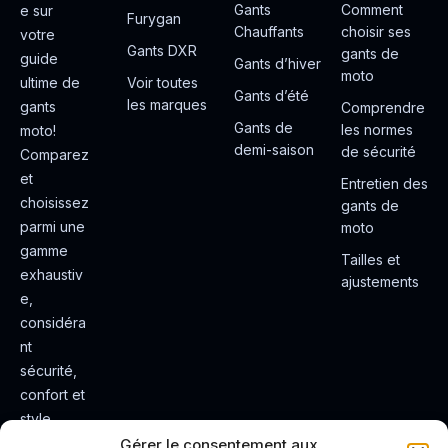
Gants
Comment
e sur
Furygan
Chauffants
choisir ses
votre
Gants DXR
gants de
guide
Gants d’hiver
moto
ultime de
Voir toutes
Gants d’été
les marques
gants
Comprendre
Gants de
les normes
moto!
demi-saison
de sécurité
Comparez
et
Entretien des
choisissez
gants de
parmi une
moto
gamme
Tailles et
exhaustiv
ajustements
e,
considéra
nt
sécurité,
confort et
style.
Rendez
Gérer le consentement aux