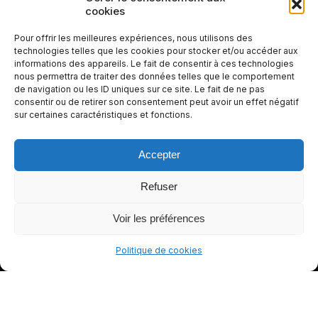
cookies
votre
expérienc
Pour offrir les meilleures expériences, nous utilisons des
e de
technologies telles que les cookies pour stocker et/ou accéder aux
informations des appareils. Le fait de consentir à ces technologies
conduite
nous permettra de traiter des données telles que le comportement
plus sûre
de navigation ou les ID uniques sur ce site. Le fait de ne pas
et plus
consentir ou de retirer son consentement peut avoir un effet négatif
sur certaines caractéristiques et fonctions.
agréable.
Accepter
Refuser
Voir les préférences
Politique de cookies
© gants-moto.fr