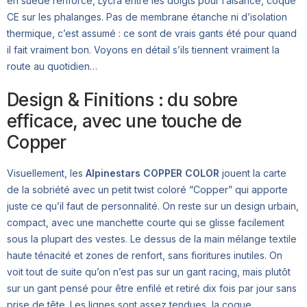
en suédé renforcé, Lycra entre les doigts pour l’aisance, coque
CE sur les phalanges. Pas de membrane étanche ni d’isolation
thermique, c’est assumé : ce sont de vrais gants été pour quand
il fait vraiment bon. Voyons en détail s’ils tiennent vraiment la
route au quotidien…
Design & Finitions : du sobre
efficace, avec une touche de
Copper
Visuellement, les
Alpinestars COPPER COLOR
jouent la carte
de la sobriété avec un petit twist coloré “Copper” qui apporte
juste ce qu’il faut de personnalité. On reste sur un design urbain,
compact, avec une manchette courte qui se glisse facilement
sous la plupart des vestes. Le dessus de la main mélange textile
haute ténacité et zones de renfort, sans fioritures inutiles. On
voit tout de suite qu’on n’est pas sur un gant racing, mais plutôt
sur un gant pensé pour être enfilé et retiré dix fois par jour sans
prise de tête. Les lignes sont assez tendues, la coque