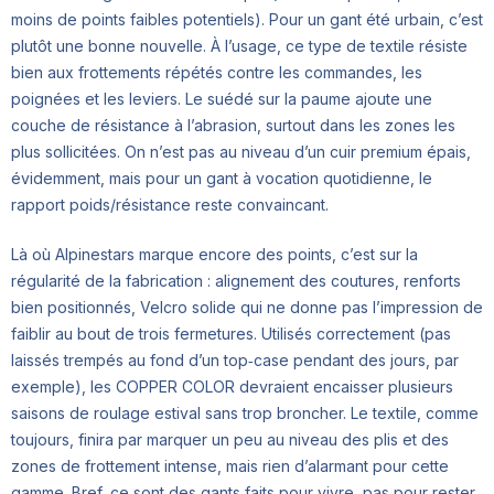
moins de points faibles potentiels). Pour un gant été urbain, c’est
plutôt une bonne nouvelle. À l’usage, ce type de textile résiste
bien aux frottements répétés contre les commandes, les
poignées et les leviers. Le suédé sur la paume ajoute une
couche de résistance à l’abrasion, surtout dans les zones les
plus sollicitées. On n’est pas au niveau d’un cuir premium épais,
évidemment, mais pour un gant à vocation quotidienne, le
rapport poids/résistance reste convaincant.
Là où Alpinestars marque encore des points, c’est sur la
régularité de la fabrication : alignement des coutures, renforts
bien positionnés, Velcro solide qui ne donne pas l’impression de
faiblir au bout de trois fermetures. Utilisés correctement (pas
laissés trempés au fond d’un top‑case pendant des jours, par
exemple), les COPPER COLOR devraient encaisser plusieurs
saisons de roulage estival sans trop broncher. Le textile, comme
toujours, finira par marquer un peu au niveau des plis et des
zones de frottement intense, mais rien d’alarmant pour cette
gamme. Bref, ce sont des gants faits pour vivre, pas pour rester