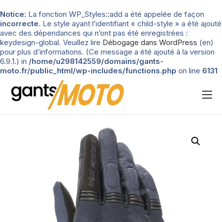
Notice
: La fonction WP_Styles::add a été appelée de façon
incorrecte
. Le style ayant l’identifiant « child-style » a été ajouté
avec des dépendances qui n’ont pas été enregistrées :
keydesign-global. Veuillez lire
Débogage dans WordPress
(en)
pour plus d’informations. (Ce message a été ajouté à la version
6.9.1.) in
/home/u298142559/domains/gants-
moto.fr/public_html/wp-includes/functions.php
on line
6131
Nos tests
Blog
Types de gants
Guide d’achat