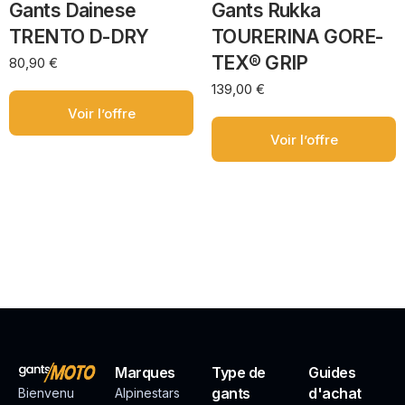
Gants Dainese
Gants Rukka
TRENTO D-DRY
TOURERINA GORE-
TEX® GRIP
80,90
€
139,00
€
Voir l’offre
Voir l’offre
Marques
Type de
Guides
gants
d'achat
Bienvenu
Alpinestars