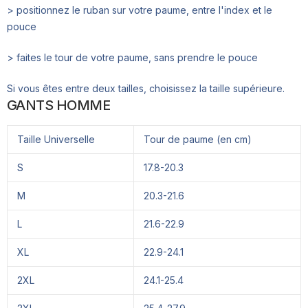
> positionnez le ruban sur votre paume, entre l'index et le
pouce
> faites le tour de votre paume, sans prendre le pouce
Si vous êtes entre deux tailles, choisissez la taille supérieure.
GANTS HOMME
Taille Universelle
Tour de paume (en cm)
S
17.8-20.3
M
20.3-21.6
L
21.6-22.9
XL
22.9-24.1
2XL
24.1-25.4