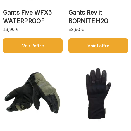
Gants Five WFX5
Gants Rev it
WATERPROOF
BORNITE H2O
49,90
€
53,90
€
Voir l’offre
Voir l’offre