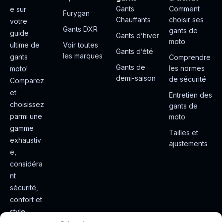
Gants
Comment
e sur
Furygan
Chauffants
choisir ses
votre
Gants DXR
gants de
guide
Gants d’hiver
moto
ultime de
Voir toutes
Gants d’été
les marques
gants
Comprendre
Gants de
les normes
moto!
demi-saison
de sécurité
Comparez
et
Entretien des
choisissez
gants de
parmi une
moto
gamme
Tailles et
exhaustiv
ajustements
e,
considéra
nt
sécurité,
confort et
style.