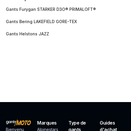
Gants Furygan STARKER D3O® PRIMALOFT®
Gants Bering LAKEFIELD GORE-TEX
Gants Helstons JAZZ
Marques
Type de
Guides
gants
d'achat
Bienvenu
Alpinestars