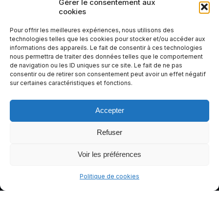
Rendez
Gérer le consentement aux
cookies
votre
expérienc
Pour offrir les meilleures expériences, nous utilisons des
e de
technologies telles que les cookies pour stocker et/ou accéder aux
informations des appareils. Le fait de consentir à ces technologies
conduite
nous permettra de traiter des données telles que le comportement
plus sûre
de navigation ou les ID uniques sur ce site. Le fait de ne pas
et plus
consentir ou de retirer son consentement peut avoir un effet négatif
sur certaines caractéristiques et fonctions.
agréable.
Accepter
Refuser
Voir les préférences
Politique de cookies
© gants-moto.fr