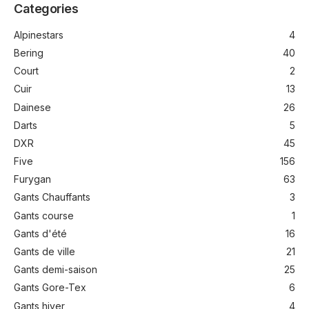
Categories
Alpinestars
4
Bering
40
Court
2
Cuir
13
Dainese
26
Darts
5
DXR
45
Five
156
Furygan
63
Gants Chauffants
3
Gants course
1
Gants d'été
16
Gants de ville
21
Gants demi-saison
25
Gants Gore-Tex
6
Gants hiver
4