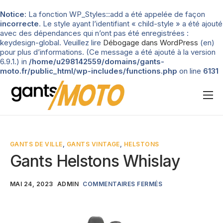
Notice
: La fonction WP_Styles::add a été appelée de façon
incorrecte
. Le style ayant l’identifiant « child-style » a été ajouté
avec des dépendances qui n’ont pas été enregistrées :
keydesign-global. Veuillez lire
Débogage dans WordPress
(en)
pour plus d’informations. (Ce message a été ajouté à la version
6.9.1.) in
/home/u298142559/domains/gants-
moto.fr/public_html/wp-includes/functions.php
on line
6131
Nos tests
Blog
GANTS DE VILLE
,
GANTS VINTAGE
,
HELSTONS
Types de gants
Gants Helstons Whislay
Guide d’achat
MAI 24, 2023
ADMIN
COMMENTAIRES FERMÉS