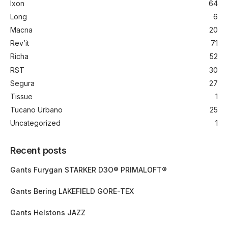
Ixon
64
Long
6
Macna
20
Rev’it
71
Richa
52
RST
30
Segura
27
Tissue
1
Tucano Urbano
25
Uncategorized
1
Recent posts
Gants Furygan STARKER D3O® PRIMALOFT®
Gants Bering LAKEFIELD GORE-TEX
Gants Helstons JAZZ