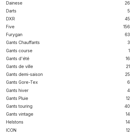
Dainese
26
Darts
5
DXR
45
Five
156
Furygan
63
Gants Chauffants
3
Gants course
1
Gants d'été
16
Gants de ville
21
Gants demi-saison
25
Gants Gore-Tex
6
Gants hiver
4
Gants Pluie
12
Gants touring
40
Gants vintage
14
Helstons
14
ICON
12