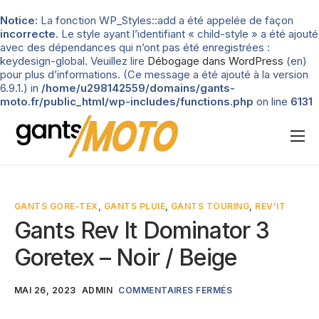
Notice
: La fonction WP_Styles::add a été appelée de façon
incorrecte
. Le style ayant l’identifiant « child-style » a été ajouté
avec des dépendances qui n’ont pas été enregistrées :
keydesign-global. Veuillez lire
Débogage dans WordPress
(en)
pour plus d’informations. (Ce message a été ajouté à la version
6.9.1.) in
/home/u298142559/domains/gants-
moto.fr/public_html/wp-includes/functions.php
on line
6131
Nos tests
Blog
GANTS GORE-TEX
,
GANTS PLUIE
,
GANTS TOURING
,
REV’IT
Types de gants
Gants Rev It Dominator 3
Guide d’achat
Goretex – Noir / Beige
MAI 26, 2023
ADMIN
COMMENTAIRES FERMÉS