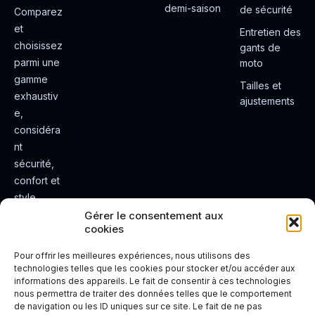
demi-saison
de sécurité
Comparez
et
Entretien des
choisissez
gants de
parmi une
moto
gamme
Tailles et
exhaustiv
ajustements
e,
considéra
nt
sécurité,
confort et
style.
Rendez
Gérer le consentement aux
cookies
votre
expérienc
Pour offrir les meilleures expériences, nous utilisons des
e de
technologies telles que les cookies pour stocker et/ou accéder aux
informations des appareils. Le fait de consentir à ces technologies
conduite
nous permettra de traiter des données telles que le comportement
plus sûre
de navigation ou les ID uniques sur ce site. Le fait de ne pas