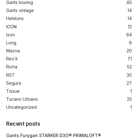
Gants touring
40
Gants vintage
14
Helstons
14
ICON
12
Ixon
64
Long
6
Macna
20
Rev’it
71
Richa
52
RST
30
Segura
27
Tissue
1
Tucano Urbano
25
Uncategorized
1
Recent posts
Gants Furygan STARKER D3O® PRIMALOFT®