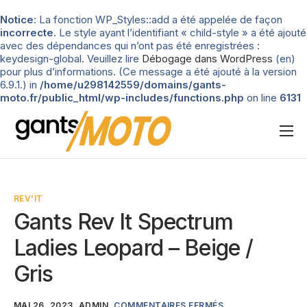
Notice
: La fonction WP_Styles::add a été appelée de façon
incorrecte
. Le style ayant l’identifiant « child-style » a été ajouté
avec des dépendances qui n’ont pas été enregistrées :
keydesign-global. Veuillez lire
Débogage dans WordPress
(en)
pour plus d’informations. (Ce message a été ajouté à la version
6.9.1.) in
/home/u298142559/domains/gants-
moto.fr/public_html/wp-includes/functions.php
on line
6131
Nos tests
Blog
REV’IT
Types de gants
Gants Rev It Spectrum
Guide d’achat
Ladies Leopard – Beige /
Gris
MAI 26, 2023
ADMIN
COMMENTAIRES FERMÉS