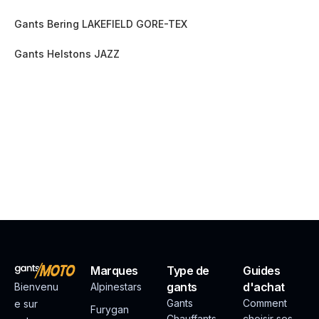
Gants Bering LAKEFIELD GORE-TEX
Gants Helstons JAZZ
Marques
Type de
Guides
gants
d'achat
Bienvenu
Alpinestars
Gants
Comment
e sur
Furygan
Chauffants
choisir ses