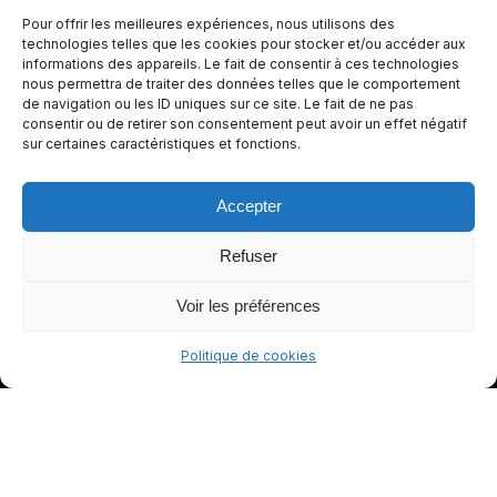
expérienc
Pour offrir les meilleures expériences, nous utilisons des
e de
technologies telles que les cookies pour stocker et/ou accéder aux
informations des appareils. Le fait de consentir à ces technologies
conduite
nous permettra de traiter des données telles que le comportement
plus sûre
de navigation ou les ID uniques sur ce site. Le fait de ne pas
et plus
consentir ou de retirer son consentement peut avoir un effet négatif
sur certaines caractéristiques et fonctions.
agréable.
Accepter
Refuser
Voir les préférences
Politique de cookies
© gants-moto.fr
Mentions légales
Politique de cookies (UE)