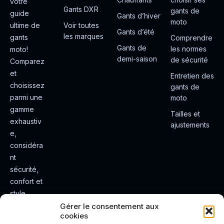
votre
Gants DXR
gants de
guide
Gants d’hiver
moto
ultime de
Voir toutes
Gants d’été
les marques
gants
Comprendre
Gants de
les normes
moto!
demi-saison
de sécurité
Comparez
et
Entretien des
choisissez
gants de
parmi une
moto
gamme
Tailles et
exhaustiv
ajustements
e,
considéra
nt
sécurité,
confort et
style.
Rendez
Gérer le consentement aux
cookies
votre