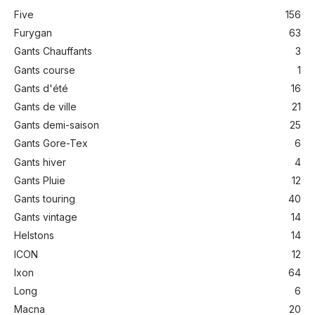
Five
156
Furygan
63
Gants Chauffants
3
Gants course
1
Gants d'été
16
Gants de ville
21
Gants demi-saison
25
Gants Gore-Tex
6
Gants hiver
4
Gants Pluie
12
Gants touring
40
Gants vintage
14
Helstons
14
ICON
12
Ixon
64
Long
6
Macna
20