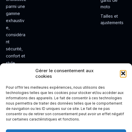
gants de
parmi une
moto
gamme
Tailles et
exhaustiv
ajustements
e,
considéra
nt
sécurité,
confort et
style.
Rendez
Gérer le consentement aux
cookies
votre
expérienc
Pour offrir les meilleures expériences, nous utilisons des
e de
technologies telles que les cookies pour stocker et/ou accéder aux
informations des appareils. Le fait de consentir à ces technologies
conduite
nous permettra de traiter des données telles que le comportement
plus sûre
de navigation ou les ID uniques sur ce site. Le fait de ne pas
et plus
consentir ou de retirer son consentement peut avoir un effet négatif
sur certaines caractéristiques et fonctions.
agréable.