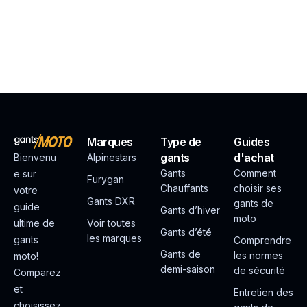
Marques
Type de
Guides
gants
d'achat
Bienvenu
Alpinestars
Gants
Comment
e sur
Furygan
Chauffants
choisir ses
votre
Gants DXR
gants de
guide
Gants d’hiver
moto
ultime de
Voir toutes
Gants d’été
les marques
gants
Comprendre
Gants de
les normes
moto!
demi-saison
de sécurité
Comparez
et
Entretien des
choisissez