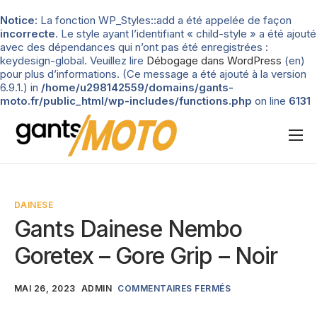
Notice
: La fonction WP_Styles::add a été appelée de façon
incorrecte
. Le style ayant l’identifiant « child-style » a été ajouté
avec des dépendances qui n’ont pas été enregistrées :
keydesign-global. Veuillez lire
Débogage dans WordPress
(en)
pour plus d’informations. (Ce message a été ajouté à la version
6.9.1.) in
/home/u298142559/domains/gants-
moto.fr/public_html/wp-includes/functions.php
on line
6131
Nos tests
Blog
DAINESE
Types de gants
Gants Dainese Nembo
Guide d’achat
Goretex – Gore Grip – Noir
MAI 26, 2023
ADMIN
COMMENTAIRES FERMÉS