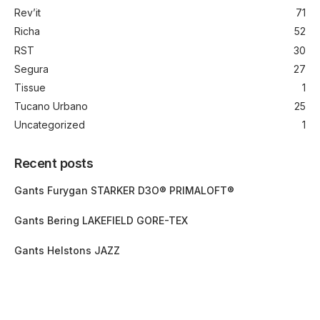
Rev’it
71
Richa
52
RST
30
Segura
27
Tissue
1
Tucano Urbano
25
Uncategorized
1
Recent posts
Gants Furygan STARKER D3O® PRIMALOFT®
Gants Bering LAKEFIELD GORE-TEX
Gants Helstons JAZZ