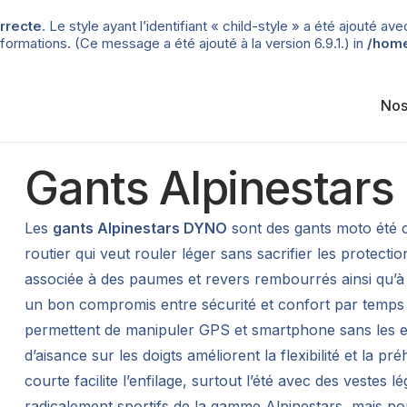
rrecte
. Le style ayant l’identifiant « child-style » a été ajouté
formations. (Ce message a été ajouté à la version 6.9.1.) in
/home
Nos
Gants Alpinestar
Les
gants Alpinestars DYNO
sont des gants moto été c
routier qui veut rouler léger sans sacrifier les protecti
associée à des paumes et revers rembourrés ainsi qu’à 
un bon compromis entre sécurité et confort par temps c
permettent de manipuler GPS et smartphone sans les enl
d’aisance sur les doigts améliorent la flexibilité et la
courte facilite l’enfilage, surtout l’été avec des vestes 
radicalement sportifs de la gamme Alpinestars, mais pou