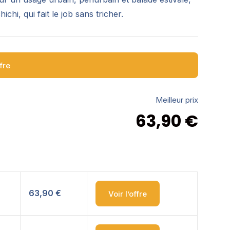
ichi, qui fait le job sans tricher.
ffre
Meilleur prix
63,90
€
63,90 €
Voir l’offre