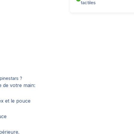
tactiles
pinestars ?
e de votre main:
ex et le pouce
uce
upérieure.