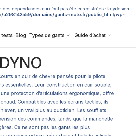
 avec des dépendances qui n’ont pas été enregistrées : keydesign-
/u298142559/domains/gants-moto.fr/public_html/wp-
 tests
Blog
Types de gants
Guide d’achat
s DYNO
ourts en cuir de chèvre pensés pour le pilote
ons essentielles. Leur construction en cuir souple,
une protection d’articulations ergonomique, offre
haud. Compatibles avec les écrans tactiles, ils
ever, un vrai plus au quotidien. Les soufflets
 préhension des commandes, tandis que la manchette
légères. Ce ne sont pas les gants les plus
r un usage urbain, périurbain et balade estivale,