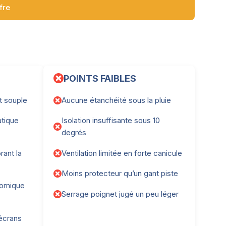
ffre
POINTS FAIBLES
t souple
Aucune étanchéité sous la pluie
atique
Isolation insuffisante sous 10
degrés
rant la
Ventilation limitée en forte canicule
Moins protecteur qu’un gant piste
nomique
Serrage poignet jugé un peu léger
 écrans