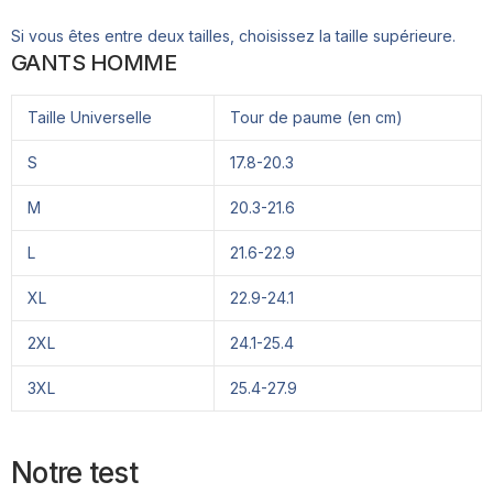
Si vous êtes entre deux tailles, choisissez la taille supérieure.
GANTS HOMME
Taille Universelle
Tour de paume (en cm)
S
17.8-20.3
M
20.3-21.6
L
21.6-22.9
XL
22.9-24.1
2XL
24.1-25.4
3XL
25.4-27.9
Notre test