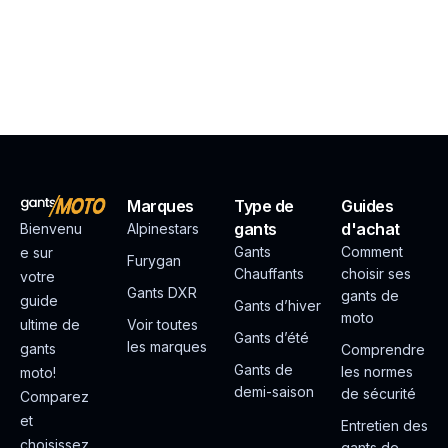
Marques
Type de
Guides
gants
d'achat
Bienvenu
Alpinestars
Gants
Comment
e sur
Furygan
Chauffants
choisir ses
votre
Gants DXR
gants de
guide
Gants d’hiver
moto
ultime de
Voir toutes
Gants d’été
les marques
gants
Comprendre
Gants de
les normes
moto!
demi-saison
de sécurité
Comparez
et
Entretien des
choisissez
gants de