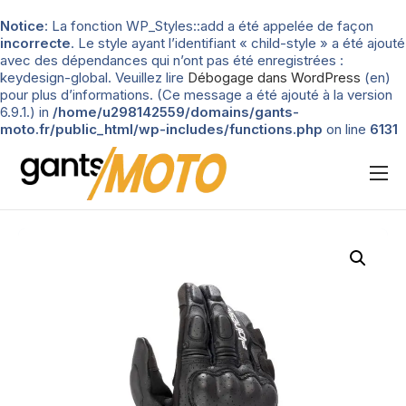
Notice
: La fonction WP_Styles::add a été appelée de façon
incorrecte
. Le style ayant l’identifiant « child-style » a été ajouté
avec des dépendances qui n’ont pas été enregistrées :
keydesign-global. Veuillez lire
Débogage dans WordPress
(en)
pour plus d’informations. (Ce message a été ajouté à la version
6.9.1.) in
/home/u298142559/domains/gants-
moto.fr/public_html/wp-includes/functions.php
on line
6131
Nos tests
Blog
Types de gants
Guide d’achat