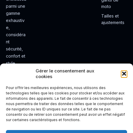
parmi une
moto
gamme
Tailles et
exhaustiv
ajustements
e,
considéra
nt
sécurité,
confort et
style.
Rendez
Gérer le consentement aux
cookies
votre
expérienc
Pour offrir les meilleures expériences, nous utilisons des
e de
technologies telles que les cookies pour stocker et/ou accéder aux
informations des appareils. Le fait de consentir à ces technologies
conduite
nous permettra de traiter des données telles que le comportement
plus sûre
de navigation ou les ID uniques sur ce site. Le fait de ne pas
et plus
consentir ou de retirer son consentement peut avoir un effet négatif
sur certaines caractéristiques et fonctions.
agréable.