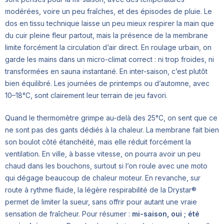
modérées, voire un peu fraîches, et des épisodes de pluie. Le
dos en tissu technique laisse un peu mieux respirer la main que
du cuir pleine fleur partout, mais la présence de la membrane
limite forcément la circulation d’air direct. En roulage urbain, on
garde les mains dans un micro-climat correct : ni trop froides, ni
transformées en sauna instantané. En inter-saison, c’est plutôt
bien équilibré. Les journées de printemps ou d’automne, avec
10–18°C, sont clairement leur terrain de jeu favori.
Quand le thermomètre grimpe au-delà des 25°C, on sent que ce
ne sont pas des gants dédiés à la chaleur. La membrane fait bien
son boulot côté étanchéité, mais elle réduit forcément la
ventilation. En ville, à basse vitesse, on pourra avoir un peu
chaud dans les bouchons, surtout si l’on roule avec une moto
qui dégage beaucoup de chaleur moteur. En revanche, sur
route à rythme fluide, la légère respirabilité de la Drystar®
permet de limiter la sueur, sans offrir pour autant une vraie
sensation de fraîcheur. Pour résumer :
mi-saison, oui ; été