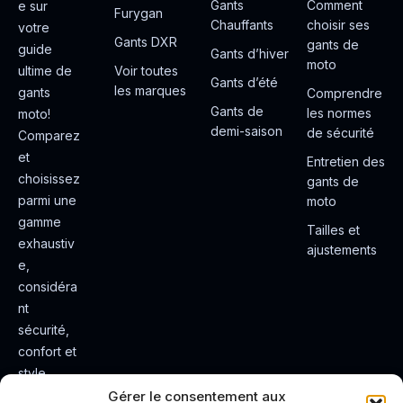
Gants
Comment
e sur
Furygan
Chauffants
choisir ses
votre
Gants DXR
gants de
guide
Gants d’hiver
moto
ultime de
Voir toutes
Gants d’été
les marques
gants
Comprendre
Gants de
les normes
moto!
demi-saison
de sécurité
Comparez
et
Entretien des
choisissez
gants de
parmi une
moto
gamme
Tailles et
exhaustiv
ajustements
e,
considéra
nt
sécurité,
confort et
style.
Rendez
Gérer le consentement aux