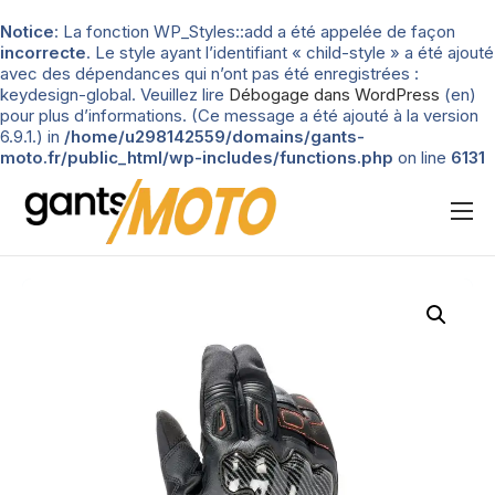
Notice
: La fonction WP_Styles::add a été appelée de façon
incorrecte
. Le style ayant l’identifiant « child-style » a été ajouté
avec des dépendances qui n’ont pas été enregistrées :
keydesign-global. Veuillez lire
Débogage dans WordPress
(en)
pour plus d’informations. (Ce message a été ajouté à la version
6.9.1.) in
/home/u298142559/domains/gants-
moto.fr/public_html/wp-includes/functions.php
on line
6131
Nos tests
Blog
Types de gants
Guide d’achat