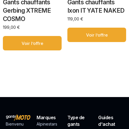
Gants chauffants
Gants chauffants
Gerbing XTREME
Ixon IT YATE NAKED
COSMO
119,00
€
199,00
€
Voir l’offre
Voir l’offre
Marques
Type de
Guides
gants
d'achat
Bienvenu
Alpinestars