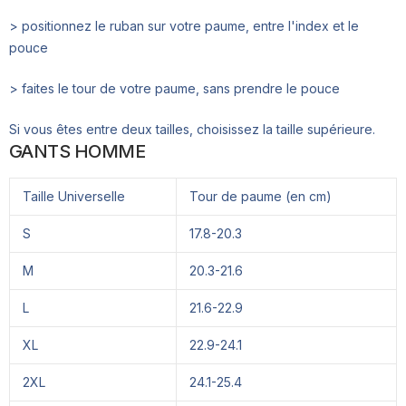
> positionnez le ruban sur votre paume, entre l'index et le
pouce
> faites le tour de votre paume, sans prendre le pouce
Si vous êtes entre deux tailles, choisissez la taille supérieure.
GANTS HOMME
Taille Universelle
Tour de paume (en cm)
S
17.8-20.3
M
20.3-21.6
L
21.6-22.9
XL
22.9-24.1
2XL
24.1-25.4