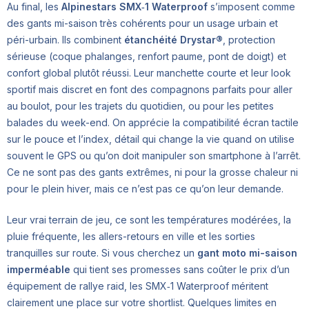
Au final, les
Alpinestars SMX‑1 Waterproof
s’imposent comme
des gants mi-saison très cohérents pour un usage urbain et
péri-urbain. Ils combinent
étanchéité Drystar®
, protection
sérieuse (coque phalanges, renfort paume, pont de doigt) et
confort global plutôt réussi. Leur manchette courte et leur look
sportif mais discret en font des compagnons parfaits pour aller
au boulot, pour les trajets du quotidien, ou pour les petites
balades du week-end. On apprécie la compatibilité écran tactile
sur le pouce et l’index, détail qui change la vie quand on utilise
souvent le GPS ou qu’on doit manipuler son smartphone à l’arrêt.
Ce ne sont pas des gants extrêmes, ni pour la grosse chaleur ni
pour le plein hiver, mais ce n’est pas ce qu’on leur demande.
Leur vrai terrain de jeu, ce sont les températures modérées, la
pluie fréquente, les allers-retours en ville et les sorties
tranquilles sur route. Si vous cherchez un
gant moto mi-saison
imperméable
qui tient ses promesses sans coûter le prix d’un
équipement de rallye raid, les SMX‑1 Waterproof méritent
clairement une place sur votre shortlist. Quelques limites en