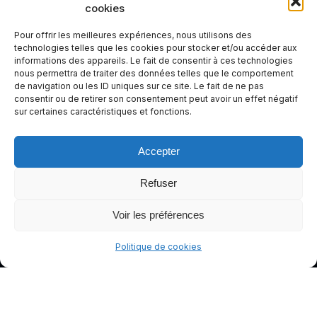
cookies
votre
expérienc
Pour offrir les meilleures expériences, nous utilisons des
e de
technologies telles que les cookies pour stocker et/ou accéder aux
informations des appareils. Le fait de consentir à ces technologies
conduite
nous permettra de traiter des données telles que le comportement
plus sûre
de navigation ou les ID uniques sur ce site. Le fait de ne pas
et plus
consentir ou de retirer son consentement peut avoir un effet négatif
sur certaines caractéristiques et fonctions.
agréable.
Accepter
Refuser
Voir les préférences
Politique de cookies
© gants-moto.fr