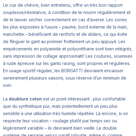
Le cuir de chèvre, bien entretenu, offre un très bon rapport
souplesse/résistance, à condition de le nourrir régulièrement et
de le laisser sécher correctement en cas d’averse. Les zones
les plus exposées à l’usure – paume, bord externe de la main,
manchette – bénéficient de renforts et de sliders, ce qui évite
de flinguer le gant au premier frottement un peu appuyé. Les
empiècements en polyamide et polyuréthane sont bien intégrés,
sans impression de collage approximatif. Les coutures, soumises
à rude épreuve sur les gants racing, sont propres et régulières.
En usage sportif régulier, les BORGATTI devraient encaisser
sereinement plusieurs saisons, sous réserve d’un minimum de
soin.
La
doublure coton
est un point intéressant : plus confortable
que du synthétique pur, mais potentiellement un peu plus
sensible à une utilisation très humide répétée. Là encore, si on
respecte leur vocation – roulage plutôt par temps sec ou
légèrement variable – ils devraient bien vieillir. Le double
système de serrage velcro paraît robuste, même si, comme