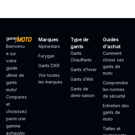
Marques
Type de
Guides
gants
d'achat
Bienvenu
Alpinestars
Gants
Comment
e sur
Furygan
Chauffants
choisir ses
votre
Gants DXR
gants de
guide
Gants d’hiver
moto
ultime de
Voir toutes
Gants d’été
les marques
gants
Comprendre
Gants de
les normes
moto!
demi-saison
de sécurité
Comparez
et
Entretien des
choisissez
gants de
parmi une
moto
gamme
Tailles et
exhaustiv