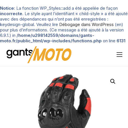
Notice
: La fonction WP_Styles::add a été appelée de façon
incorrecte
. Le style ayant l’identifiant « child-style » a été ajouté
avec des dépendances qui n’ont pas été enregistrées :
keydesign-global. Veuillez lire
Débogage dans WordPress
(en)
pour plus d’informations. (Ce message a été ajouté à la version
6.9.1.) in
/home/u298142559/domains/gants-
moto.fr/public_html/wp-includes/functions.php
on line
6131
Nos tests
Blog
Types de gants
Guide d’achat