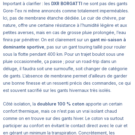
Important à clarifier : les
DXR BORGATTI
ne sont pas des gants
Gore-Tex ni même annoncés comme totalement imperméables.
Ici, pas de membrane étanche dédiée. Le cuir de chèvre, par
nature, offre une certaine résistance à l’humidité légère et aux
petites averses, mais en cas de grosse pluie prolongée, l’eau
finira par pénétrer. On est clairement sur un
gant mi-saison à
dominante sportive
, pas sur un gant touring taillé pour rouler
sous la flotte pendant 400 km. Pour un trajet boulot sous une
pluie occasionnelle, ça passe ; pour un road-trip dans un
déluge, il faudra soit une surmoufle, soit changer de catégorie
de gants. L’absence de membrane permet d’ailleurs de garder
une bonne finesse et un ressenti précis des commandes, ce qui
est souvent sacrifié sur les gants hivernaux très isolés.
Côté isolation, la
doublure 100 % coton
apporte un certain
confort thermique, mais ce n’est pas un vrai isolant chaud
comme on en trouve sur des gants hiver. Le coton va surtout
participer au confort en évitant le contact direct avec le cuir et
en gérant un minimum la transpiration. Concrètement, les