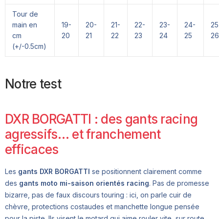
Tour de
main en
19-
20-
21-
22-
23-
24-
25
cm
20
21
22
23
24
25
26
(+/-0.5cm)
Notre test
DXR BORGATTI : des gants racing
agressifs… et franchement
efficaces
Les
gants DXR BORGATTI
se positionnent clairement comme
des
gants moto mi-saison orientés racing
. Pas de promesse
bizarre, pas de faux discours touring : ici, on parle cuir de
chèvre, protections costaudes et manchette longue pensée
pour la piste. Ils visent le motard qui aime rouler vite, sur route