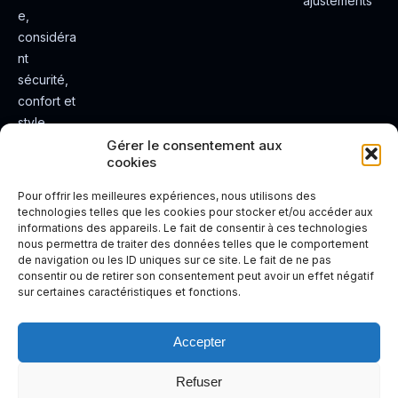
ajustements
e,
considéra
nt
sécurité,
confort et
style.
Rendez
Gérer le consentement aux
cookies
votre
expérienc
Pour offrir les meilleures expériences, nous utilisons des
e de
technologies telles que les cookies pour stocker et/ou accéder aux
informations des appareils. Le fait de consentir à ces technologies
conduite
nous permettra de traiter des données telles que le comportement
plus sûre
de navigation ou les ID uniques sur ce site. Le fait de ne pas
et plus
consentir ou de retirer son consentement peut avoir un effet négatif
sur certaines caractéristiques et fonctions.
agréable.
Accepter
Refuser