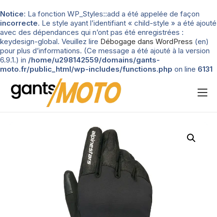
Notice
: La fonction WP_Styles::add a été appelée de façon
incorrecte
. Le style ayant l’identifiant « child-style » a été ajouté
avec des dépendances qui n’ont pas été enregistrées :
keydesign-global. Veuillez lire
Débogage dans WordPress
(en)
pour plus d’informations. (Ce message a été ajouté à la version
6.9.1.) in
/home/u298142559/domains/gants-
moto.fr/public_html/wp-includes/functions.php
on line
6131
Nos tests
Blog
Types de gants
Guide d’achat