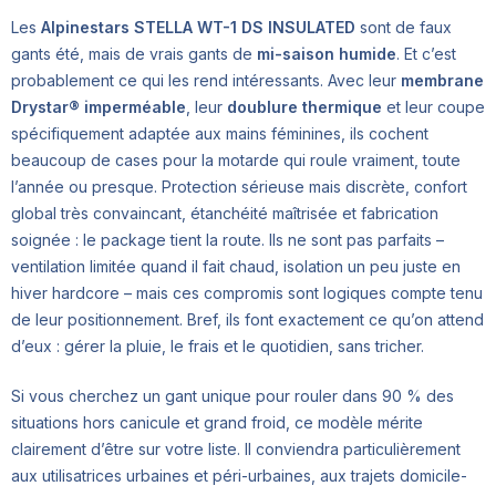
Les
Alpinestars STELLA WT-1 DS INSULATED
sont de faux
gants été, mais de vrais gants de
mi-saison humide
. Et c’est
probablement ce qui les rend intéressants. Avec leur
membrane
Drystar® imperméable
, leur
doublure thermique
et leur coupe
spécifiquement adaptée aux mains féminines, ils cochent
beaucoup de cases pour la motarde qui roule vraiment, toute
l’année ou presque. Protection sérieuse mais discrète, confort
global très convaincant, étanchéité maîtrisée et fabrication
soignée : le package tient la route. Ils ne sont pas parfaits –
ventilation limitée quand il fait chaud, isolation un peu juste en
hiver hardcore – mais ces compromis sont logiques compte tenu
de leur positionnement. Bref, ils font exactement ce qu’on attend
d’eux : gérer la pluie, le frais et le quotidien, sans tricher.
Si vous cherchez un gant unique pour rouler dans 90 % des
situations hors canicule et grand froid, ce modèle mérite
clairement d’être sur votre liste. Il conviendra particulièrement
aux utilisatrices urbaines et péri-urbaines, aux trajets domicile-