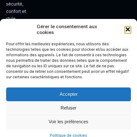
sécurité,
confort et
style.
Rendez
Gérer le consentement aux
cookies
votre
expérienc
Pour offrir les meilleures expériences, nous utilisons des
e de
technologies telles que les cookies pour stocker et/ou accéder aux
informations des appareils. Le fait de consentir à ces technologies
conduite
nous permettra de traiter des données telles que le comportement
plus sûre
de navigation ou les ID uniques sur ce site. Le fait de ne pas
et plus
consentir ou de retirer son consentement peut avoir un effet négatif
sur certaines caractéristiques et fonctions.
agréable.
Accepter
Refuser
Voir les préférences
Politique de cookies