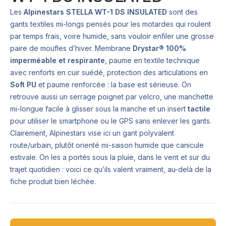
Les
Alpinestars STELLA WT-1 DS INSULATED
sont des
gants textiles mi-longs pensés pour les motardes qui roulent
par temps frais, voire humide, sans vouloir enfiler une grosse
paire de moufles d’hiver. Membrane
Drystar® 100%
imperméable et respirante
, paume en textile technique
avec renforts en cuir suédé, protection des articulations en
Soft PU
et paume renforcée : la base est sérieuse. On
retrouve aussi un serrage poignet par velcro, une manchette
mi-longue facile à glisser sous la manche et un insert
tactile
pour utiliser le smartphone ou le GPS sans enlever les gants.
Clairement, Alpinestars vise ici un gant polyvalent
route/urbain, plutôt orienté mi-saison humide que canicule
estivale. On les a portés sous la pluie, dans le vent et sur du
trajet quotidien : voici ce qu’ils valent vraiment, au-delà de la
fiche produit bien léchée.