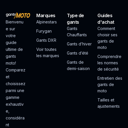
Marques
Type de
Guides
gants
d'achat
Bienvenu
Alpinestars
Gants
Comment
e sur
Furygan
Chauffants
choisir ses
votre
Gants DXR
gants de
guide
Gants d’hiver
moto
ultime de
Voir toutes
Gants d’été
les marques
gants
Comprendre
Gants de
les normes
moto!
demi-saison
de sécurité
Comparez
et
Entretien des
choisissez
gants de
parmi une
moto
gamme
Tailles et
exhaustiv
ajustements
e,
considéra
nt