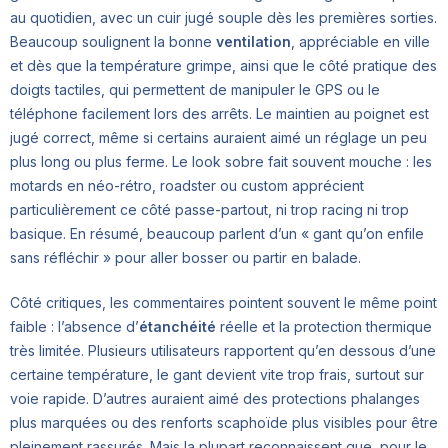
au quotidien, avec un cuir jugé souple dès les premières sorties.
Beaucoup soulignent la bonne
ventilation
, appréciable en ville
et dès que la température grimpe, ainsi que le côté pratique des
doigts tactiles, qui permettent de manipuler le GPS ou le
téléphone facilement lors des arrêts. Le maintien au poignet est
jugé correct, même si certains auraient aimé un réglage un peu
plus long ou plus ferme. Le look sobre fait souvent mouche : les
motards en néo-rétro, roadster ou custom apprécient
particulièrement ce côté passe-partout, ni trop racing ni trop
basique. En résumé, beaucoup parlent d’un « gant qu’on enfile
sans réfléchir » pour aller bosser ou partir en balade.
Côté critiques, les commentaires pointent souvent le même point
faible : l’absence d’
étanchéité
réelle et la protection thermique
très limitée. Plusieurs utilisateurs rapportent qu’en dessous d’une
certaine température, le gant devient vite trop frais, surtout sur
voie rapide. D’autres auraient aimé des protections phalanges
plus marquées ou des renforts scaphoïde plus visibles pour être
pleinement rassurés. Mais la plupart reconnaissent que, pour le