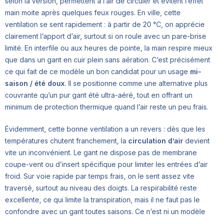
selon la version, permettent à l’air de circuler et évitent l’effet
main moite après quelques feux rouges. En ville, cette
ventilation se sent rapidement : à partir de 20 °C, on apprécie
clairement l’apport d’air, surtout si on roule avec un pare-brise
limité. En interfile ou aux heures de pointe, la main respire mieux
que dans un gant en cuir plein sans aération. C’est précisément
ce qui fait de ce modèle un bon candidat pour un usage
mi-
saison / été doux
. Il se positionne comme une alternative plus
couvrante qu’un pur gant été ultra-aéré, tout en offrant un
minimum de protection thermique quand l’air reste un peu frais.
Évidemment, cette bonne ventilation a un revers : dès que les
températures chutent franchement, la
circulation d’air
devient
vite un inconvénient. Le gant ne dispose pas de membrane
coupe-vent ou d’insert spécifique pour limiter les entrées d’air
froid. Sur voie rapide par temps frais, on le sent assez vite
traversé, surtout au niveau des doigts. La respirabilité reste
excellente, ce qui limite la transpiration, mais il ne faut pas le
confondre avec un gant toutes saisons. Ce n’est ni un modèle