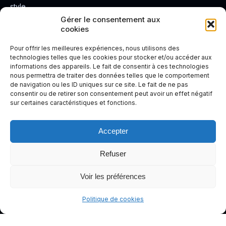
style.
Rendez
Gérer le consentement aux
cookies
votre
expérienc
Pour offrir les meilleures expériences, nous utilisons des
e de
technologies telles que les cookies pour stocker et/ou accéder aux
informations des appareils. Le fait de consentir à ces technologies
conduite
nous permettra de traiter des données telles que le comportement
plus sûre
de navigation ou les ID uniques sur ce site. Le fait de ne pas
et plus
consentir ou de retirer son consentement peut avoir un effet négatif
sur certaines caractéristiques et fonctions.
agréable.
Accepter
Refuser
Voir les préférences
Politique de cookies