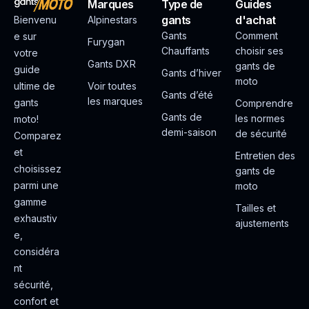
Marques
Type de
Guides
gants
d'achat
Bienvenu
Alpinestars
Gants
Comment
e sur
Furygan
Chauffants
choisir ses
votre
Gants DXR
gants de
guide
Gants d’hiver
moto
ultime de
Voir toutes
Gants d’été
les marques
gants
Comprendre
Gants de
les normes
moto!
demi-saison
de sécurité
Comparez
et
Entretien des
choisissez
gants de
parmi une
moto
gamme
Tailles et
exhaustiv
ajustements
e,
considéra
nt
sécurité,
confort et