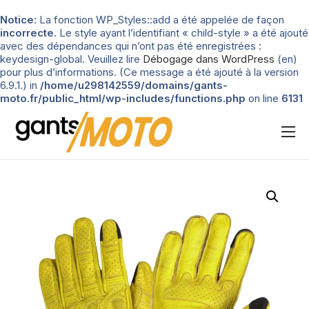
Notice
: La fonction WP_Styles::add a été appelée de façon
incorrecte
. Le style ayant l’identifiant « child-style » a été ajouté
avec des dépendances qui n’ont pas été enregistrées :
keydesign-global. Veuillez lire
Débogage dans WordPress
(en)
pour plus d’informations. (Ce message a été ajouté à la version
6.9.1.) in
/home/u298142559/domains/gants-
moto.fr/public_html/wp-includes/functions.php
on line
6131
Nos tests
Blog
Types de gants
Guide d’achat