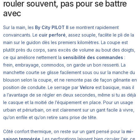
rouler souvent, pas pour se battre
avec
Sur la main, les
By City PILOT II
se montrent rapidement
convaincants. Le
cuir perforé
, assez souple, facilite le pli de la
main sur le guidon dès les premiers kilomètres. La coupe est
plutôt près du corps, sans excès de volume au bout des doigts,
ce qui améliore nettement la
sensibilité des commandes
:
frein, embrayage, commodos, on garde un bon ressenti. La
manchette courte se glisse facilement sous ou sur la manche du
blouson selon la coupe, et ne remonte pas de façon gênante en
position de conduite. Le serrage par
Velcro
est basique, mais il
a l’avantage de se régler en deux secondes, même si tu as déjà
le casque et la moitié de l’équipement en place. Pour un usage
urbain et périurbain, on est clairement sur un gant facile à vivre,
qu’on enfile et qu’on retire sans prise de tête.
Côté confort thermique, on reste sur un gant pensé pour la
mi-
saison tempérée
. Les perforations laissent bien circuler l’air, ce