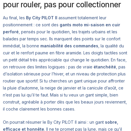
pour rouler, pas pour collectionner
Au final, les
By City PILOT II
assument totalement leur
positionnement : ce sont des
gants moto mi-saison en cuir
perforé
, pensés pour le quotidien, les trajets urbains et les
balades par temps sec. Ils marquent des points sur le confort
immédiat, la bonne
maniabilité des commandes
, la qualité du
cuir et le renfort paume en fibre aramide. Les doigts tactiles sont
un petit détail très appréciable qui change le quotidien. En face,
on retrouve des limites logiques : pas de vraie
étanchéité
, pas
d’isolation sérieuse pour l’hiver, et un niveau de protection plus
routier que sportif. Si tu cherches un gant unique pour affronter
la pluie d’automne, la neige de janvier et la canicule d’août, ce
n’est pas lui qu’il te faut. Mais si tu veux un gant simple, bien
construit, agréable à porter dès que les beaux jours reviennent,
il coche clairement les bonnes cases.
On pourrait résumer le By City PILOT II ainsi : un gant
sobre,
efficace et honnête
. Il ne te promet pas la lune, mais ce qu’il