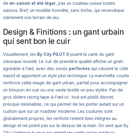
de
mi-saison et été léger
, pas un couteau suisse toutes
saisons. Bref, un modèle honnête, sans triche, qui revendique
clairement son terrain de jeu.
Design & Finitions : un gant urbain
qui sent bon le cuir
Visuellement, les
By City PILOT II
jouent la carte du gant
classique revisité. Le cuir de première qualité affiche un grain
agréable à l’œil, avec des zones
perforées
qui cassent le côté
massif et apportent un style plus technique. La manchette courte
renforce cette image de gant urbain, parfait pour accompagner
un blouson en cuir ou une veste textile un peu stylée. Pas de
gros sliders racing tape-à-l’œil ici : tout est plutôt discret,
presque minimaliste, ce qui permet de les porter autant sur un
custom que sur un roadster moderne. Les coutures sont
globalement propres, les renforts restent bien intégrés au
design et ne jurent pas sur le dessus de la main. On sent que By
City s’adresse à ceux qui aiment les gants qu’on garde la