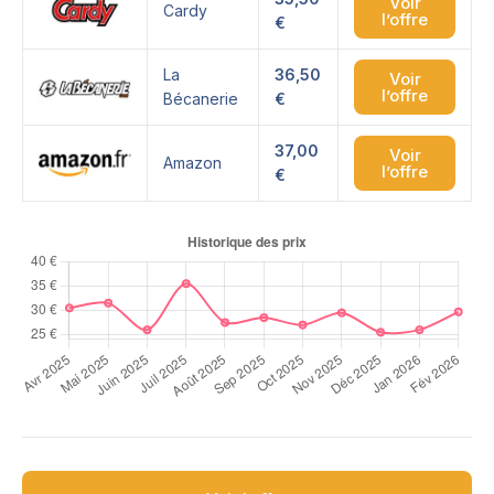
Voir
Cardy
l’offre
€
La
36,50
Voir
l’offre
Bécanerie
€
37,00
Voir
Amazon
l’offre
€