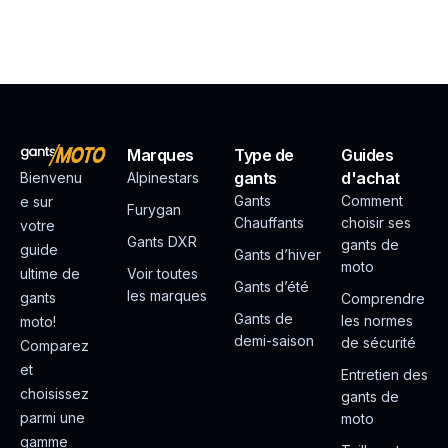
Marques
Type de
Guides
gants
d'achat
Bienvenu
Alpinestars
Gants
Comment
e sur
Furygan
Chauffants
choisir ses
votre
Gants DXR
gants de
guide
Gants d’hiver
moto
ultime de
Voir toutes
Gants d’été
les marques
gants
Comprendre
Gants de
les normes
moto!
demi-saison
de sécurité
Comparez
et
Entretien des
choisissez
gants de
parmi une
moto
gamme