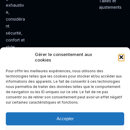
Tailles et
exhaustiv
ajustements
e,
considéra
nt
sécurité,
confort et
style.
Rendez
Gérer le consentement aux
cookies
votre
expérienc
Pour offrir les meilleures expériences, nous utilisons des
e de
technologies telles que les cookies pour stocker et/ou accéder aux
informations des appareils. Le fait de consentir à ces technologies
conduite
nous permettra de traiter des données telles que le comportement
plus sûre
de navigation ou les ID uniques sur ce site. Le fait de ne pas
et plus
consentir ou de retirer son consentement peut avoir un effet négatif
sur certaines caractéristiques et fonctions.
agréable.
Accepter