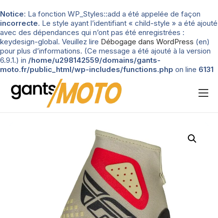
Notice
: La fonction WP_Styles::add a été appelée de façon
incorrecte
. Le style ayant l’identifiant « child-style » a été ajouté
avec des dépendances qui n’ont pas été enregistrées :
keydesign-global. Veuillez lire
Débogage dans WordPress
(en)
pour plus d’informations. (Ce message a été ajouté à la version
6.9.1.) in
/home/u298142559/domains/gants-
moto.fr/public_html/wp-includes/functions.php
on line
6131
Nos tests
Blog
Types de gants
Guide d’achat