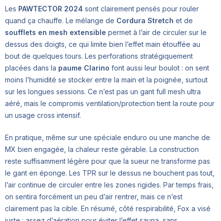
Les
PAWTECTOR 2024
sont clairement pensés pour rouler
quand ça chauffe. Le mélange de
Cordura Stretch
et de
soufflets en mesh extensible
permet à l’air de circuler sur le
dessus des doigts, ce qui limite bien l’effet main étouffée au
bout de quelques tours. Les perforations stratégiquement
placées dans la
paume Clarino
font aussi leur boulot : on sent
moins l’humidité se stocker entre la main et la poignée, surtout
sur les longues sessions. Ce n’est pas un gant full mesh ultra
aéré, mais le compromis ventilation/protection tient la route pour
un usage cross intensif.
En pratique, même sur une spéciale enduro ou une manche de
MX bien engagée, la chaleur reste gérable. La construction
reste suffisamment légère pour que la sueur ne transforme pas
le gant en éponge. Les TPR sur le dessus ne bouchent pas tout,
l’air continue de circuler entre les zones rigides. Par temps frais,
on sentira forcément un peu d’air rentrer, mais ce n’est
clairement pas la cible. En résumé, côté respirabilité, Fox a visé
juste : assez d’aération pour éviter l’effet sauna, sans