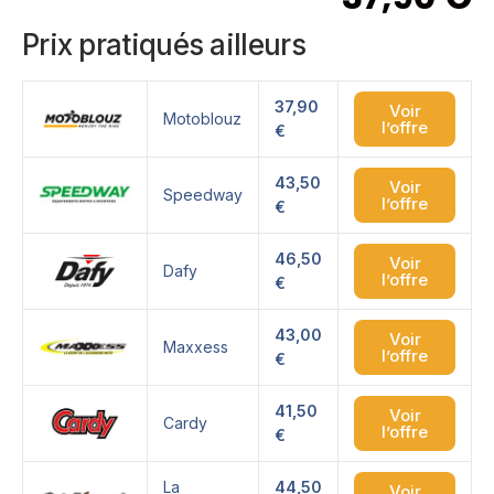
Prix pratiqués ailleurs
37,90
Voir
Motoblouz
l’offre
€
43,50
Voir
Speedway
l’offre
€
46,50
Voir
Dafy
l’offre
€
43,00
Voir
Maxxess
l’offre
€
41,50
Voir
Cardy
l’offre
€
La
44,50
Voir