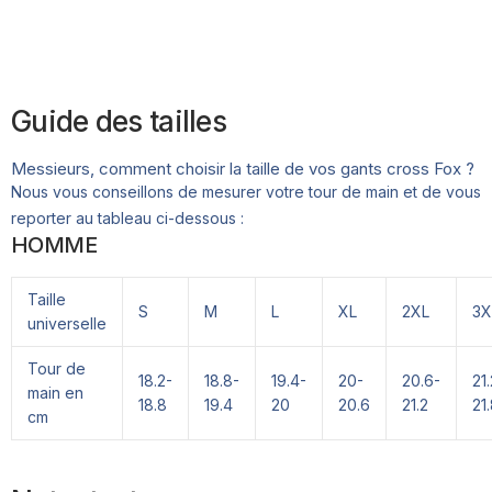
Guide des tailles
Messieurs, comment choisir la taille de vos gants cross Fox ?
Nous vous conseillons de mesurer votre tour de main et de vous
reporter au tableau ci-dessous :
HOMME
Taille
S
M
L
XL
2XL
3X
universelle
Tour de
18.2-
18.8-
19.4-
20-
20.6-
21.
main en
18.8
19.4
20
20.6
21.2
21
cm