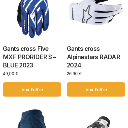
Gants cross Five
Gants cross
MXF PRORIDER S –
Alpinestars RADAR
BLUE 2023
2024
49,90
€
26,90
€
Voir l’offre
Voir l’offre