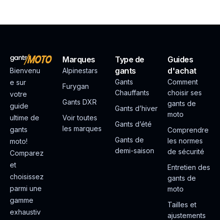
Marques
Type de
Guides
gants
d'achat
Bienvenu
Alpinestars
Gants
Comment
e sur
Furygan
Chauffants
choisir ses
votre
Gants DXR
gants de
guide
Gants d’hiver
moto
ultime de
Voir toutes
Gants d’été
les marques
gants
Comprendre
Gants de
les normes
moto!
demi-saison
de sécurité
Comparez
et
Entretien des
choisissez
gants de
parmi une
moto
gamme
Tailles et
exhaustiv
ajustements