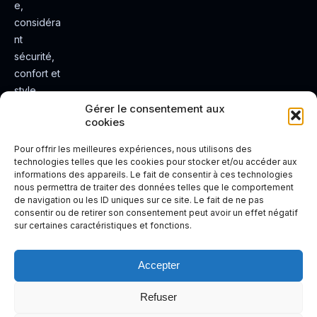
e,
considéra
nt
sécurité,
confort et
style.
Rendez
Gérer le consentement aux
cookies
votre
expérienc
Pour offrir les meilleures expériences, nous utilisons des
e de
technologies telles que les cookies pour stocker et/ou accéder aux
informations des appareils. Le fait de consentir à ces technologies
conduite
nous permettra de traiter des données telles que le comportement
plus sûre
de navigation ou les ID uniques sur ce site. Le fait de ne pas
et plus
consentir ou de retirer son consentement peut avoir un effet négatif
sur certaines caractéristiques et fonctions.
agréable.
Accepter
Refuser