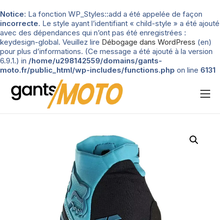
Notice
: La fonction WP_Styles::add a été appelée de façon
incorrecte
. Le style ayant l’identifiant « child-style » a été ajouté
avec des dépendances qui n’ont pas été enregistrées :
keydesign-global. Veuillez lire
Débogage dans WordPress
(en)
pour plus d’informations. (Ce message a été ajouté à la version
6.9.1.) in
/home/u298142559/domains/gants-
moto.fr/public_html/wp-includes/functions.php
on line
6131
Nos tests
Blog
Types de gants
Guide d’achat