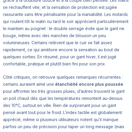
grâce à la doublure douce et à la coupe bien pensée. Les mains
se réchauffent vite, et la sensation de protection est jugée
rassurante sans être pénalisante pour la maniabilité. Les motards
qui roulent tôt le matin ou tard le soir apprécient particulièrement
le maintien au poignet : le double serrage évite que le gant ne
bouge, même avec des manches de blouson un peu
volumineuses. Certains relèvent que le cuir se fait assez
rapidement, ce qui améliore encore la sensation au bout de
quelques sorties. En résumé, pour un gant hiver, il est jugé
confortable, pratique et plutôt bien fini pour son prix.
Côté critiques, on retrouve quelques remarques récurrentes :
certains auraient aimé une
étanchéité encore plus poussée
pour affronter les très grosses pluies, d’autres trouvent le gant
un poil chaud dès que les températures remontent au-dessus
des 10°C, surtout en ville. Rien de surprenant pour un gant
pensé avant tout pour le froid. L’index tactile est globalement
apprécié, même si plusieurs utilisateurs notent qu’il manque
parfois un peu de précision pour taper un long message (mais