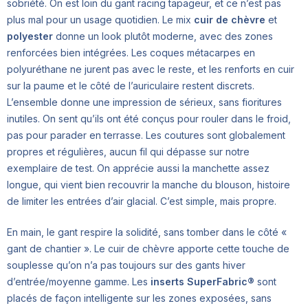
sobriété. On est loin du gant racing tapageur, et ce n’est pas
plus mal pour un usage quotidien. Le mix
cuir de chèvre
et
polyester
donne un look plutôt moderne, avec des zones
renforcées bien intégrées. Les coques métacarpes en
polyuréthane ne jurent pas avec le reste, et les renforts en cuir
sur la paume et le côté de l’auriculaire restent discrets.
L’ensemble donne une impression de sérieux, sans fioritures
inutiles. On sent qu’ils ont été conçus pour rouler dans le froid,
pas pour parader en terrasse. Les coutures sont globalement
propres et régulières, aucun fil qui dépasse sur notre
exemplaire de test. On apprécie aussi la manchette assez
longue, qui vient bien recouvrir la manche du blouson, histoire
de limiter les entrées d’air glacial. C’est simple, mais propre.
En main, le gant respire la solidité, sans tomber dans le côté «
gant de chantier ». Le cuir de chèvre apporte cette touche de
souplesse qu’on n’a pas toujours sur des gants hiver
d’entrée/moyenne gamme. Les
inserts SuperFabric®
sont
placés de façon intelligente sur les zones exposées, sans