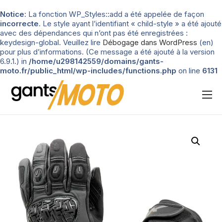
Notice
: La fonction WP_Styles::add a été appelée de façon
incorrecte
. Le style ayant l’identifiant « child-style » a été ajouté
avec des dépendances qui n’ont pas été enregistrées :
keydesign-global. Veuillez lire
Débogage dans WordPress
(en)
pour plus d’informations. (Ce message a été ajouté à la version
6.9.1.) in
/home/u298142559/domains/gants-
moto.fr/public_html/wp-includes/functions.php
on line
6131
Nos tests
Blog
Types de gants
Guide d’achat