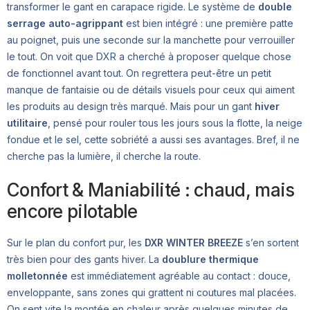
transformer le gant en carapace rigide. Le système de
double
serrage auto-agrippant
est bien intégré : une première patte
au poignet, puis une seconde sur la manchette pour verrouiller
le tout. On voit que DXR a cherché à proposer quelque chose
de fonctionnel avant tout. On regrettera peut-être un petit
manque de fantaisie ou de détails visuels pour ceux qui aiment
les produits au design très marqué. Mais pour un gant
hiver
utilitaire
, pensé pour rouler tous les jours sous la flotte, la neige
fondue et le sel, cette sobriété a aussi ses avantages. Bref, il ne
cherche pas la lumière, il cherche la route.
Confort & Maniabilité : chaud, mais
encore pilotable
Sur le plan du confort pur, les
DXR WINTER BREEZE
s’en sortent
très bien pour des gants hiver. La
doublure thermique
molletonnée
est immédiatement agréable au contact : douce,
enveloppante, sans zones qui grattent ni coutures mal placées.
On sent vite la montée en chaleur après quelques minutes de