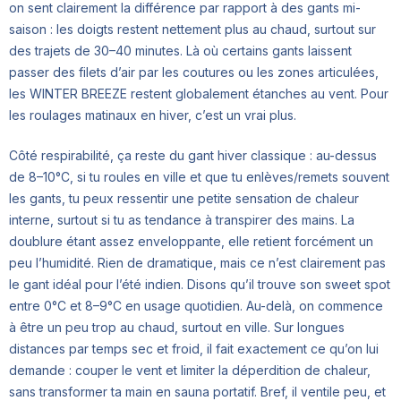
on sent clairement la différence par rapport à des gants mi-
saison : les doigts restent nettement plus au chaud, surtout sur
des trajets de 30–40 minutes. Là où certains gants laissent
passer des filets d’air par les coutures ou les zones articulées,
les WINTER BREEZE restent globalement étanches au vent. Pour
les roulages matinaux en hiver, c’est un vrai plus.
Côté respirabilité, ça reste du gant hiver classique : au-dessus
de 8–10°C, si tu roules en ville et que tu enlèves/remets souvent
les gants, tu peux ressentir une petite sensation de chaleur
interne, surtout si tu as tendance à transpirer des mains. La
doublure étant assez enveloppante, elle retient forcément un
peu l’humidité. Rien de dramatique, mais ce n’est clairement pas
le gant idéal pour l’été indien. Disons qu’il trouve son sweet spot
entre 0°C et 8–9°C en usage quotidien. Au-delà, on commence
à être un peu trop au chaud, surtout en ville. Sur longues
distances par temps sec et froid, il fait exactement ce qu’on lui
demande : couper le vent et limiter la déperdition de chaleur,
sans transformer ta main en sauna portatif. Bref, il ventile peu, et