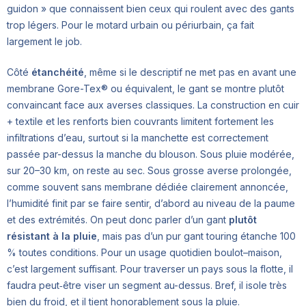
guidon » que connaissent bien ceux qui roulent avec des gants
trop légers. Pour le motard urbain ou périurbain, ça fait
largement le job.
Côté
étanchéité
, même si le descriptif ne met pas en avant une
membrane Gore-Tex® ou équivalent, le gant se montre plutôt
convaincant face aux averses classiques. La construction en cuir
+ textile et les renforts bien couvrants limitent fortement les
infiltrations d’eau, surtout si la manchette est correctement
passée par-dessus la manche du blouson. Sous pluie modérée,
sur 20–30 km, on reste au sec. Sous grosse averse prolongée,
comme souvent sans membrane dédiée clairement annoncée,
l’humidité finit par se faire sentir, d’abord au niveau de la paume
et des extrémités. On peut donc parler d’un gant
plutôt
résistant à la pluie
, mais pas d’un pur gant touring étanche 100
% toutes conditions. Pour un usage quotidien boulot–maison,
c’est largement suffisant. Pour traverser un pays sous la flotte, il
faudra peut‑être viser un segment au-dessus. Bref, il isole très
bien du froid, et il tient honorablement sous la pluie.