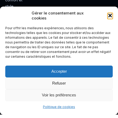
style.
Rendez
Gérer le consentement aux
cookies
votre
expérienc
Pour offrir les meilleures expériences, nous utilisons des
e de
technologies telles que les cookies pour stocker et/ou accéder aux
informations des appareils. Le fait de consentir à ces technologies
conduite
nous permettra de traiter des données telles que le comportement
plus sûre
de navigation ou les ID uniques sur ce site. Le fait de ne pas
et plus
consentir ou de retirer son consentement peut avoir un effet négatif
sur certaines caractéristiques et fonctions.
agréable.
Accepter
Refuser
Voir les préférences
Politique de cookies