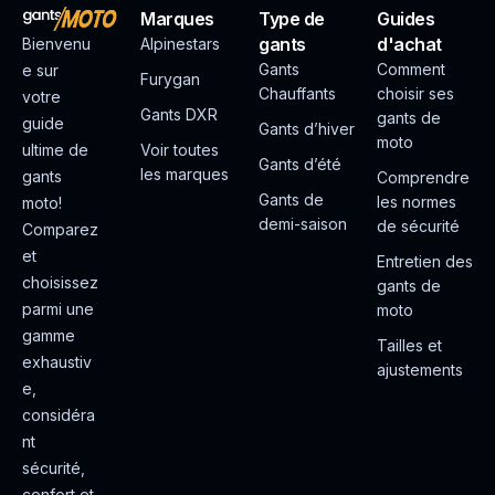
Marques
Type de
Guides
gants
d'achat
Bienvenu
Alpinestars
Gants
Comment
e sur
Furygan
Chauffants
choisir ses
votre
Gants DXR
gants de
guide
Gants d’hiver
moto
ultime de
Voir toutes
Gants d’été
les marques
gants
Comprendre
Gants de
les normes
moto!
demi-saison
de sécurité
Comparez
et
Entretien des
choisissez
gants de
parmi une
moto
gamme
Tailles et
exhaustiv
ajustements
e,
considéra
nt
sécurité,
confort et