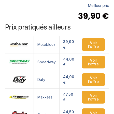
Meilleur prix
39,90
€
Prix pratiqués ailleurs
39,90
Voir
Motoblouz
l’offre
€
44,00
Voir
Speedway
l’offre
€
44,00
Voir
Dafy
l’offre
€
47,50
Voir
Maxxess
l’offre
€
44,50
Voir