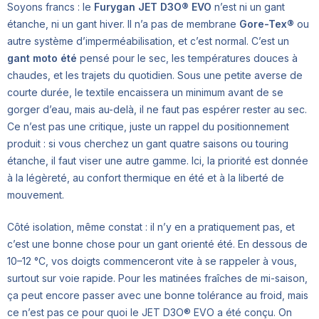
Soyons francs : le
Furygan JET D3O® EVO
n’est ni un gant
étanche, ni un gant hiver. Il n’a pas de membrane
Gore-Tex®
ou
autre système d’imperméabilisation, et c’est normal. C’est un
gant moto été
pensé pour le sec, les températures douces à
chaudes, et les trajets du quotidien. Sous une petite averse de
courte durée, le textile encaissera un minimum avant de se
gorger d’eau, mais au-delà, il ne faut pas espérer rester au sec.
Ce n’est pas une critique, juste un rappel du positionnement
produit : si vous cherchez un gant quatre saisons ou touring
étanche, il faut viser une autre gamme. Ici, la priorité est donnée
à la légèreté, au confort thermique en été et à la liberté de
mouvement.
Côté isolation, même constat : il n’y en a pratiquement pas, et
c’est une bonne chose pour un gant orienté été. En dessous de
10–12 °C, vos doigts commenceront vite à se rappeler à vous,
surtout sur voie rapide. Pour les matinées fraîches de mi-saison,
ça peut encore passer avec une bonne tolérance au froid, mais
ce n’est pas ce pour quoi le JET D3O® EVO a été conçu. On