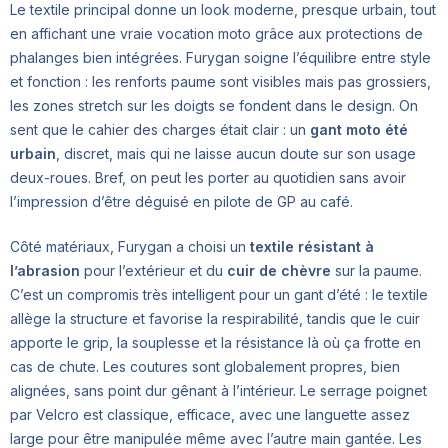
Le textile principal donne un look moderne, presque urbain, tout
en affichant une vraie vocation moto grâce aux protections de
phalanges bien intégrées. Furygan soigne l’équilibre entre style
et fonction : les renforts paume sont visibles mais pas grossiers,
les zones stretch sur les doigts se fondent dans le design. On
sent que le cahier des charges était clair : un
gant moto été
urbain
, discret, mais qui ne laisse aucun doute sur son usage
deux-roues. Bref, on peut les porter au quotidien sans avoir
l’impression d’être déguisé en pilote de GP au café.
Côté matériaux, Furygan a choisi un
textile résistant à
l’abrasion
pour l’extérieur et du
cuir de chèvre
sur la paume.
C’est un compromis très intelligent pour un gant d’été : le textile
allège la structure et favorise la respirabilité, tandis que le cuir
apporte le grip, la souplesse et la résistance là où ça frotte en
cas de chute. Les coutures sont globalement propres, bien
alignées, sans point dur gênant à l’intérieur. Le serrage poignet
par Velcro est classique, efficace, avec une languette assez
large pour être manipulée même avec l’autre main gantée. Les