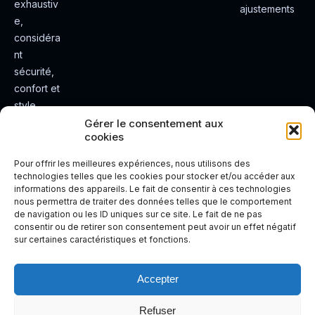
exhaustiv
ajustements
e,
considéra
nt
sécurité,
confort et
style.
Rendez
Gérer le consentement aux
cookies
votre
expérienc
Pour offrir les meilleures expériences, nous utilisons des
e de
technologies telles que les cookies pour stocker et/ou accéder aux
informations des appareils. Le fait de consentir à ces technologies
conduite
nous permettra de traiter des données telles que le comportement
plus sûre
de navigation ou les ID uniques sur ce site. Le fait de ne pas
et plus
consentir ou de retirer son consentement peut avoir un effet négatif
sur certaines caractéristiques et fonctions.
agréable.
Accepter
Refuser