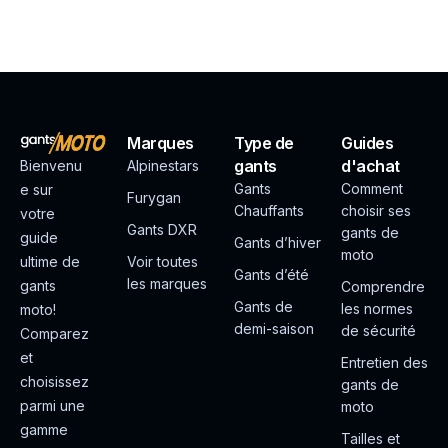
Marques
Type de
Guides
gants
d'achat
Bienvenu
Alpinestars
Gants
Comment
e sur
Furygan
Chauffants
choisir ses
votre
Gants DXR
gants de
guide
Gants d’hiver
moto
ultime de
Voir toutes
Gants d’été
les marques
gants
Comprendre
Gants de
les normes
moto!
demi-saison
de sécurité
Comparez
et
Entretien des
choisissez
gants de
parmi une
moto
gamme
Tailles et