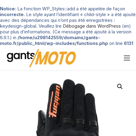
Notice
: La fonction WP_Styles::add a été appelée de façon
incorrecte
. Le style ayant l’identifiant « child-style » a été ajouté
avec des dépendances qui n’ont pas été enregistrées :
keydesign-global. Veuillez lire
Débogage dans WordPress
(en)
pour plus d’informations. (Ce message a été ajouté à la version
6.9.1.) in
/home/u298142559/domains/gants-
moto.fr/public_html/wp-includes/functions.php
on line
6131
Nos tests
Blog
Types de gants
Guide d’achat