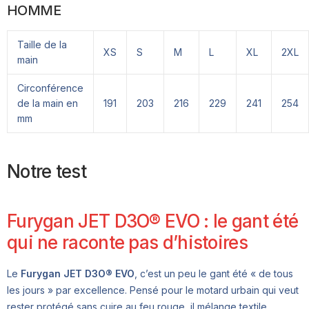
HOMME
Taille de la
XS
S
M
L
XL
2XL
main
Circonférence
de la main en
191
203
216
229
241
254
mm
Notre test
Furygan JET D3O® EVO : le gant été
qui ne raconte pas d’histoires
Le
Furygan JET D3O® EVO
, c’est un peu le gant été « de tous
les jours » par excellence. Pensé pour le motard urbain qui veut
rester protégé sans cuire au feu rouge, il mélange textile