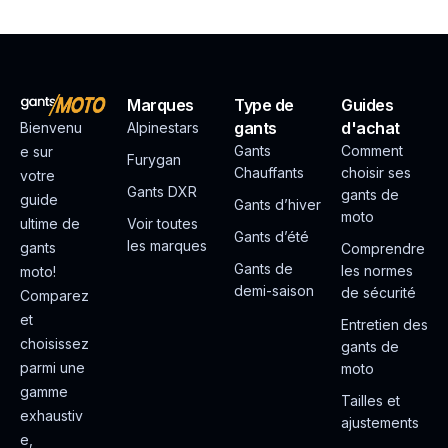
Marques
Type de
Guides
gants
d'achat
Bienvenu
Alpinestars
Gants
Comment
e sur
Furygan
Chauffants
choisir ses
votre
Gants DXR
gants de
guide
Gants d’hiver
moto
ultime de
Voir toutes
Gants d’été
les marques
gants
Comprendre
Gants de
les normes
moto!
demi-saison
de sécurité
Comparez
et
Entretien des
choisissez
gants de
parmi une
moto
gamme
Tailles et
exhaustiv
ajustements
e,