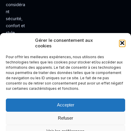
considéra
nt
sécurité,
confort et
style.
Rendez
Gérer le consentement aux
cookies
votre
expérienc
Pour offrir les meilleures expériences, nous utilisons des
e de
technologies telles que les cookies pour stocker et/ou accéder aux
informations des appareils. Le fait de consentir à ces technologies
conduite
nous permettra de traiter des données telles que le comportement
plus sûre
de navigation ou les ID uniques sur ce site. Le fait de ne pas
et plus
consentir ou de retirer son consentement peut avoir un effet négatif
sur certaines caractéristiques et fonctions.
agréable.
Accepter
Refuser