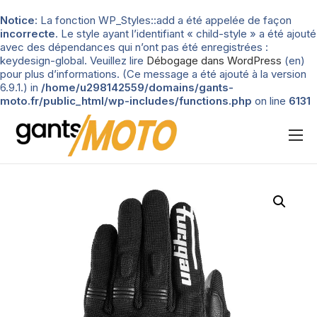
Notice
: La fonction WP_Styles::add a été appelée de façon
incorrecte
. Le style ayant l’identifiant « child-style » a été ajouté
avec des dépendances qui n’ont pas été enregistrées :
keydesign-global. Veuillez lire
Débogage dans WordPress
(en)
pour plus d’informations. (Ce message a été ajouté à la version
6.9.1.) in
/home/u298142559/domains/gants-
moto.fr/public_html/wp-includes/functions.php
on line
6131
Nos tests
Blog
Types de gants
Guide d’achat