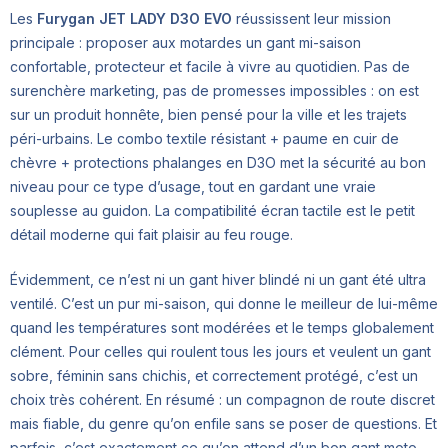
Les
Furygan JET LADY D3O EVO
réussissent leur mission
principale : proposer aux motardes un gant mi-saison
confortable, protecteur et facile à vivre au quotidien. Pas de
surenchère marketing, pas de promesses impossibles : on est
sur un produit honnête, bien pensé pour la ville et les trajets
péri-urbains. Le combo textile résistant + paume en cuir de
chèvre + protections phalanges en D3O met la sécurité au bon
niveau pour ce type d’usage, tout en gardant une vraie
souplesse au guidon. La compatibilité écran tactile est le petit
détail moderne qui fait plaisir au feu rouge.
Évidemment, ce n’est ni un gant hiver blindé ni un gant été ultra
ventilé. C’est un pur mi-saison, qui donne le meilleur de lui-même
quand les températures sont modérées et le temps globalement
clément. Pour celles qui roulent tous les jours et veulent un gant
sobre, féminin sans chichis, et correctement protégé, c’est un
choix très cohérent. En résumé : un compagnon de route discret
mais fiable, du genre qu’on enfile sans se poser de questions. Et
parfois, c’est exactement ce qu’on attend d’un bon gant moto.