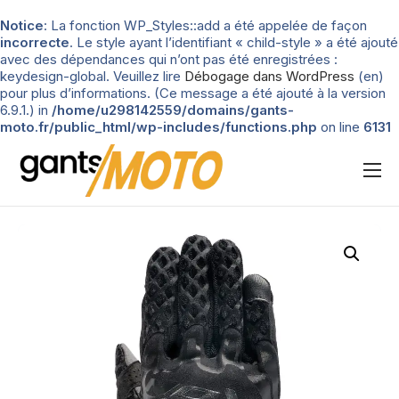
Notice
: La fonction WP_Styles::add a été appelée de façon
incorrecte
. Le style ayant l’identifiant « child-style » a été ajouté
avec des dépendances qui n’ont pas été enregistrées :
keydesign-global. Veuillez lire
Débogage dans WordPress
(en)
pour plus d’informations. (Ce message a été ajouté à la version
6.9.1.) in
/home/u298142559/domains/gants-
moto.fr/public_html/wp-includes/functions.php
on line
6131
Nos tests
Blog
Types de gants
Guide d’achat