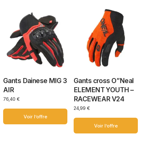
Gants Dainese MIG 3
Gants cross O”Neal
AIR
ELEMENT YOUTH –
RACEWEAR V24
76,40
€
24,99
€
Voir l’offre
Voir l’offre