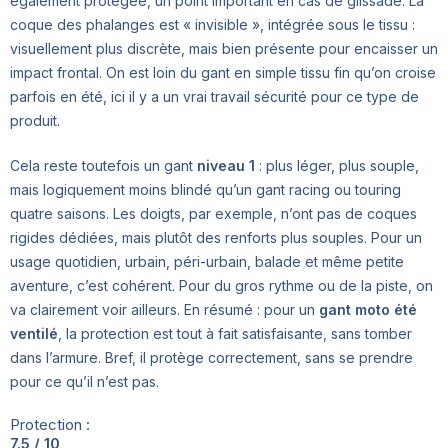
également protégée, un point important en cas de glissade. La
coque des phalanges est « invisible », intégrée sous le tissu :
visuellement plus discrète, mais bien présente pour encaisser un
impact frontal. On est loin du gant en simple tissu fin qu’on croise
parfois en été, ici il y a un vrai travail sécurité pour ce type de
produit.
Cela reste toutefois un gant
niveau 1
: plus léger, plus souple,
mais logiquement moins blindé qu’un gant racing ou touring
quatre saisons. Les doigts, par exemple, n’ont pas de coques
rigides dédiées, mais plutôt des renforts plus souples. Pour un
usage quotidien, urbain, péri-urbain, balade et même petite
aventure, c’est cohérent. Pour du gros rythme ou de la piste, on
va clairement voir ailleurs. En résumé : pour un
gant moto été
ventilé
, la protection est tout à fait satisfaisante, sans tomber
dans l’armure. Bref, il protège correctement, sans se prendre
pour ce qu’il n’est pas.
Protection :
7.5 / 10