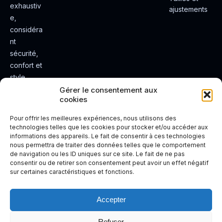
exhaustiv
ajustements
e,
considéra
nt
sécurité,
confort et
style.
Rendez
Gérer le consentement aux
cookies
votre
expérienc
Pour offrir les meilleures expériences, nous utilisons des
e de
technologies telles que les cookies pour stocker et/ou accéder aux
informations des appareils. Le fait de consentir à ces technologies
conduite
nous permettra de traiter des données telles que le comportement
plus sûre
de navigation ou les ID uniques sur ce site. Le fait de ne pas
et plus
consentir ou de retirer son consentement peut avoir un effet négatif
sur certaines caractéristiques et fonctions.
agréable.
Accepter
Refuser