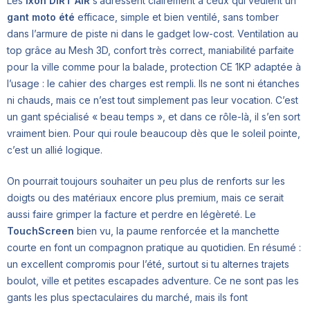
Les
Ixon DIRT AIR
s’adressent clairement à ceux qui veulent un
gant moto été
efficace, simple et bien ventilé, sans tomber
dans l’armure de piste ni dans le gadget low-cost. Ventilation au
top grâce au Mesh 3D, confort très correct, maniabilité parfaite
pour la ville comme pour la balade, protection CE 1KP adaptée à
l’usage : le cahier des charges est rempli. Ils ne sont ni étanches
ni chauds, mais ce n’est tout simplement pas leur vocation. C’est
un gant spécialisé « beau temps », et dans ce rôle-là, il s’en sort
vraiment bien. Pour qui roule beaucoup dès que le soleil pointe,
c’est un allié logique.
On pourrait toujours souhaiter un peu plus de renforts sur les
doigts ou des matériaux encore plus premium, mais ce serait
aussi faire grimper la facture et perdre en légèreté. Le
TouchScreen
bien vu, la paume renforcée et la manchette
courte en font un compagnon pratique au quotidien. En résumé :
un excellent compromis pour l’été, surtout si tu alternes trajets
boulot, ville et petites escapades adventure. Ce ne sont pas les
gants les plus spectaculaires du marché, mais ils font