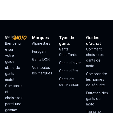
Marques
Type de
Guides
gants
d'achat
Bienvenu
Alpinestars
Gants
Comment
e sur
Furygan
Chauffants
choisir ses
votre
Gants DXR
gants de
guide
Gants d’hiver
moto
ultime de
Voir toutes
Gants d’été
les marques
gants
Comprendre
Gants de
les normes
moto!
demi-saison
de sécurité
Comparez
et
Entretien des
choisissez
gants de
parmi une
moto
gamme
Tailles et