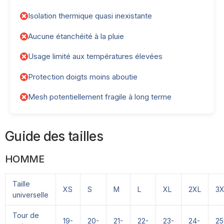
Isolation thermique quasi inexistante
Aucune étanchéité à la pluie
Usage limité aux températures élevées
Protection doigts moins aboutie
Mesh potentiellement fragile à long terme
Guide des tailles
HOMME
Taille
XS
S
M
L
XL
2XL
3X
universelle
Tour de
19-
20-
21-
22-
23-
24-
25