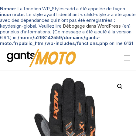
Notice
: La fonction WP_Styles::add a été appelée de façon
incorrecte
. Le style ayant l’identifiant « child-style » a été ajouté
avec des dépendances qui n’ont pas été enregistrées :
keydesign-global. Veuillez lire
Débogage dans WordPress
(en)
pour plus d’informations. (Ce message a été ajouté à la version
6.9.1.) in
/home/u298142559/domains/gants-
moto.fr/public_html/wp-includes/functions.php
on line
6131
Nos tests
Blog
Types de gants
Guide d’achat