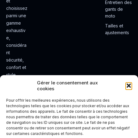
et
Entretien des
choisissez
gants de
parmi une
moto
gamme
Tailles et
exhaustiv
ajustements
e,
considéra
nt
sécurité,
confort et
style.
Rendez
Gérer le consentement aux
cookies
votre
expérienc
Pour offrir les meilleures expériences, nous utilisons des
e de
technologies telles que les cookies pour stocker et/ou accéder aux
informations des appareils. Le fait de consentir à ces technologies
conduite
nous permettra de traiter des données telles que le comportement
plus sûre
de navigation ou les ID uniques sur ce site. Le fait de ne pas
et plus
consentir ou de retirer son consentement peut avoir un effet négatif
sur certaines caractéristiques et fonctions.
agréable.