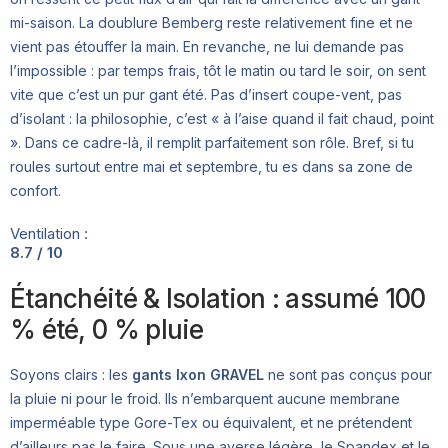
mi-saison. La doublure Bemberg reste relativement fine et ne
vient pas étouffer la main. En revanche, ne lui demande pas
l’impossible : par temps frais, tôt le matin ou tard le soir, on sent
vite que c’est un pur gant été. Pas d’insert coupe-vent, pas
d’isolant : la philosophie, c’est « à l’aise quand il fait chaud, point
». Dans ce cadre-là, il remplit parfaitement son rôle. Bref, si tu
roules surtout entre mai et septembre, tu es dans sa zone de
confort.
Ventilation :
8.7 / 10
Étanchéité & Isolation : assumé 100
% été, 0 % pluie
Soyons clairs : les
gants Ixon GRAVEL
ne sont pas conçus pour
la pluie ni pour le froid. Ils n’embarquent aucune membrane
imperméable type Gore-Tex ou équivalent, et ne prétendent
d’ailleurs pas le faire. Sous une averse légère, le Spandex et le