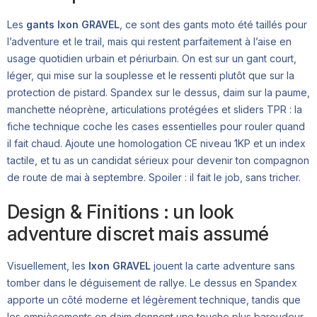
Les
gants Ixon GRAVEL
, ce sont des gants moto été taillés pour
l’adventure et le trail, mais qui restent parfaitement à l’aise en
usage quotidien urbain et périurbain. On est sur un gant court,
léger, qui mise sur la souplesse et le ressenti plutôt que sur la
protection de pistard. Spandex sur le dessus, daim sur la paume,
manchette néoprène, articulations protégées et sliders TPR : la
fiche technique coche les cases essentielles pour rouler quand
il fait chaud. Ajoute une homologation CE niveau 1KP et un index
tactile, et tu as un candidat sérieux pour devenir ton compagnon
de route de mai à septembre. Spoiler : il fait le job, sans tricher.
Design & Finitions : un look
adventure discret mais assumé
Visuellement, les
Ixon GRAVEL
jouent la carte adventure sans
tomber dans le déguisement de rallye. Le dessus en Spandex
apporte un côté moderne et légèrement technique, tandis que
les empiècements en daim donnent une touche plus baroudeur,