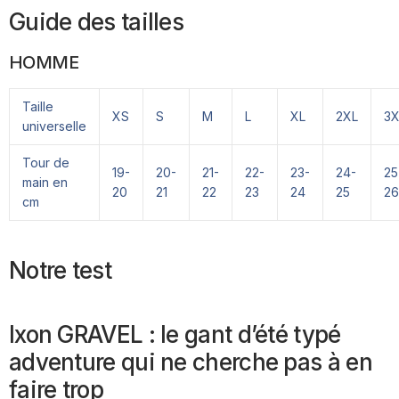
Guide des tailles
HOMME
Taille
XS
S
M
L
XL
2XL
3X
universelle
Tour de
19-
20-
21-
22-
23-
24-
25
main en
20
21
22
23
24
25
26
cm
Notre test
Ixon GRAVEL : le gant d’été typé
adventure qui ne cherche pas à en
faire trop