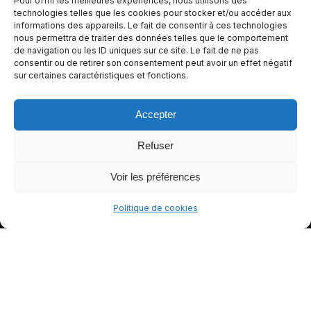
Pour offrir les meilleures expériences, nous utilisons des
e de
technologies telles que les cookies pour stocker et/ou accéder aux
informations des appareils. Le fait de consentir à ces technologies
conduite
nous permettra de traiter des données telles que le comportement
plus sûre
de navigation ou les ID uniques sur ce site. Le fait de ne pas
et plus
consentir ou de retirer son consentement peut avoir un effet négatif
sur certaines caractéristiques et fonctions.
agréable.
Accepter
Refuser
Voir les préférences
Politique de cookies
© gants-moto.fr
Mentions légales
Politique de cookies (UE)