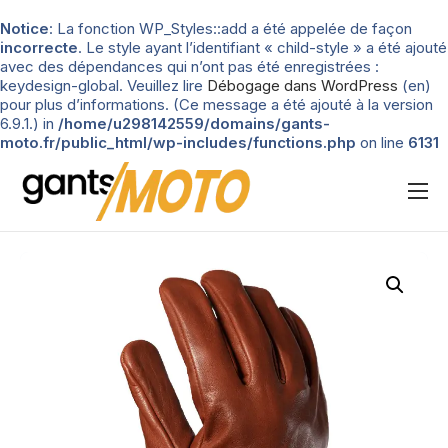
Notice
: La fonction WP_Styles::add a été appelée de façon
incorrecte
. Le style ayant l’identifiant « child-style » a été ajouté
avec des dépendances qui n’ont pas été enregistrées :
keydesign-global. Veuillez lire
Débogage dans WordPress
(en)
pour plus d’informations. (Ce message a été ajouté à la version
6.9.1.) in
/home/u298142559/domains/gants-
moto.fr/public_html/wp-includes/functions.php
on line
6131
Nos tests
Blog
Types de gants
Guide d’achat