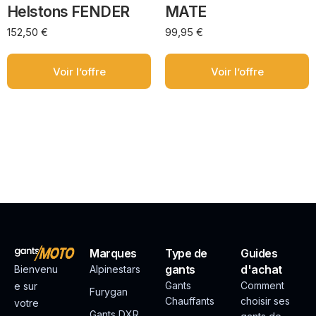
Helstons FENDER
MATE
152,50
€
99,95
€
Voir l’offre
Voir l’offre
Marques
Type de
Guides
gants
d'achat
Bienvenu
Alpinestars
Gants
Comment
e sur
Furygan
Chauffants
choisir ses
votre
Gants DXR