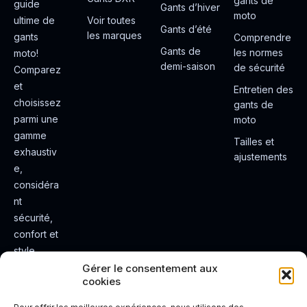
gants de
guide
Gants d’hiver
moto
ultime de
Voir toutes
Gants d’été
les marques
gants
Comprendre
Gants de
les normes
moto!
demi-saison
de sécurité
Comparez
et
Entretien des
choisissez
gants de
parmi une
moto
gamme
Tailles et
exhaustiv
ajustements
e,
considéra
nt
sécurité,
confort et
style.
Rendez
Gérer le consentement aux
cookies
votre
expérienc