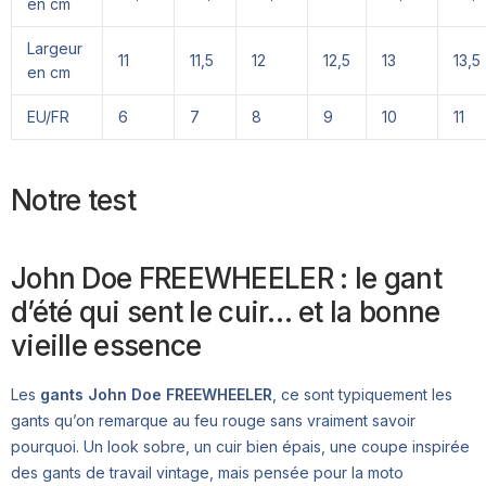
en cm
Largeur
11
11,5
12
12,5
13
13,5
en cm
EU/FR
6
7
8
9
10
11
Notre test
John Doe FREEWHEELER : le gant
d’été qui sent le cuir… et la bonne
vieille essence
Les
gants John Doe FREEWHEELER
, ce sont typiquement les
gants qu’on remarque au feu rouge sans vraiment savoir
pourquoi. Un look sobre, un cuir bien épais, une coupe inspirée
des gants de travail vintage, mais pensée pour la moto