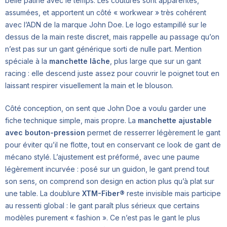
belle patine avec le temps. Les coutures sont apparentes,
assumées, et apportent un côté « workwear » très cohérent
avec l’ADN de la marque John Doe. Le logo estampillé sur le
dessus de la main reste discret, mais rappelle au passage qu’on
n’est pas sur un gant générique sorti de nulle part. Mention
spéciale à la
manchette lâche
, plus large que sur un gant
racing : elle descend juste assez pour couvrir le poignet tout en
laissant respirer visuellement la main et le blouson.
Côté conception, on sent que John Doe a voulu garder une
fiche technique simple, mais propre. La
manchette ajustable
avec bouton-pression
permet de resserrer légèrement le gant
pour éviter qu’il ne flotte, tout en conservant ce look de gant de
mécano stylé. L’ajustement est préformé, avec une paume
légèrement incurvée : posé sur un guidon, le gant prend tout
son sens, on comprend son design en action plus qu’à plat sur
une table. La doublure
XTM-Fiber®
reste invisible mais participe
au ressenti global : le gant paraît plus sérieux que certains
modèles purement « fashion ». Ce n’est pas le gant le plus