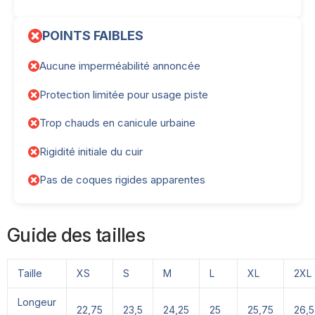
POINTS FAIBLES
Aucune imperméabilité annoncée
Protection limitée pour usage piste
Trop chauds en canicule urbaine
Rigidité initiale du cuir
Pas de coques rigides apparentes
Guide des tailles
Taille
XS
S
M
L
XL
2XL
Longeur
22,75
23,5
24,25
25
25,75
26,5