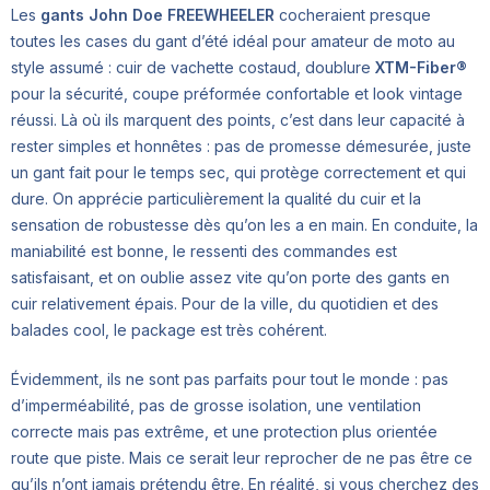
Les
gants John Doe FREEWHEELER
cocheraient presque
toutes les cases du gant d’été idéal pour amateur de moto au
style assumé : cuir de vachette costaud, doublure
XTM-Fiber®
pour la sécurité, coupe préformée confortable et look vintage
réussi. Là où ils marquent des points, c’est dans leur capacité à
rester simples et honnêtes : pas de promesse démesurée, juste
un gant fait pour le temps sec, qui protège correctement et qui
dure. On apprécie particulièrement la qualité du cuir et la
sensation de robustesse dès qu’on les a en main. En conduite, la
maniabilité est bonne, le ressenti des commandes est
satisfaisant, et on oublie assez vite qu’on porte des gants en
cuir relativement épais. Pour de la ville, du quotidien et des
balades cool, le package est très cohérent.
Évidemment, ils ne sont pas parfaits pour tout le monde : pas
d’imperméabilité, pas de grosse isolation, une ventilation
correcte mais pas extrême, et une protection plus orientée
route que piste. Mais ce serait leur reprocher de ne pas être ce
qu’ils n’ont jamais prétendu être. En réalité, si vous cherchez des