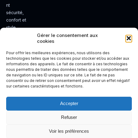
nt
sécurité,
confort et
style.
Rendez
Gérer le consentement aux
cookies
votre
expérienc
Pour offrir les meilleures expériences, nous utilisons des
e de
technologies telles que les cookies pour stocker et/ou accéder aux
informations des appareils. Le fait de consentir à ces technologies
conduite
nous permettra de traiter des données telles que le comportement
plus sûre
de navigation ou les ID uniques sur ce site. Le fait de ne pas
et plus
consentir ou de retirer son consentement peut avoir un effet négatif
sur certaines caractéristiques et fonctions.
agréable.
Accepter
Refuser
Voir les préférences