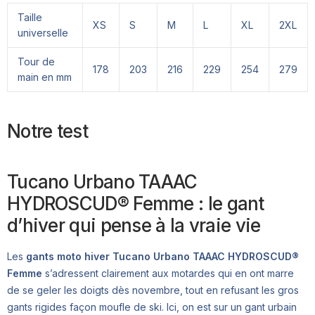
Taille
XS
S
M
L
XL
2XL
universelle
Tour de
178
203
216
229
254
279
main en mm
Notre test
Tucano Urbano TAAAC
HYDROSCUD® Femme : le gant
d’hiver qui pense à la vraie vie
Les
gants moto hiver Tucano Urbano TAAAC HYDROSCUD®
Femme
s’adressent clairement aux motardes qui en ont marre
de se geler les doigts dès novembre, tout en refusant les gros
gants rigides façon moufle de ski. Ici, on est sur un gant urbain