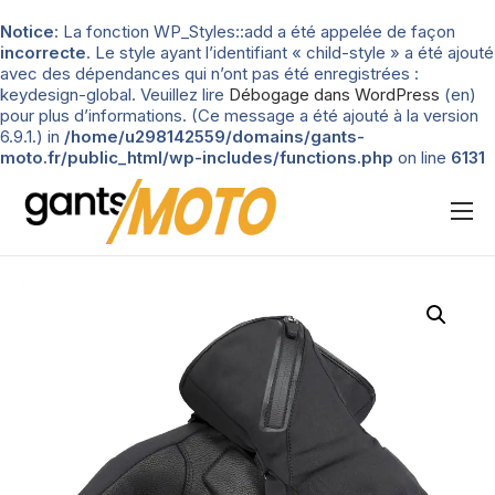
Notice
: La fonction WP_Styles::add a été appelée de façon
incorrecte
. Le style ayant l’identifiant « child-style » a été ajouté
avec des dépendances qui n’ont pas été enregistrées :
keydesign-global. Veuillez lire
Débogage dans WordPress
(en)
pour plus d’informations. (Ce message a été ajouté à la version
6.9.1.) in
/home/u298142559/domains/gants-
moto.fr/public_html/wp-includes/functions.php
on line
6131
Nos tests
Blog
Types de gants
Guide d’achat