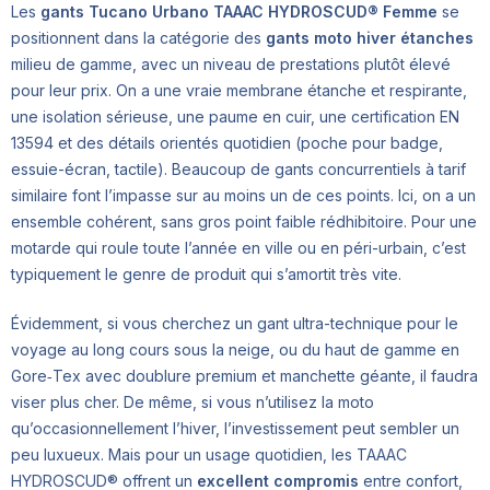
Les
gants Tucano Urbano TAAAC HYDROSCUD® Femme
se
positionnent dans la catégorie des
gants moto hiver étanches
milieu de gamme, avec un niveau de prestations plutôt élevé
pour leur prix. On a une vraie membrane étanche et respirante,
une isolation sérieuse, une paume en cuir, une certification EN
13594 et des détails orientés quotidien (poche pour badge,
essuie-écran, tactile). Beaucoup de gants concurrentiels à tarif
similaire font l’impasse sur au moins un de ces points. Ici, on a un
ensemble cohérent, sans gros point faible rédhibitoire. Pour une
motarde qui roule toute l’année en ville ou en péri-urbain, c’est
typiquement le genre de produit qui s’amortit très vite.
Évidemment, si vous cherchez un gant ultra-technique pour le
voyage au long cours sous la neige, ou du haut de gamme en
Gore‑Tex avec doublure premium et manchette géante, il faudra
viser plus cher. De même, si vous n’utilisez la moto
qu’occasionnellement l’hiver, l’investissement peut sembler un
peu luxueux. Mais pour un usage quotidien, les TAAAC
HYDROSCUD® offrent un
excellent compromis
entre confort,