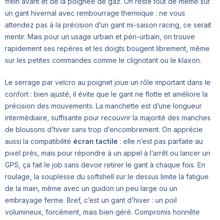
frein avant et de la poignée de gaz. On reste tout de même sur
un gant hivernal avec rembourrage thermique : ne vous
attendez pas à la précision d’un gant mi-saison racing, ce serait
mentir. Mais pour un usage urbain et péri-urbain, on trouve
rapidement ses repères et les doigts bougent librement, même
sur les petites commandes comme le clignotant ou le klaxon.
Le serrage par velcro au poignet joue un rôle important dans le
confort : bien ajusté, il évite que le gant ne flotte et améliore la
précision des mouvements. La manchette est d’une longueur
intermédiaire, suffisante pour recouvrir la majorité des manches
de blousons d’hiver sans trop d’encombrement. On apprécie
aussi la compatibilité
écran tactile
: elle n’est pas parfaite au
pixel près, mais pour répondre à un appel à l’arrêt ou lancer un
GPS, ça fait le job sans devoir retirer le gant à chaque fois. En
roulage, la souplesse du softshell sur le dessus limite la fatigue
de la main, même avec un guidon un peu large ou un
embrayage ferme. Bref, c’est un gant d’hiver : un poil
volumineux, forcément, mais bien géré. Compromis honnête