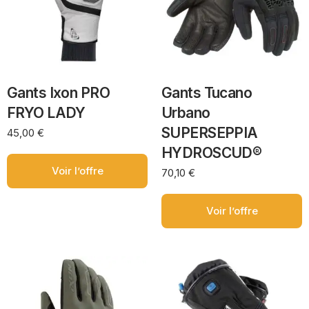
Gants Ixon PRO
Gants Tucano
FRYO LADY
Urbano
SUPERSEPPIA
45,00
€
HYDROSCUD®
Voir l’offre
70,10
€
Voir l’offre