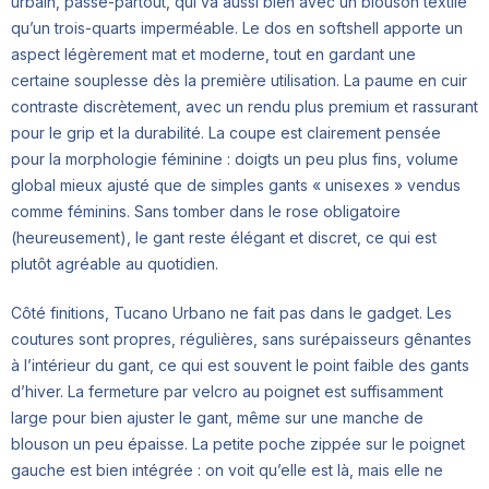
urbain, passe-partout, qui va aussi bien avec un blouson textile
qu’un trois-quarts imperméable. Le dos en softshell apporte un
aspect légèrement mat et moderne, tout en gardant une
certaine souplesse dès la première utilisation. La paume en cuir
contraste discrètement, avec un rendu plus premium et rassurant
pour le grip et la durabilité. La coupe est clairement pensée
pour la morphologie féminine : doigts un peu plus fins, volume
global mieux ajusté que de simples gants « unisexes » vendus
comme féminins. Sans tomber dans le rose obligatoire
(heureusement), le gant reste élégant et discret, ce qui est
plutôt agréable au quotidien.
Côté finitions, Tucano Urbano ne fait pas dans le gadget. Les
coutures sont propres, régulières, sans surépaisseurs gênantes
à l’intérieur du gant, ce qui est souvent le point faible des gants
d’hiver. La fermeture par velcro au poignet est suffisamment
large pour bien ajuster le gant, même sur une manche de
blouson un peu épaisse. La petite poche zippée sur le poignet
gauche est bien intégrée : on voit qu’elle est là, mais elle ne