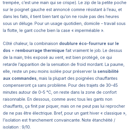
trempée, c’est une main qui se crispe). Le zip de la petite poche
sur le poignet gauche est annoncé comme résistant à l’eau, et
dans les faits, il tient bien tant qu’on ne roule pas des heures
sous un déluge. Pour un usage quotidien, domicile – travail sous
la flotte, le gant coche bien la case « imperméable ».
Côté chaleur, la combinaison
doublure éco-fourrure sur le
dos
+
rembourrage thermique
fait vraiment le job. Le dessus
de la main, très exposé au vent, est bien protégé, ce qui
retarde l’apparition de la sensation de froid mordant. La paume,
elle, reste un peu moins isolée pour préserver la
sensibilité
aux commandes
, mais la plupart des poignées chauffantes
compenseront ça sans problème. Pour des trajets de 30–45
minutes autour de 0–5 °C, on reste dans la zone de confort
raisonnable. En dessous, comme avec tous les gants non
chauffants, ça finit par piquer, mais on ne peut pas lui reprocher
de ne pas être électrique. Bref, pour un gant hiver « classique »,
l’isolation est franchement convaincante. Note étanchéité /
isolation : 9/10.