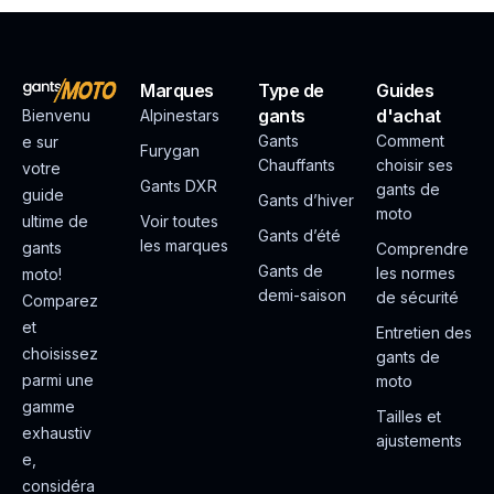
Marques
Type de
Guides
gants
d'achat
Bienvenu
Alpinestars
Gants
Comment
e sur
Furygan
Chauffants
choisir ses
votre
Gants DXR
gants de
guide
Gants d’hiver
moto
ultime de
Voir toutes
Gants d’été
les marques
gants
Comprendre
Gants de
les normes
moto!
demi-saison
de sécurité
Comparez
et
Entretien des
choisissez
gants de
parmi une
moto
gamme
Tailles et
exhaustiv
ajustements
e,
considéra