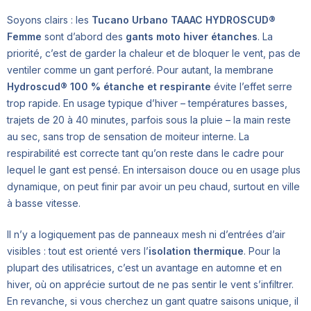
Soyons clairs : les
Tucano Urbano TAAAC HYDROSCUD®
Femme
sont d’abord des
gants moto hiver étanches
. La
priorité, c’est de garder la chaleur et de bloquer le vent, pas de
ventiler comme un gant perforé. Pour autant, la membrane
Hydroscud® 100 % étanche et respirante
évite l’effet serre
trop rapide. En usage typique d’hiver – températures basses,
trajets de 20 à 40 minutes, parfois sous la pluie – la main reste
au sec, sans trop de sensation de moiteur interne. La
respirabilité est correcte tant qu’on reste dans le cadre pour
lequel le gant est pensé. En intersaison douce ou en usage plus
dynamique, on peut finir par avoir un peu chaud, surtout en ville
à basse vitesse.
Il n’y a logiquement pas de panneaux mesh ni d’entrées d’air
visibles : tout est orienté vers l’
isolation thermique
. Pour la
plupart des utilisatrices, c’est un avantage en automne et en
hiver, où on apprécie surtout de ne pas sentir le vent s’infiltrer.
En revanche, si vous cherchez un gant quatre saisons unique, il