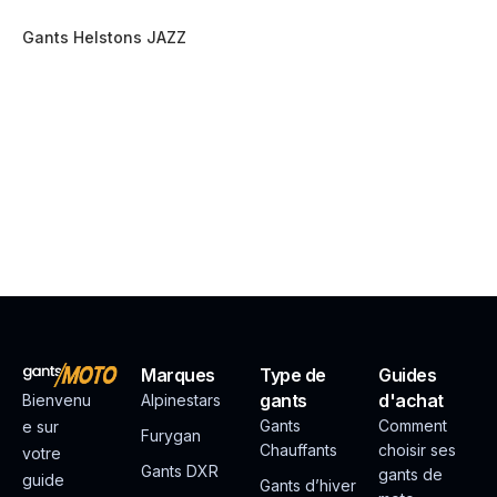
Gants Helstons JAZZ
Marques
Type de
Guides
gants
d'achat
Bienvenu
Alpinestars
Gants
Comment
e sur
Furygan
Chauffants
choisir ses
votre
Gants DXR
gants de
guide
Gants d’hiver