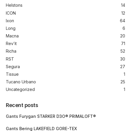
Helstons
14
ICON
12
Ixon
64
Long
6
Macna
20
Rev’it
71
Richa
52
RST
30
Segura
27
Tissue
1
Tucano Urbano
25
Uncategorized
1
Recent posts
Gants Furygan STARKER D3O® PRIMALOFT®
Gants Bering LAKEFIELD GORE-TEX