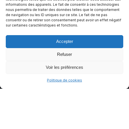
informations des appareils. Le fait de consentir à ces technologies
conduite
nous permettra de traiter des données telles que le comportement
plus sûre
de navigation ou les ID uniques sur ce site. Le fait de ne pas
et plus
consentir ou de retirer son consentement peut avoir un effet négatif
sur certaines caractéristiques et fonctions.
agréable.
Accepter
Refuser
Voir les préférences
Politique de cookies
© gants-moto.fr
Mentions légales
Politique de cookies (UE)