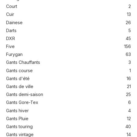
Court
2
Cuir
13
Dainese
26
Darts
5
DXR
45
Five
156
Furygan
63
Gants Chauffants
3
Gants course
1
Gants d'été
16
Gants de ville
21
Gants demi-saison
25
Gants Gore-Tex
6
Gants hiver
4
Gants Pluie
12
Gants touring
40
Gants vintage
14