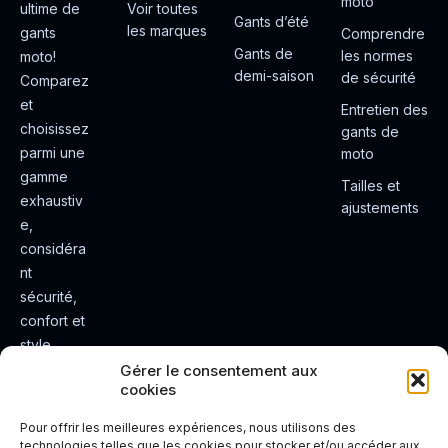
moto
ultime de
Voir toutes
Gants d’été
les marques
gants
Comprendre
Gants de
les normes
moto!
demi-saison
de sécurité
Comparez
et
Entretien des
choisissez
gants de
parmi une
moto
gamme
Tailles et
exhaustiv
ajustements
e,
considéra
nt
sécurité,
confort et
style.
Rendez
Gérer le consentement aux
cookies
votre
expérienc
Pour offrir les meilleures expériences, nous utilisons des
e de
technologies telles que les cookies pour stocker et/ou accéder aux