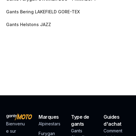
Gants Bering LAKEFIELD GORE-TEX
Gants Helstons JAZZ
Marques
Type de
Guides
gants
d'achat
Bienvenu
Alpinestars
Gants
Comment
e sur
Furygan