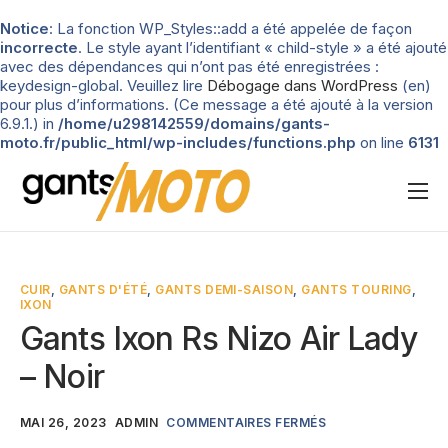
Notice
: La fonction WP_Styles::add a été appelée de façon
incorrecte
. Le style ayant l’identifiant « child-style » a été ajouté
avec des dépendances qui n’ont pas été enregistrées :
keydesign-global. Veuillez lire
Débogage dans WordPress
(en)
pour plus d’informations. (Ce message a été ajouté à la version
6.9.1.) in
/home/u298142559/domains/gants-
moto.fr/public_html/wp-includes/functions.php
on line
6131
Nos tests
Blog
CUIR
,
GANTS D'ÉTÉ
,
GANTS DEMI-SAISON
,
GANTS TOURING
,
IXON
Types de gants
Gants Ixon Rs Nizo Air Lady
Guide d’achat
– Noir
MAI 26, 2023
ADMIN
COMMENTAIRES FERMÉS