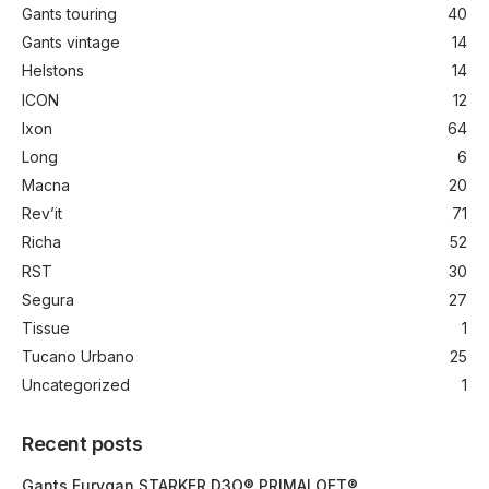
Gants touring
40
Gants vintage
14
Helstons
14
ICON
12
Ixon
64
Long
6
Macna
20
Rev’it
71
Richa
52
RST
30
Segura
27
Tissue
1
Tucano Urbano
25
Uncategorized
1
Recent posts
Gants Furygan STARKER D3O® PRIMALOFT®