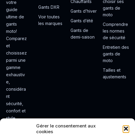
Chauffants
choisir ses
votre
Gants DXR
gants de
guide
Gants d’hiver
moto
ultime de
Voir toutes
Gants d’été
les marques
gants
Comprendre
Gants de
les normes
moto!
demi-saison
de sécurité
Comparez
et
Entretien des
choisissez
gants de
parmi une
moto
gamme
Tailles et
exhaustiv
ajustements
e,
considéra
nt
sécurité,
confort et
style.
Rendez
Gérer le consentement aux
cookies
votre