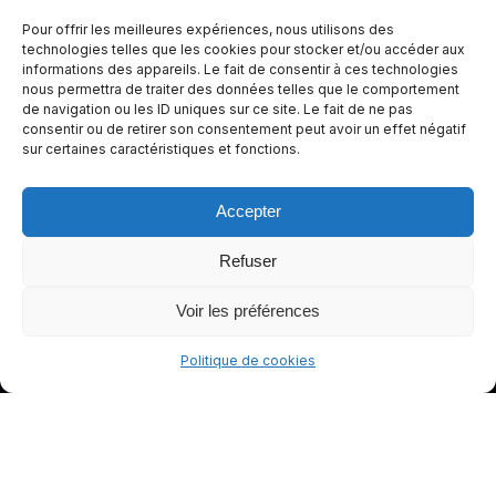
expérienc
Pour offrir les meilleures expériences, nous utilisons des
e de
technologies telles que les cookies pour stocker et/ou accéder aux
informations des appareils. Le fait de consentir à ces technologies
conduite
nous permettra de traiter des données telles que le comportement
plus sûre
de navigation ou les ID uniques sur ce site. Le fait de ne pas
et plus
consentir ou de retirer son consentement peut avoir un effet négatif
sur certaines caractéristiques et fonctions.
agréable.
Accepter
Refuser
Voir les préférences
Politique de cookies
© gants-moto.fr
Mentions légales
Politique de cookies (UE)