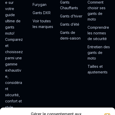
Gants
Comment
e sur
Furygan
Chauffants
choisir ses
votre
Gants DXR
gants de
guide
Gants d’hiver
moto
ultime de
Voir toutes
Gants d’été
les marques
gants
Comprendre
Gants de
les normes
moto!
demi-saison
de sécurité
Comparez
et
Entretien des
choisissez
gants de
parmi une
moto
gamme
Tailles et
exhaustiv
ajustements
e,
considéra
nt
sécurité,
confort et
style.
Rendez
Gérer le consentement aux