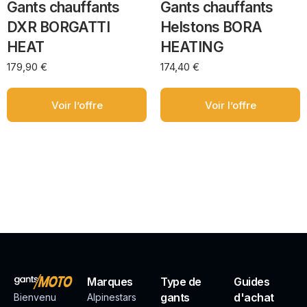
Gants chauffants
Gants chauffants
DXR BORGATTI
Helstons BORA
HEAT
HEATING
179,90
€
174,40
€
Voir l’offre
Voir l’offre
Marques
Type de
Guides
gants
d'achat
Bienvenu
Alpinestars