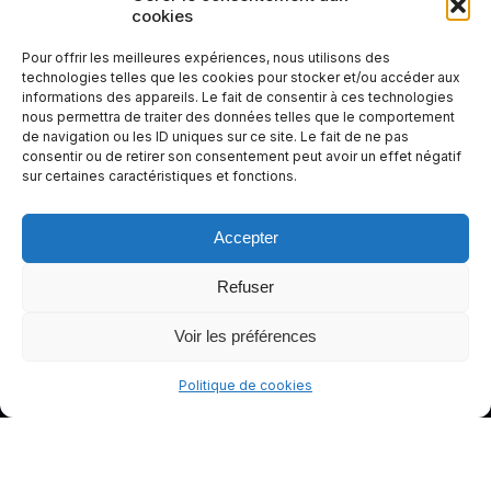
cookies
votre
expérienc
Pour offrir les meilleures expériences, nous utilisons des
e de
technologies telles que les cookies pour stocker et/ou accéder aux
informations des appareils. Le fait de consentir à ces technologies
conduite
nous permettra de traiter des données telles que le comportement
plus sûre
de navigation ou les ID uniques sur ce site. Le fait de ne pas
et plus
consentir ou de retirer son consentement peut avoir un effet négatif
sur certaines caractéristiques et fonctions.
agréable.
Accepter
Refuser
Voir les préférences
Politique de cookies
© gants-moto.fr