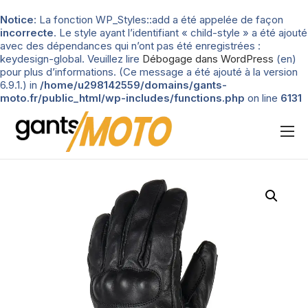
Notice
: La fonction WP_Styles::add a été appelée de façon
incorrecte
. Le style ayant l’identifiant « child-style » a été ajouté
avec des dépendances qui n’ont pas été enregistrées :
keydesign-global. Veuillez lire
Débogage dans WordPress
(en)
pour plus d’informations. (Ce message a été ajouté à la version
6.9.1.) in
/home/u298142559/domains/gants-
moto.fr/public_html/wp-includes/functions.php
on line
6131
Nos tests
Blog
Types de gants
Guide d’achat