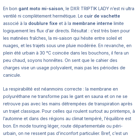
En bon
gant moto mi-saison
, le DXR TRIPTIK LADY n’est ni ultra
ventilé ni complètement hermétique. Le
cuir de vachette
associé à la
doublure fixe
et à la
membrane interne
limite
logiquement les flux d’air directs. Résultat : c’est très bien pour
les matinées fraîches, la mi-saison qui hésite entre soleil et
nuages, et les trajets sous une pluie modérée. En revanche, en
plein été urbain à 30 °C coincée dans les bouchons, il fera un
peu chaud, soyons honnêtes. On sent que le cahier des
charges vise un usage polyvalent, mais pas les périodes de
canicule.
La respirabilité est néanmoins correcte : la membrane en
polyuréthane ne transforme pas le gant en sauna et on ne se
retrouve pas avec les mains détrempées de transpiration après
un trajet classique. Pour celles qui roulent surtout au printemps, à
l’automne et dans des régions au climat tempéré, l’équilibre est
bon. En mode touring léger, route départementale ou péri-
urbain, on ne ressent pas d’inconfort particulier. Bref, c’est un