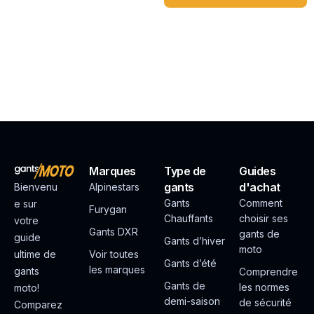
Marques
Type de
Guides
gants
d'achat
Bienvenu
Alpinestars
Gants
Comment
e sur
Furygan
Chauffants
choisir ses
votre
Gants DXR
gants de
guide
Gants d’hiver
moto
ultime de
Voir toutes
Gants d’été
les marques
gants
Comprendre
Gants de
les normes
moto!
demi-saison
de sécurité
Comparez