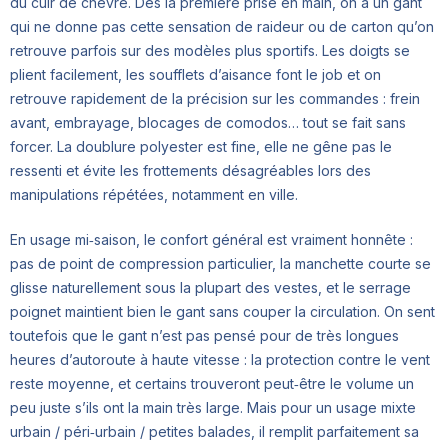
du cuir de chèvre. Dès la première prise en main, on a un gant
qui ne donne pas cette sensation de raideur ou de carton qu’on
retrouve parfois sur des modèles plus sportifs. Les doigts se
plient facilement, les soufflets d’aisance font le job et on
retrouve rapidement de la précision sur les commandes : frein
avant, embrayage, blocages de comodos… tout se fait sans
forcer. La doublure polyester est fine, elle ne gêne pas le
ressenti et évite les frottements désagréables lors des
manipulations répétées, notamment en ville.
En usage mi‑saison, le confort général est vraiment honnête :
pas de point de compression particulier, la manchette courte se
glisse naturellement sous la plupart des vestes, et le serrage
poignet maintient bien le gant sans couper la circulation. On sent
toutefois que le gant n’est pas pensé pour de très longues
heures d’autoroute à haute vitesse : la protection contre le vent
reste moyenne, et certains trouveront peut‑être le volume un
peu juste s’ils ont la main très large. Mais pour un usage mixte
urbain / péri‑urbain / petites balades, il remplit parfaitement sa