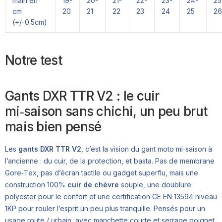
main en
19-
20-
21-
22-
23-
24-
25
cm
20
21
22
23
24
25
26
(+/-0.5cm)
Notre test
Gants DXR TTR V2 : le cuir
mi‑saison sans chichi, un peu brut
mais bien pensé
Les
gants DXR TTR V2
, c’est la vision du gant moto mi‑saison à
l’ancienne : du cuir, de la protection, et basta. Pas de membrane
Gore‑Tex, pas d’écran tactile ou gadget superflu, mais une
construction 100%
cuir de chèvre
souple, une doublure
polyester pour le confort et une certification CE EN 13594 niveau
1KP pour rouler l’esprit un peu plus tranquille. Pensés pour un
usage route / urbain, avec manchette courte et serrage poignet,