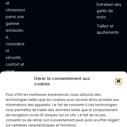
et
Entretien des
choisissez
gants de
parmi une
moto
gamme
Tailles et
exhaustiv
ajustements
e,
considéra
nt
sécurité,
confort et
style.
Rendez
Gérer le consentement aux
cookies
votre
expérienc
Pour offrir les meilleures expériences, nous utilisons des
e de
technologies telles que les cookies pour stocker et/ou accéder aux
informations des appareils. Le fait de consentir à ces technologies
conduite
nous permettra de traiter des données telles que le comportement
plus sûre
de navigation ou les ID uniques sur ce site. Le fait de ne pas
et plus
consentir ou de retirer son consentement peut avoir un effet négatif
sur certaines caractéristiques et fonctions.
agréable.