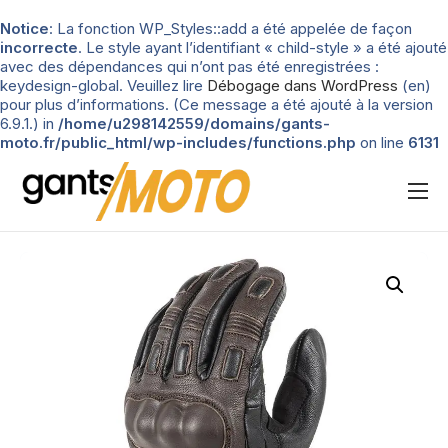
Notice
: La fonction WP_Styles::add a été appelée de façon
incorrecte
. Le style ayant l’identifiant « child-style » a été ajouté
avec des dépendances qui n’ont pas été enregistrées :
keydesign-global. Veuillez lire
Débogage dans WordPress
(en)
pour plus d’informations. (Ce message a été ajouté à la version
6.9.1.) in
/home/u298142559/domains/gants-
moto.fr/public_html/wp-includes/functions.php
on line
6131
Nos tests
Blog
Types de gants
Guide d’achat