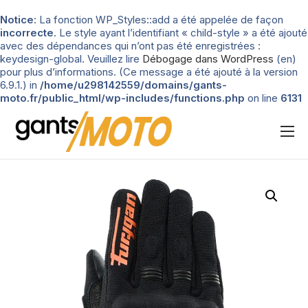
Notice
: La fonction WP_Styles::add a été appelée de façon
incorrecte
. Le style ayant l’identifiant « child-style » a été ajouté
avec des dépendances qui n’ont pas été enregistrées :
keydesign-global. Veuillez lire
Débogage dans WordPress
(en)
pour plus d’informations. (Ce message a été ajouté à la version
6.9.1.) in
/home/u298142559/domains/gants-
moto.fr/public_html/wp-includes/functions.php
on line
6131
Nos tests
Blog
Types de gants
Guide d’achat