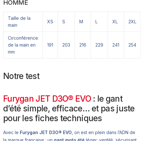
HOMME
Taille de la
XS
S
M
L
XL
2XL
main
Circonférence
de la main en
191
203
216
229
241
254
mm
Notre test
Furygan JET D3O® EVO
: le gant
d’été simple, efficace… et pas juste
pour les fiches techniques
Avec le
Furygan JET D3O® EVO
, on est en plein dans l’ADN de
la marque française : un
gant moto été
léger, ventilé, sécurisant,