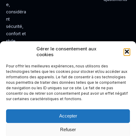
e,
considéra
nt
sécurité,
confort et
style.
Rendez
Gérer le consentement aux
cookies
votre
expérienc
Pour offrir les meilleures expériences, nous utilisons des
e de
technologies telles que les cookies pour stocker et/ou accéder aux
informations des appareils. Le fait de consentir à ces technologies
conduite
nous permettra de traiter des données telles que le comportement
plus sûre
de navigation ou les ID uniques sur ce site. Le fait de ne pas
et plus
consentir ou de retirer son consentement peut avoir un effet négatif
sur certaines caractéristiques et fonctions.
agréable.
Accepter
Refuser