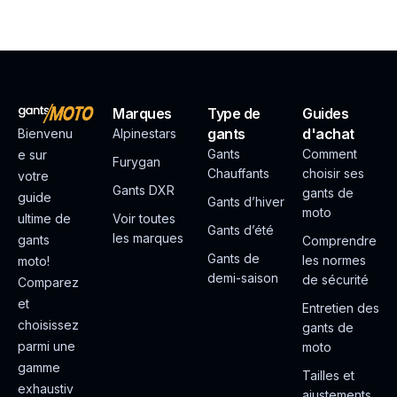
Marques
Type de
Guides
gants
d'achat
Bienvenu
Alpinestars
Gants
Comment
e sur
Furygan
Chauffants
choisir ses
votre
Gants DXR
gants de
guide
Gants d’hiver
moto
ultime de
Voir toutes
Gants d’été
les marques
gants
Comprendre
Gants de
les normes
moto!
demi-saison
de sécurité
Comparez
et
Entretien des
choisissez
gants de
parmi une
moto
gamme
Tailles et
exhaustiv
ajustements