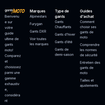
Marques
Type de
Guides
gants
d'achat
Bienvenu
Alpinestars
Gants
Comment
e sur
Furygan
Chauffants
choisir ses
votre
Gants DXR
gants de
guide
Gants d’hiver
moto
ultime de
Voir toutes
Gants d’été
les marques
gants
Comprendre
Gants de
les normes
moto!
demi-saison
de sécurité
Comparez
et
Entretien des
choisissez
gants de
parmi une
moto
gamme
Tailles et
exhaustiv
ajustements
e,
considéra
nt