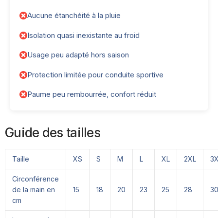
Aucune étanchéité à la pluie
Isolation quasi inexistante au froid
Usage peu adapté hors saison
Protection limitée pour conduite sportive
Paume peu rembourrée, confort réduit
Guide des tailles
Taille
XS
S
M
L
XL
2XL
3
Circonférence
de la main en
15
18
20
23
25
28
3
cm