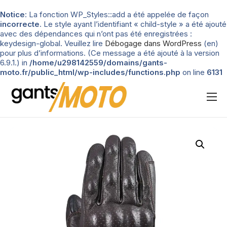
Notice
: La fonction WP_Styles::add a été appelée de façon
incorrecte
. Le style ayant l’identifiant « child-style » a été ajouté
avec des dépendances qui n’ont pas été enregistrées :
keydesign-global. Veuillez lire
Débogage dans WordPress
(en)
pour plus d’informations. (Ce message a été ajouté à la version
6.9.1.) in
/home/u298142559/domains/gants-
moto.fr/public_html/wp-includes/functions.php
on line
6131
Nos tests
Blog
Types de gants
Guide d’achat