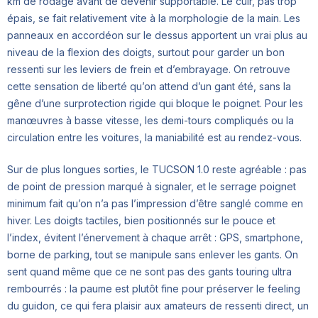
km de rodage avant de devenir supportable. Le cuir, pas trop
épais, se fait relativement vite à la morphologie de la main. Les
panneaux en accordéon sur le dessus apportent un vrai plus au
niveau de la flexion des doigts, surtout pour garder un bon
ressenti sur les leviers de frein et d’embrayage. On retrouve
cette sensation de liberté qu’on attend d’un gant été, sans la
gêne d’une surprotection rigide qui bloque le poignet. Pour les
manœuvres à basse vitesse, les demi-tours compliqués ou la
circulation entre les voitures, la maniabilité est au rendez-vous.
Sur de plus longues sorties, le TUCSON 1.0 reste agréable : pas
de point de pression marqué à signaler, et le serrage poignet
minimum fait qu’on n’a pas l’impression d’être sanglé comme en
hiver. Les doigts tactiles, bien positionnés sur le pouce et
l’index, évitent l’énervement à chaque arrêt : GPS, smartphone,
borne de parking, tout se manipule sans enlever les gants. On
sent quand même que ce ne sont pas des gants touring ultra
rembourrés : la paume est plutôt fine pour préserver le feeling
du guidon, ce qui fera plaisir aux amateurs de ressenti direct, un