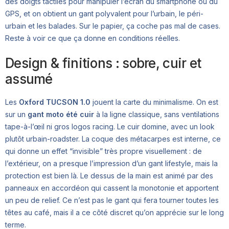
des doigts tactiles pour manipuler l’écran du smartphone ou du
GPS, et on obtient un gant polyvalent pour l’urbain, le péri-
urbain et les balades. Sur le papier, ça coche pas mal de cases.
Reste à voir ce que ça donne en conditions réelles.
Design & finitions : sobre, cuir et
assumé
Les
Oxford TUCSON 1.0
jouent la carte du minimalisme. On est
sur un
gant moto été cuir
à la ligne classique, sans ventilations
tape-à-l’œil ni gros logos racing. Le cuir domine, avec un look
plutôt urbain-roadster. La coque des métacarpes est interne, ce
qui donne un effet “invisible” très propre visuellement : de
l’extérieur, on a presque l’impression d’un gant lifestyle, mais la
protection est bien là. Le dessus de la main est animé par des
panneaux en accordéon qui cassent la monotonie et apportent
un peu de relief. Ce n’est pas le gant qui fera tourner toutes les
têtes au café, mais il a ce côté discret qu’on apprécie sur le long
terme.