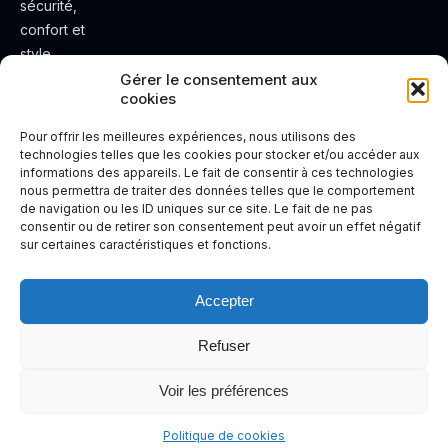
sécurité,
confort et
style.
Rendez
Gérer le consentement aux
cookies
votre
expérienc
Pour offrir les meilleures expériences, nous utilisons des
e de
technologies telles que les cookies pour stocker et/ou accéder aux
informations des appareils. Le fait de consentir à ces technologies
conduite
nous permettra de traiter des données telles que le comportement
plus sûre
de navigation ou les ID uniques sur ce site. Le fait de ne pas
et plus
consentir ou de retirer son consentement peut avoir un effet négatif
sur certaines caractéristiques et fonctions.
agréable.
Accepter
Refuser
Voir les préférences
Politique de cookies